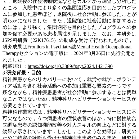
て，退院後の社会活動状況などをカルテから調査し分析した
ところ，入院中により多くの集団適応を目的としたプログラ
ムに参加した患者ほど，退院後に社会活動に参加したことが
明らかになりました．また，退院後に社会活動に参加するた
めには，より強く，集団適応を目的としたプログラムへの参
加を促す必要がある患者属性を示しました．なお、本研究は
JSPS科研費（22K17615）の助成を受けて行われたもので，
研究成果はFrontiers in Psychiatry誌Mental Health Occupational
Therapyセクションの電子版に，2024年8月26日に先行公開さ
れました．
掲載URL：
https://doi.org/10.3389/fpsyt.2024.1421390
3 研究背景・目的
精神疾患からのリカバリーにおいて，就労や就学，ボランテ
ィア活動を含む社会活動への参加は重要な要素の一つです．
残念ながら，精神疾患患者が社会活動に参加することは簡単
なことではないため，精神科リハビリテーションサービスが
必要とされています．
精神科作業療法は，精神科リハビリテーションサービスに不
可欠なもので，うつ病患者の症状改善のほか，特に慢性統合
失調症患者の認知機能改善や対人スキルの向上などに対する
効果が示されています．しかし，このような効果は，研究の
ために特定の診断を受けた精神疾患患者のみを集め，研究用