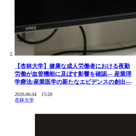
【杏林大学】健康な成人労働者における夜勤
労働が血管機能に及ぼす影響を確認― 産業理
学療法/産業医学の新たなエビデンスの創出―
2026.06.04 15:20
杏林大学