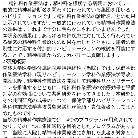
・
精神科作業療法は，精神科を標榜する病院において，一
般的に精神科診断名を問わずに行われている集団を用いるリ
ハビリテーションです．精神科作業療法の診断名ごとの効果
は示されていますが，一般的に行われている精神科作業療法
の効果は，これまで十分に明らかにされていませんでした．
本研究の結果は，あらゆる精神疾患に対して広く行われてい
る従来の精神科作業療法の効果を示したとともに，患者の個
別性に対応する付加的リハビリテーションの検討を可能にす
ることで，精神疾患からのリカバリーに貢献します．
2 研究概要
杏林大学医学部付属病院精神神経科（当院）では，保健学部
作業療法学科（現リハビリテーション学科作業療法学専攻）
開設以降，精神科作業療法を開設して精神科リハビリテーシ
ョンを推進するとともに，精神科作業療法の治療効果と評価
判定の有効性について共同研究を行ってきました．本研究は
その共同研究の成果の一つで，保健学部リハビリテーション
学科作業療法学専攻長島泉講師が筆頭・責任著者としてまと
めたものです．
当院の精神科作業療法では，4つのプログラムが用意されて
おり，その一つに集団適応を目的としたプログラムがありま
す．当院に入院し精神科作業療法に参加した患者を対象とし