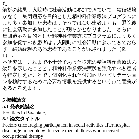
た．
解析の結果，入院時に社会活動に参加できていて，結婚経験
がなく，集団適応を目的とした精神科作業療法プログラムに
より多く参加した患者は，そうではない患者よりも，退院後
に社会活動に参加したことが明らかとなりました．さらに，
集団適応を目的とした精神科作業療法プログラムにより多く
参加を促すべき患者は，入院時に社会活動に参加できておら
ず，結婚経験のある患者であることが示されました（図
1）．
本研究は，これまで不十分であった従来の精神科作業療法の
効果を示したことと，精神科作業療法実践を強化すべき患者
を特定しえたことで，個別化された付加的リハビリテーショ
ンを検討するために必要な情報を提供するという点で意義が
あると考えます．
5 掲載論文
5.1 発表雑誌名
Frontiers in Psychiatry
5.2 論文タイトル
Factors encouraging participation in social activities after hospital
discharge in people with severe mental illness who received
occupational therapy