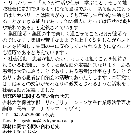
・
リカバリー：「人々が生活や仕事，学ぶこと，そして地
域社会に参加できるようになる過程であり，ある個人にとっ
てはリカバリーとは障害があっても充実し生産的な生活を送
ることができる能力であり，他の個人にとっては症状の減少
や緩和である」と定義されています．
・
集団適応：集団の中で楽しく過ごせることだけが適応な
のではなく，集団が苦手なままでも上手く対処しながらスト
レスを軽減し，集団の中に安心していられるようになること
も適応であると考えています．
・
社会活動：患者が担いたい，もしくは担うことを期待さ
れている役割によって，社会活動の定義は異なります．ある
患者は大学に通うことであり，ある患者は仕事をすることで
あり，ある患者は自治会の活動であったりします．本研究で
は，他者との交渉がそれなりに必要とされるような活動を，
社会活動と定義しました．
研究内容に関する問い合わせ先
杏林大学保健学部 リハビリテーション学科作業療法学専攻
講師 長島 泉（ナガシマ イヅミ）
TEL: 0422-47-8000（代表）
E-mail: nagashima@ks.kyorin-u.ac.jp
取材に関する問い合わせ先
杏林大学 広報室