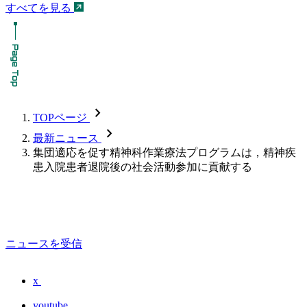
すべてを見る
chevron_forward
TOPページ
chevron_forward
最新ニュース
集団適応を促す精神科作業療法プログラムは，精神疾
患入院患者退院後の社会活動参加に貢献する
ニュースを受信
x
youtube