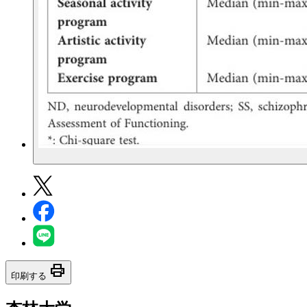
print
印刷する