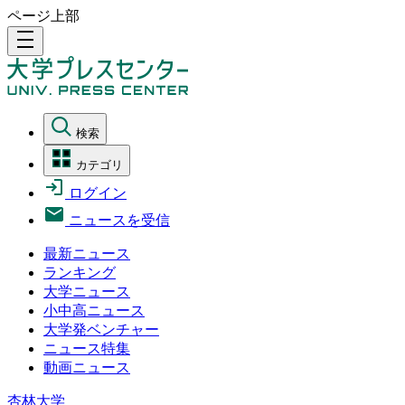
ページ上部
density_medium
検索
カテゴリ
ログイン
ニュースを受信
最新ニュース
ランキング
大学ニュース
小中高ニュース
大学発ベンチャー
ニュース特集
動画ニュース
杏林大学