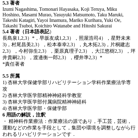
5.3 著者
Izumi Nagashima, Tomonari Hayasaka, Koji Teruya, Miku
Hoshino, Masami Murao, Yasuyuki Matsumoto, Taku Maruki,
Takeshi Katagiri, Yayoi Imamura, Mariko Kurihara, Yuki Oe,
Takashi Tsuboi, Koichiro Watanabe and Hitoshi Sakurai
5.4 著者（日本語表記
）
長島泉1,2,3）*，早坂友成1,2,3），照屋浩司4），星野未来
3)，村尾昌美2,3），松本泰幸2,3），丸木拓2,3)，片桐建志
2,3），今村弥生2,3），栗原真理子2,3），大江悠樹2,3），坪
井貴嗣2,3），渡邊衡一郎2,3），櫻井準2,3）*
*責任著者
5.5 所属
1) 杏林大学保健学部リハビリテーション学科作業療法学専
攻
2) 杏林大学医学部精神神経科学教室
3) 杏林大学医学部付属病院精神神経科
4) 杏林大学医学部・保健学部
6 用語の解説，注釈
・
精神科作業療法：作業療法の源であり，手工芸，芸術，
運動などの作業を手段として，集団や環境を調整しながら行
われるリハビリテーションです．