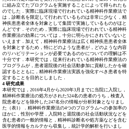
に組み立てたプログラムを実施することによって得られたも
のでした．実際に臨床現場で行われている精神科作業療法で
は，診断名を限定して行われているものは非常に少なく，精
神疾患患者全体を対象として集団で実施しているものがほと
んどです．そのため，実際に臨床現場で行われている精神科
作業療法の効果については，十分に明らかにされていないと
いえます．加えて，精神科作業療法は広く精神疾患患者全体
を対象とするため，特にどのような患者が，どのような内容
のリハビリテーションが必要であるのかについての理解は不
十分です．本研究では，従来行われている精神科作業療法の
プログラムが，患者退院後の社会活動参加に貢献したかを確
認するとともに，精神科作業療法実践を強化すべき患者を特
定することを目的としました．
4 研究成果
本研究では，2016年4月から2020年3月までに当院に入院し，
精神科作業療法の処方がされた524名の患者のうち，検査入
院患者などを除外した247名分の情報が分析対象となりまし
た（表1）．精神科作業療法の4つのプログラムへの参加率の
ほかに，性別や学歴，入院時と退院後の社会活動状況などを
含む患者の一般的情報と，精神科診断名や処方薬などを含む
医学的情報をカルテから収集し，統計学的解析を行いまし