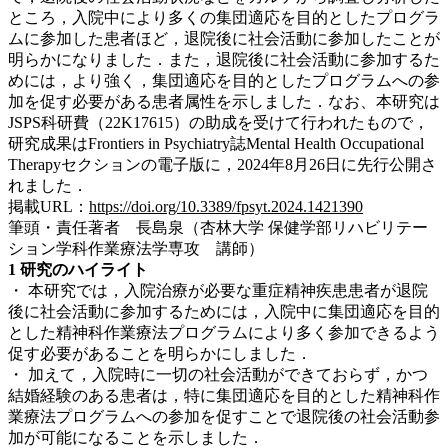
ところ，入院中により多くの集団適応を目的としたプログラ
ムに参加した患者ほど，退院後に社会活動に参加したことが
明らかになりました．また，退院後に社会活動に参加するた
めには，より強く，集団適応を目的としたプログラムへの参
加を促す必要がある患者属性を示しました．なお、本研究は
JSPS科研費（22K17615）の助成を受けて行われたもので，
研究成果はFrontiers in Psychiatry誌Mental Health Occupational
Therapyセクションの電子版に，2024年8月26日に先行公開さ
れました．
掲載URL：
https://doi.org/10.3389/fpsyt.2024.1421390
筆頭・責任著者 長島泉（杏林大学 保健学部リハビリテー
ション学科作業療法学専攻 講師）
1 研究のハイライト
・ 本研究では，入院治療が必要な重症精神疾患患者が退院
後に社会活動に参加するためには，入院中に集団適応を目的
とした精神科作業療法プログラムにより多く参加できるよう
促す必要があることを明らかにしました．
・
加えて，入院時に一切の社会活動ができておらず，かつ
結婚経験のある患者は，特に集団適応を目的とした精神科作
業療法プログラムへの参加を促すことで退院後の社会活動参
加が可能になることを示しました．