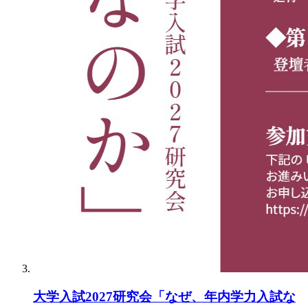
大学入試2027研究会「なぜ、年内学力入試な