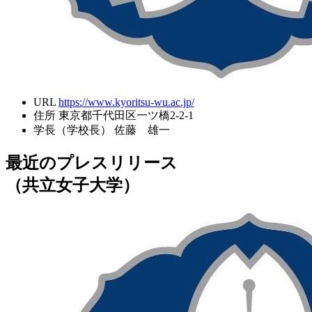
URL
https://www.kyoritsu-wu.ac.jp/
住所
東京都千代田区一ツ橋2-2-1
学長（学校長）
佐藤 雄一
最近のプレスリリース
（共立女子大学）