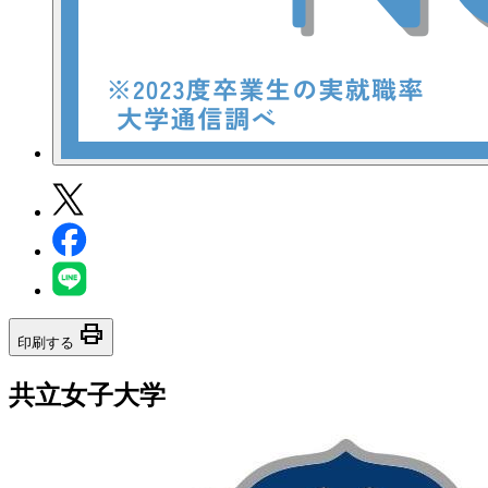
print
印刷する
共立女子大学