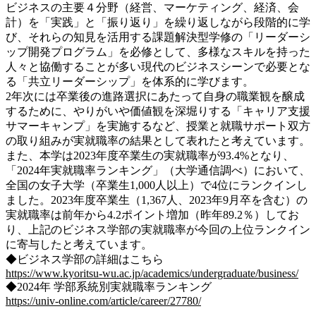
ビジネスの主要４分野（経営、マーケティング、経済、会
計）を「実践」と「振り返り」を繰り返しながら段階的に学
び、それらの知見を活用する課題解決型学修の「リーダーシ
ップ開発プログラム」を必修として、多様なスキルを持った
人々と協働することが多い現代のビジネスシーンで必要とな
る「共立リーダーシップ」を体系的に学びます。
2年次には卒業後の進路選択にあたって自身の職業観を醸成
するために、やりがいや価値観を深堀りする「キャリア支援
サマーキャンプ」を実施するなど、授業と就職サポート双方
の取り組みが実就職率の結果として表れたと考えています。
また、本学は2023年度卒業生の実就職率が93.4%となり、
「2024年実就職率ランキング」（大学通信調べ）において、
全国の女子大学（卒業生1,000人以上）で4位にランクインし
ました。2023年度卒業生（1,367人、2023年9月卒を含む）の
実就職率は前年から4.2ポイント増加（昨年89.2％）してお
り、上記のビジネス学部の実就職率が今回の上位ランクイン
に寄与したと考えています。
◆ビジネス学部の詳細はこちら
https://www.kyoritsu-wu.ac.jp/academics/undergraduate/business/
◆2024年 学部系統別実就職率ランキング
https://univ-online.com/article/career/27780/