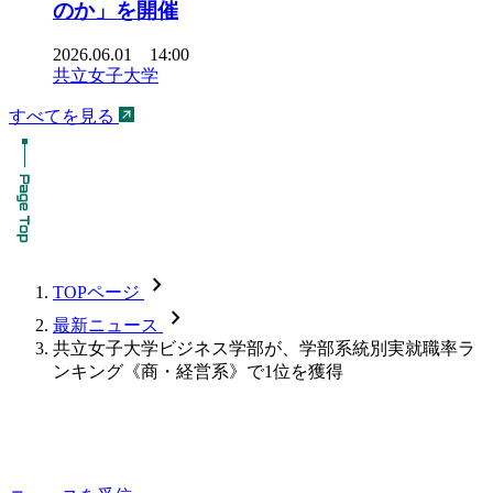
のか」を開催
2026.06.01 14:00
共立女子大学
すべてを見る
chevron_forward
TOPページ
chevron_forward
最新ニュース
共立女子大学ビジネス学部が、学部系統別実就職率ラ
ンキング《商・経営系》で1位を獲得