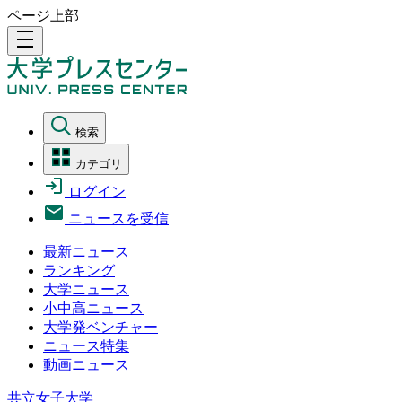
ページ上部
density_medium
検索
カテゴリ
ログイン
ニュースを受信
最新ニュース
ランキング
大学ニュース
小中高ニュース
大学発ベンチャー
ニュース特集
動画ニュース
共立女子大学