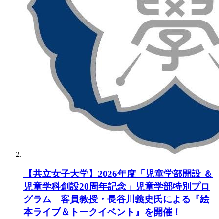
【共立女子大学】2026年度「児童学部開設 ＆
児童学科創設20周年記念」児童学部特別プロ
グラム 客員教授・長谷川義史氏による『絵
本ライブ＆トークイベント』を開催！