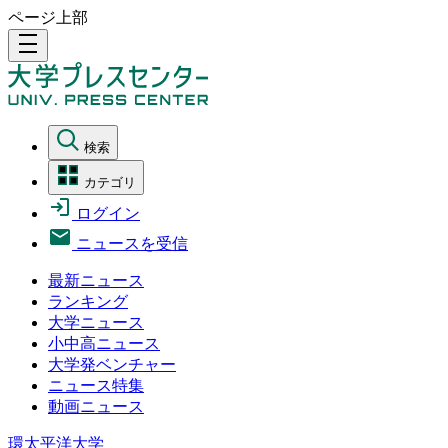
ページ上部
density_medium
検索
カテゴリ
ログイン
ニュースを受信
最新ニュース
ランキング
大学ニュース
小中高ニュース
大学発ベンチャー
ニュース特集
動画ニュース
環太平洋大学