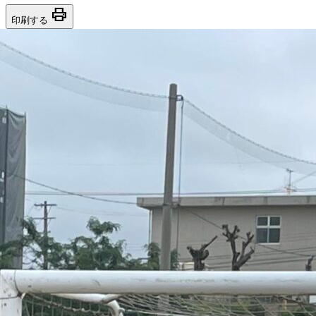
print
印刷する