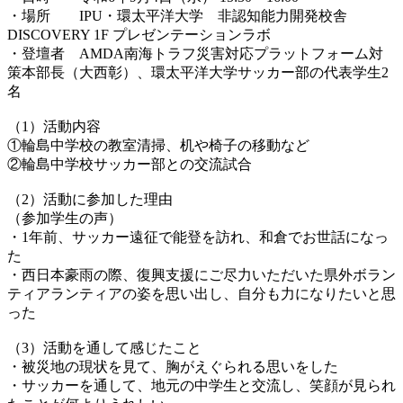
・場所 IPU・環太平洋大学 非認知能力開発校舎
DISCOVERY 1F プレゼンテーションラボ
・登壇者 AMDA南海トラフ災害対応プラットフォーム対
策本部長（大西彰）、環太平洋大学サッカー部の代表学生2
名
（1）活動内容
①輪島中学校の教室清掃、机や椅子の移動など
②輪島中学校サッカー部との交流試合
（2）活動に参加した理由
（参加学生の声）
・1年前、サッカー遠征で能登を訪れ、和倉でお世話になっ
た
・西日本豪雨の際、復興支援にご尽力いただいた県外ボラン
ティアランティアの姿を思い出し、自分も力になりたいと思
った
（3）活動を通して感じたこと
・被災地の現状
を見て、胸がえぐられる思いをした
・サッカーを通して、地元の中学生と交流し、笑顔が見られ