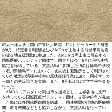
環太平洋大学（岡山市東区／略称：IPU）サッカー部の有志
が8月、特定非営利活動法人AMDAが主催する能登半島地震
の被災地支援活動に参加した。AMDAは岡山市に所在する
国際医療ボランティア団体で、同大とは今年6月に包括連携
協定を締結している。支援活動に参加した19名は輪島中学校
（石川県輪島市）において、被災後も避難所として利用され
ていた教室の清掃や校舎の原状復帰作業に加え、同校サッカ
ー部との交流試合を実施。また、9月4日には大学で報告会を
行った。
AMDA（アムダ）は岡山市を拠点とし、世界各地に支部
を持っている
国際医療ボランティア団体
。災害や紛争が発生
した際には多国籍医師団を結成し、国連機関や現地の医療機
関・教育機関などとも協力しながら、支援活動を行ってい