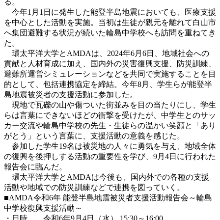
る。
今年1月1日に発生した能登半島地震においても、医療支援
を中心とした活動を実施。当初は生徒が親元を離れて白山市
へ集団避難する状況が続いた輪島中学校へも訪問を重ねてき
た。
環太平洋大学とAMDAは、2024年6月6日、地域社会への
貢献と人材育成に加え、国内外の災害復興支援、防災訓練、
避難所運営シミュレーションなどを共同で実施することを目
的として、包括連携協定を締結。今年8月、学生らが能登半
島地震被災者の支援活動に参加した。
現地で瓦礫の山や傷ついた街並みを目の当たりにし、学生
らは言葉にできないほどの衝撃を受けたが、中学生とのサッ
カー交流や輪島中学校の先生・生徒らの温かい笑顔と「あり
がとう」という言葉に、支援活動の意義を感じた。
参加した学生19名は被災地の人々に勇気を与え、地域全体
の復興を後押しする活動の重要性を学び、9月4日に行われた
報告会に臨んだ。
環太平洋大学とAMDA
は今後も、国内外での各種の支援
活動や地域での防災訓練などで連携を図っていく。
■AMDA令和6年 能登半島地震被災者支援活動報告会～輪島
中学校復興支援活動～
・日時 令和6年9月4日（水） 15:30～16:00