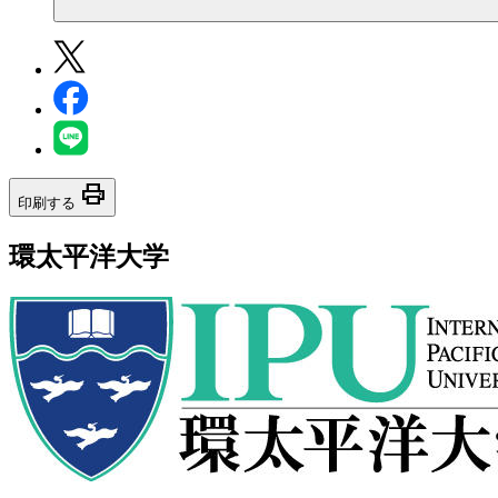
print
印刷する
環太平洋大学