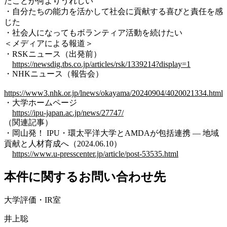
たことが何よりうれしい
・自分たちの能力を活かして社会に貢献する喜びと責任を感
じた
・社会人になってもボランティア活動を続けたい
＜メディアによる報道＞
・RSKニュース（出発前）
https://newsdig.tbs.co.jp/articles/rsk/1339214?display=1
・NHKニュース（報告会）
https://www3.nhk.or.jp/lnews/okayama/20240904/4020021334.html
・大学ホームページ
https://ipu-japan.ac.jp/news/27747/
（関連記事）
・岡山発！ IPU・環太平洋大学とAMDAが包括連携 ― 地域
貢献と人材育成へ（2024.06.10）
https://www.u-presscenter.jp/article/post-53535.html
本件に関するお問い合わせ先
大学評価・IR室
井上聡