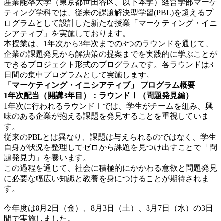
産業能率大学（東京都世田谷区、以下本学）経営学部マーケ
ティング学科では、従来の課題解決型学習(PBL)を超えるプ
ログラムとして設計した新たな授業「マーケティング・イニ
シアティブ」を実施しております。
本授業は、1年次から3年次までの3つのラウンドを通じて、
企業の課題発見から解決策の提案までを実践的に学ぶことが
できるプロジェクト形式のプログラムです。各ラウンドは3
日間の集中プログラムとして実施します。
「マーケティング・イニシアティブ」 プログラム概要
1
年次配当（開講3年目）：ラウンドⅠ（問題発見編）
1年次に行われるラウンドⅠでは、学生がチームを組み、興
味のある企業が抱える課題を発見することを重視していま
す。
従来のPBLとは異なり、課題は与えられるのではなく、学生
自身が状況を整理してゼロから課題を見つけ出すことで「問
題発見力」を養います。
この過程を通じて、社会に積極的にかかわる意欲と問題発見
に必要な幅広い知識と教養を身につけることが期待されま
す。
今年度は8月2日（金）、8月3日（土）、8月7日（水）の3日
間で実施しました。