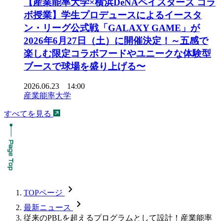
【産業能率大学×横浜DeNAベイスターズ コラ
ボ授業】学生プロデュースによるイースタ
ン・リーグ公式戦「GALAXY GAME」が
2026年6月27日（土）に開催決定！～五感で
楽しむ限定コラボフードやユニークな体験型
ブースで球場を盛り上げる〜
2026.06.23 14:00
産業能率大学
すべてを見る
chevron_forward
TOPページ
chevron_forward
最新ニュース
従来のPBLを超えるプログラムとして設計！産業能率