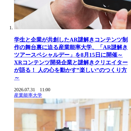
学生と企業が共創したAR謎解きコンテンツ制
作の舞台裏に迫る産業能率大学、「AR謎解き
ツアースペシャルデー」を8月15日に開催～
XRコンテンツ開発企業と謎解きクリエイター
が語る！ 人の心を動かす”楽しい”のつくり方
～
2026.07.31 11:00
産業能率大学