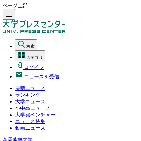
ページ上部
density_medium
検索
カテゴリ
ログイン
ニュースを受信
最新ニュース
ランキング
大学ニュース
小中高ニュース
大学発ベンチャー
ニュース特集
動画ニュース
産業能率大学