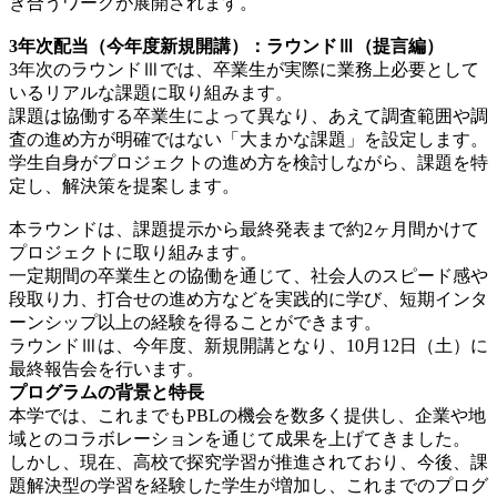
き合うワークが展開されます。
3
年次配当（今年度新規開講）：ラウンドⅢ（提言編）
3年次のラウンドⅢでは、卒業生が実際に業務上必要として
いるリアルな課題に取り組みます。
課題は協働する卒業生によって異なり、あえて調査範囲や調
査の進め方が明確ではない「大まかな課題」を設定します。
学生自身がプロジェクトの進め方を検討しながら、課題を特
定し、解決策を提案します。
本ラウンドは、課題提示から最終発表まで約2ヶ月間かけて
プロジェクトに取り組みます。
一定期間の卒業生との協働を通じて、社会人のスピード感や
段取り力、打合せの進め方などを実践的に学び、短期インタ
ーンシップ以上の経験を得ることができます。
ラウンドⅢは、今年度、新規開講となり、10月12日（土）に
最終報告会を行います。
プログラムの背景と特長
本学では、これまでもPBLの機会を数多く提供し、企業や地
域とのコラボレーションを通じて成果を上げてきました。
しかし、現在、高校で探究学習が推進されており、今後、課
題解決型の学習を経験した学生が増加し、これまでのプログ