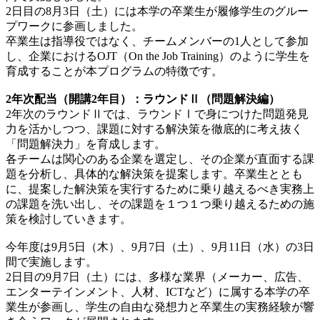
2日目の8月3日（土）には本学の卒業生が履修学生のグルー
プワークに参画しました。
卒業生は指導役ではなく、チームメンバーの1人として参加
し、企業におけるOJT（On the Job Training）のように学生を
育成することが本プログラムの特徴です。
2
年次配当（開講2年目）：ラウンドⅡ（問題解決編）
2年次のラウンドⅡでは、ラウンドⅠで身につけた問題発見
力を活かしつつ、課題に対する解決策を徹底的に考え抜く
「問題解決力」を育成します。
各チームは関心のある企業を選定し、その企業が直面する課
題を分析し、具体的な解決策を提案します。卒業生ととも
に、提案した解決策を実行するために乗り越えるべき実務上
の課題を洗い出し、その課題を１つ１つ乗り越えるための施
策を検討していきます。
今年度は9月5日（木）、9月7日（土）、9月11日（水）の3日
間で実施します。
2日目の9月7日（土）には、多様な業界（メーカー、広告、
エンターテインメント、人材、ICTなど）に属する本学の卒
業生が参画し、学生の自由な発想力と卒業生の実務経験が響