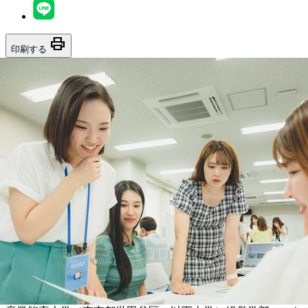
print
印刷する