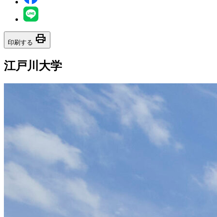
print
印刷する
江戸川大学