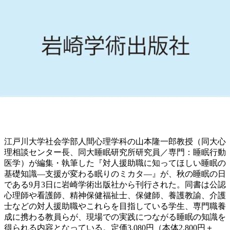
江戸川大学社会学部人間心理学科の山本隆一郎教授（同大心
理相談センター長、同大睡眠研究所研究員／専門：睡眠行動
医学）が編集・執筆した『対人援助職に知ってほしい睡眠の
基礎知識―支援が変わる眠りのミカタ―』が、秋の睡眠の日
である9月3日に岩崎学術出版社から刊行された。同書は公認
心理師や看護師、精神保健福祉士、保健師、養護教諭、介護
士などの対人援助職やこれらを目指している学生、専門職養
成に携わる教員らが、現場での実践につながる睡眠の知識を
得られる内容となっている。定価3,080円（本体2,800円＋