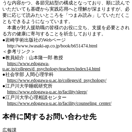
うな内容かつ、各節完結型の構成となっており、順に読んで
いただいても基礎から実践応用へと理解が深まりますが、必
要に応じて読みたいところを「つまみ読み」していただくこ
ともできるようになっています。
本書が対人援助職の皆様のお役に立ち、支援を必要とされ
る方の健康に寄与することを祈念しております。
●岩崎学術出版社のWebページ
http://www.iwasaki-ap.co.jp/book/b651474.html
＜参考リンク＞
●教員紹介：山本隆一郎 教授
https://www.edogawa-
u.ac.jp/colleges/d_psychology/teachers/index14.html
●社会学部 人間心理学科
https://www.edogawa-u.ac.jp/colleges/d_psychology/
●江戸川大学睡眠研究所
https://www.edogawa-u.ac.jp/facility/sleep/
●江戸川大学心理相談センター
https://www.edogawa-u.ac.jp/facility/counseling_center/
本件に関するお問い合わせ先
広報課