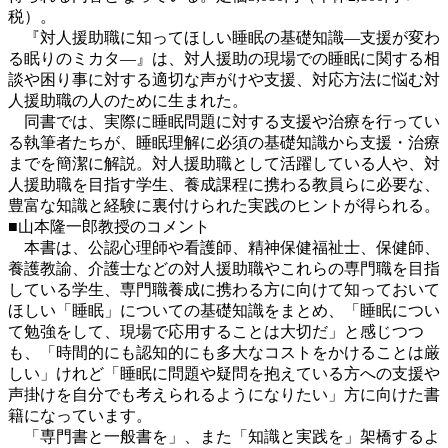
税）。
『対人援助職に知ってほしい睡眠の基礎知識―支援が変わ
る眠りのミカタ―』は、対人援助の現場での睡眠に関する相
談や困り事に対する適切な声がけや支援、対応方法に悩む対
人援助職の人のために生まれた。
同書では、実際に睡眠問題に対する支援や治療を行ってい
る執筆者たちが、睡眠理解に必須の基礎知識から支援・治療
までを簡潔に解説。対人援助職として活躍している人や、対
人援助職を目指す学生、養成課程に携わる教員らに必要な、
豊富な知識と経験に裏付けられた実践のヒントが得られる。
■山本隆一郎教授のコメント
本書は、公認心理師や看護師、精神保健福祉士、保健師、
養護教諭、介護士などの対人援助職やこれらの専門職を目指
している学生、専門職養成に携わる方に向けて知っておいて
ほしい「睡眠」についての基礎知識をまとめ、「睡眠につい
て勉強をして、現場で応用することは大切だ」と感じつつ
も、「時間的にも認知的にも多大なコストをかけることは厳
しい」けれど「睡眠に問題や疑問を抱えている方への支援や
声掛けを自分でも考えられるようになりたい」方に向けた書
籍になっています。
「専門書と一般書を」、また「知識と実践を」架橋するよ