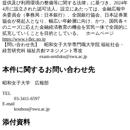
提供及び利用環境の整備等に関する法律」に基づき、2024年
4月に設立された認可法人。設立にあたっては、金融広報中
央委員会（事務局：日本銀行）、全国銀行協会、日本証券業
協会が発起人となり、幅広い年齢層に向け、かつ、国民各々
のニーズに応えた金融経済教育の機会を官民一体で全国的に
拡充していくことを目的としている。 ホームページ
https://www.j-flec.go.jp
【問い合わせ先】 昭和女子大学専門職大学院 福祉社会・
経営研究科 福祉共創マネジメント専攻
exam-senfuku@swu.ac.jp
本件に関するお問い合わせ先
昭和女子大学 広報部
TEL
03-3411-6597
E-mail
kouhou@swu.ac.jp
添付資料