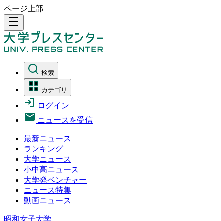
ページ上部
density_medium
検索
カテゴリ
ログイン
ニュースを受信
最新ニュース
ランキング
大学ニュース
小中高ニュース
大学発ベンチャー
ニュース特集
動画ニュース
昭和女子大学