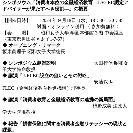
シンポジウム「消費者本位の金融経済教育―J-FLEC認定ア
ドバイザーが果たすべき役割―」の概要
——————————————————-
【開催日時】 2024 年９月18日（水）18：30 – 20：45
対面・オンライン併用 〈 参加費無料 〉
【会 場】 昭和女子大学 学園本部館３階 中会議室
（東京都世田谷区太子1-7-57）
◆
オープニング・リマーク
坂東眞理子 昭和女子大学総長
◆ シンポジウム趣旨説明
太田行信 昭和女
子大学特命教授
◆ 講演「J-FLEC設立の狙いとその戦略」
安藤聡 J-
FLEC（金融経済教育推進機構）理事長
◆ 講演「消費者教育と金融経済教育の連携の新局面」
柿野成美 法政大
学大学院准教授
◆ 報告「損害保険に関する消費者金融リテラシーの現状と
課題」