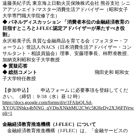
遠藤美紀子氏 東京海上日動火災保険株式会社 熊谷支社 シニ
アアソシエイト/マスター消費生活アドバイザー（昭和女子
大学専門職大学院修了生）
◆ パネルディスカッション 「消費者本位の金融経済教育の
目指すところとJ-FLEC認定アドバイザーが果たすべき役
割」
永沢裕美子氏 良質な金融商品を育てる会（フォスター・フ
ォーラム）世話人/NACS（日本消費生活アドバイザー・コン
サルタント・相談員協会）理事、安藤理事長、柿野准教授、
加納克利昭和女子大学教授
◆ 質疑応答
◆ 総括コメント
飛田史和 昭和女
子大学特任教授
【参加申込】 申込フォーム に必要事項を登録してくだ
さい。（締切：９/18（水）昼 12 時）
https://docs.google.com/forms/d/e/1FAIpQLSd-
XYQUlNbkx4bNNG_qVDtsXNkbMU2CWc5KHeDy2X3j6FIVew/v
pli=1
金融経済教育推進機構（J-FLEC）について
金融経済教育推進機構（J-FLEC）は、「金融サービスの