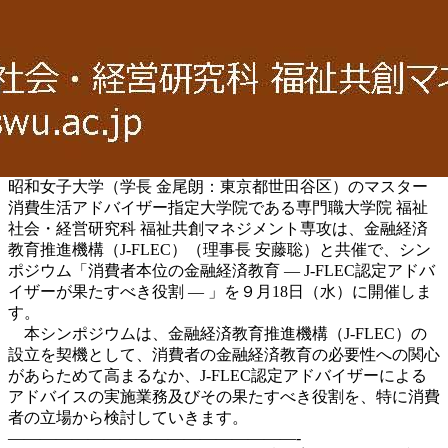
昭和女子大学（学長 金尾朗：東京都世田谷区）のマスター
消費生活アドバイザー指定大学院である専門職大学院 福祉
社会・経営研究科 福祉共創マネジメント専攻は、金融経済
教育推進機構（J-FLEC）（理事長 安藤聡）と共催で、シン
ポジウム「消費者本位の金融経済教育 ― J-FLEC認定アドバ
イザーが果たすべき役割 ― 」を９月18日（水）に開催しま
す。
本シンポジウムは、金融経済教育推進機構（J-FLEC）の
設立を契機として、消費者の金融経済教育の必要性への関心
があらためて高まるなか、J-FLEC認定アドバイザーによる
アドバイスの実施業務及びその果たすべき役割を、特に消費
者の立場から検討していきます。
——————————————————-