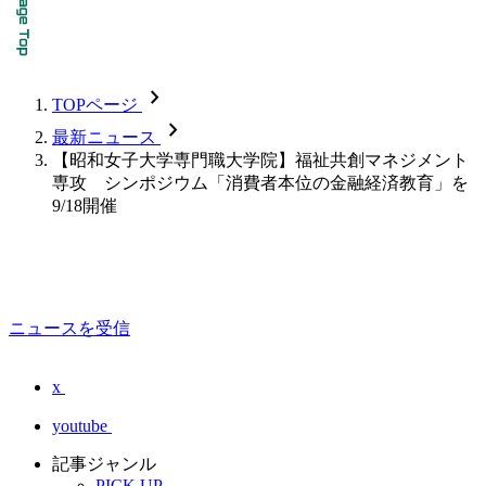
chevron_forward
TOPページ
chevron_forward
最新ニュース
【昭和女子大学専門職大学院】福祉共創マネジメント
専攻 シンポジウム「消費者本位の金融経済教育」を
9/18開催
ニュースを受信
x
youtube
記事ジャンル
PICK UP