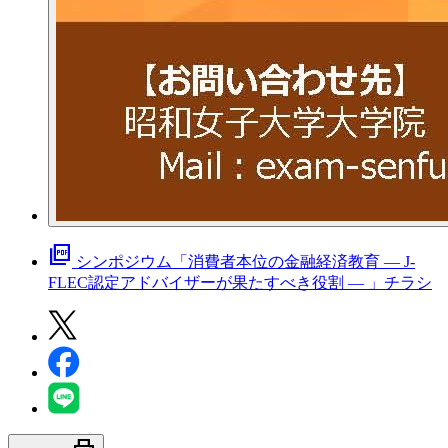
picture_as_pdf
シンポジウム「消費者本位の金融経済教育 ― J-
FLEC認定アドバイザーが果たすべき役割 ― 」チラシ