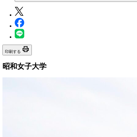
print
印刷する
昭和女子大学