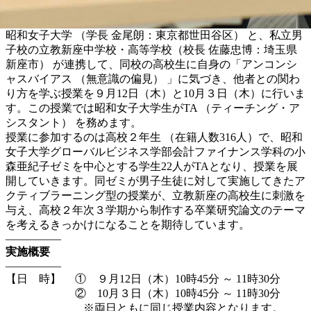
昭和女子大学 （学長 金尾朗：東京都世田谷区） と、私立男
子校の立教新座中学校・高等学校（校長 佐藤忠博：埼玉県
新座市） が連携して、同校の高校生に自身の「アンコンシ
ャスバイアス （無意識の偏見） 」に気づき、他者との関わ
り方を学ぶ授業を９月12日（木）と10月３日（木）に行いま
す。この授業では昭和女子大学生がTA （ティーチング・ア
シスタント） を務めます。
授業に参加するのは高校２年生 （在籍人数316人）で、昭和
女子大学グローバルビジネス学部会計ファイナンス学科の小
森亜紀子ゼミを中心とする学生22人がTAとなり、授業を展
開していきます。同ゼミが男子生徒に対して実施してきたア
クティブラーニング型の授業が、立教新座の高校生に刺激を
与え、高校２年次３学期から制作する卒業研究論文のテーマ
を考えるきっかけになることを期待しています。
—————
実施概要
—————
【日 時】 ① ９月12日（木）10時45分 ～ 11時30分
② 10月３日（木）10時45分 ～ 11時30分
※両日ともに同じ授業内容となります。