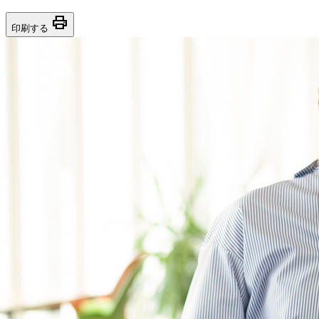
print
印刷する