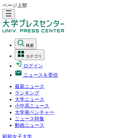
ページ上部
density_medium
検索
カテゴリ
ログイン
ニュースを受信
最新ニュース
ランキング
大学ニュース
小中高ニュース
大学発ベンチャー
ニュース特集
動画ニュース
昭和女子大学