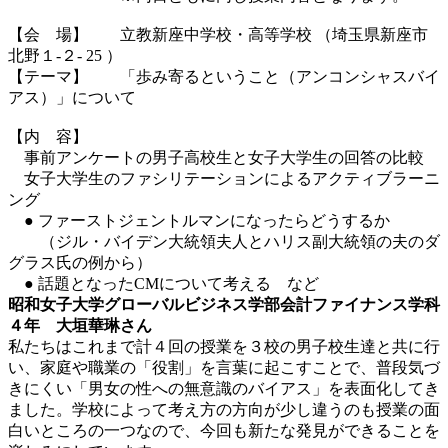
【会 場】 立教新座中学校・高等学校 （埼玉県新座市
北野１-２- 25 ）
【テーマ】 「歩み寄るということ（アンコンシャスバイ
アス）」について
【内 容】
事前アンケートの男子高校生と女子大学生の回答の比較
女子大学生のファシリテーションによるアクティブラーニ
ング
● ファーストジェントルマンになったらどうするか
（ジル・バイデン大統領夫人とハリス副大統領の夫のダ
グラス氏の例から）
● 話題となったCMについて考える など
昭和女子大学グローバルビジネス学部会計ファイナンス学科
４年 大垣華琳さん
私たちはこれまで計４回の授業を３校の男子校生達と共に行
い、家庭や職業の「役割」を言葉に起こすことで、普段気づ
きにくい「男女の性への無意識のバイアス」を表面化してき
ました。学校によって考え方の方向が少し違うのも授業の面
白いところの一つなので、今回も新たな発見ができることを