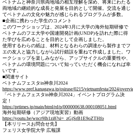
ベトナムと神奈川県両地域の相互理解を深め、将来にわたる
両地域の継続的な成長と発展を目的として開催。交流を通じ
てベトナムの文化や魅力が感じられるプログラムが多数。
■企画に携わった学生のコメント
このワークショップは、2024年3月に大学の海外短期研修で
ベトナムのフエ大学や国連開発計画(UNDP)を訪れた際に得
た学びを広めることを目的として企画しました。
使用するわらの紙は、材料となるわらの調達から製作までフ
エの友人と協力しながら試行錯誤を重ねて作成しました。ワ
ークショップを楽しみながら、アップサイクルの重要性や、
ベトナムの環境問題について知っていただく機会になれば幸
いです。
■関連サイト
ベトナムフェスタin神奈川2024
https://www.pref.kanagawa.jp/osirase/0215/vietnamfesta/2024/overvi
「ベトナムフェスタin神奈川2024」イベントプログラム決
定！
https://prtimes.jp/main/html/rd/p/000000638.000108051.html
海外短期研修（アジア現地実習）動画
https://youtu.be/wncr9Ih1zi8?si=_zGjSrB1E9oZTHfo
【本リリースお問合せ先】
フェリス女学院大学 広報課