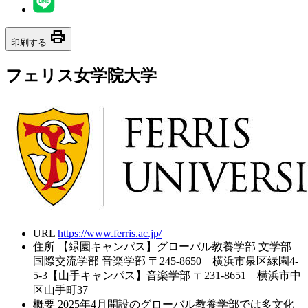
print
印刷する
フェリス女学院大学
URL
https://www.ferris.ac.jp/
住所
【緑園キャンパス】グローバル教養学部 文学部
国際交流学部 音楽学部 〒245-8650 横浜市泉区緑園4-
5-3【山手キャンパス】音楽学部 〒231-8651 横浜市中
区山手町37
概要
2025年4月開設のグローバル教養学部では多文化