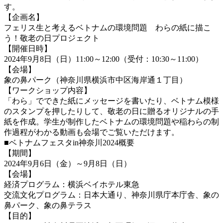
す。
【企画名
】
フェリス生と考えるベトナムの環境問題 わらの紙に描こ
う！敬老の日プロジェクト
【
開催日時
】
2024年9月8日（日）11:00～12:00（受付：10:30～11:00）
【会場
】
象の鼻パーク（神奈川県横浜市中区海岸通１丁目）
【ワークショップ内容
】
「わら」でできた紙にメッセージを書いたり、ベトナム模様
のスタンプを押したりして、敬老の日に贈るオリジナルの手
紙を作成。学生が制作したベトナムの環境問題や稲わらの制
作過程がわかる動画も会場でご覧いただけます。
■ベトナムフェスタin神奈川2024概要
【期間
】
2024年9⽉6⽇（金）～9月8日（日）
【会場
】
経済プログラム：横浜ベイホテル東急
交流文化プログラム：日本大通り、神奈川県庁本庁舎、象の
鼻パーク、象の鼻テラス
【目的
】