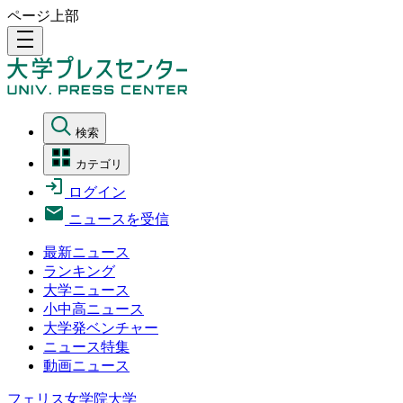
ページ上部
density_medium
検索
カテゴリ
ログイン
ニュースを受信
最新ニュース
ランキング
大学ニュース
小中高ニュース
大学発ベンチャー
ニュース特集
動画ニュース
フェリス女学院大学