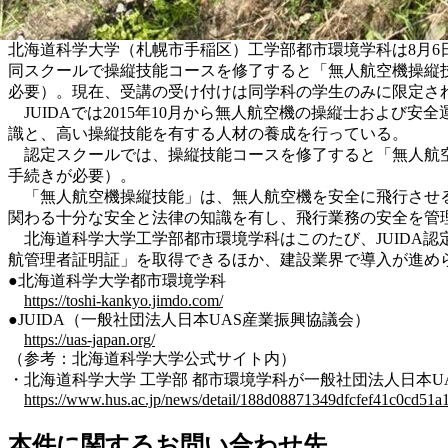
北海道科学大学（札幌市手稲区）工学部都市環境学科は8月6日、
同スクールで操縦技能コースを修了すると「無人航空機操縦
必要）。現在、受講の受け付けは同学科の学生のみに限定さ
JUIDAでは2015年10月から無人航空機の操縦士およ
識と、高い操縦技能を有する人材の養成を行っている。
認定スクールでは、操縦技能コースを修了すると「無人航空
手続きが必要）。
「無人航空機操縦技能」は、無人航空機を安全に飛行させる
関わる十分な安全と法律の知識を有し、飛行業務の安全を管
北海道科学大学工学部都市環境学科はこのたび、JUIDA
航管理者証明証」を取得できるほか、建設業界で導入が進められてい
●北海道科学大学都市環境学科
https://toshi-kankyo.jimdo.com/
●JUIDA（一般社団法人日本UAS産業振興協議会）
https://uas-japan.org/
（参考：北海道科学大学公式サイト内）
・北海道科学大学 工学部 都市環境学科が一般社団法人日本UA
https://www.hus.ac.jp/news/detail/188d08871349dfcfef41c0cd51a
本件に関するお問い合わせ先