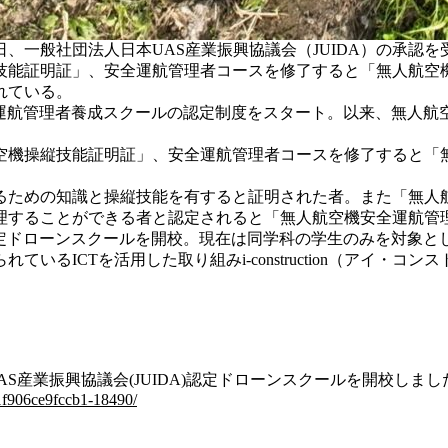
一般社団法人日本UAS産業振興協議会（JUIDA）の承認を受
技能証明証」、安全運航管理者コースを修了すると「無人航空
れている。
び安全運航管理者養成スクールの認定制度をスタート。以来、無人
機操縦技能証明証」、安全運航管理者コースを修了すると「
ための知識と操縦技能を有すると証明された者。また「無人
理することができる者と認定されると「無人航空機安全運航管
認定ドローンスクールを開校。現在は同学科の学生のみを対象と
るICTを活用した取り組みi-construction（アイ・コ
S産業振興協議会(JUIDA)認定ドローンスクールを開校しまし
1f906ce9fccb1-18490/