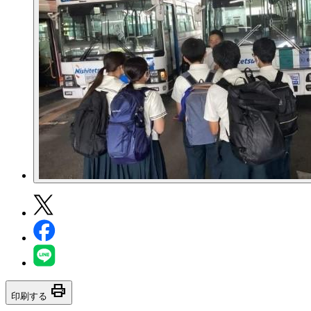
print
印刷する