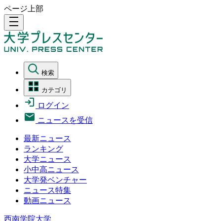
ページ上部
density_medium
検索
カテゴリ
ログイン
ニュースを受信
最新ニュース
ランキング
大学ニュース
小中高ニュース
大学発ベンチャー
ニュース特集
動画ニュース
西南学院大学