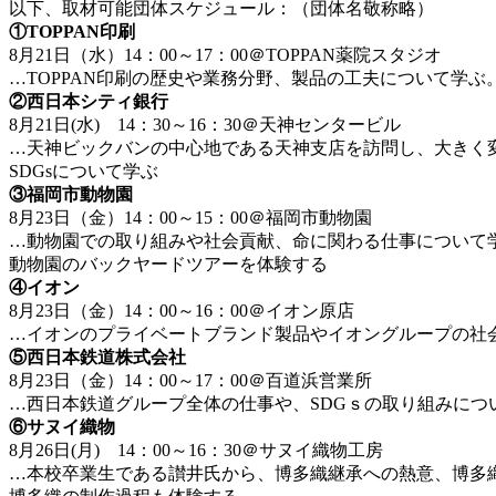
以下、取材可能団体スケジュール：（団体名敬称略）
①TOPPAN印刷
8月21日（水）14：00～17：00＠TOPPAN薬院スタジオ
…TOPPAN印刷の歴史や業務分野、製品の工夫について学
②西日本シティ銀行
8月21日(水) 14：30～16：30＠天神センタービル
…天神ビックバンの中心地である天神支店を訪問し、大きく
SDGsについて学ぶ
③福岡市動物園
8月23日（金）14：00～15：00＠福岡市動物園
…動物園での取り組みや社会貢献、命に関わる仕事について
動物園のバックヤードツアーを体験する
④イオン
8月23日（金）14：00～16：00＠イオン原店
…イオンのプライベートブランド製品やイオングループの社
⑤西日本鉄道株式会社
8月23日（金）14：00～17：00＠百道浜営業所
…西日本鉄道グループ全体の仕事や、SDGｓの取り組みにつ
⑥サヌイ織物
8月26日(月) 14：00～16：30＠サヌイ織物工房
…本校卒業生である讃井氏から、博多織継承への熱意、博多