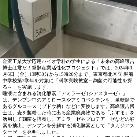
金沢工業大学応用バイオ学科の学生による「未来の高峰譲吉
博士は君だ！発酵産業活性化プロジェクト」では、2024年9
月6日（金）13時30分から15時20分まで、東京都北区立 堀船
中学校第2学年を対象に「科学実験教室～麹菌の可能性を探
る～」を実施します。
唾液に含まれる消化酵素「アミラーゼ (ジアスターゼ）」
は、デンプン中のアミロースやアミロペクチンを、単糖類で
あるグルコース（ブドウ糖）などに変換します。高峰譲吉博
士は、麦を製粉した時に出る産業廃棄物である「ふすま」を
活用して麹菌を培養し、アミラーゼやプロテアーゼなどの酵
素を抽出。デンプンを分解する消化酵素として「タカジアス
ターゼ」を発明しました。