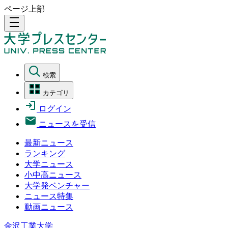
ページ上部
density_medium
検索
カテゴリ
ログイン
ニュースを受信
最新ニュース
ランキング
大学ニュース
小中高ニュース
大学発ベンチャー
ニュース特集
動画ニュース
金沢工業大学