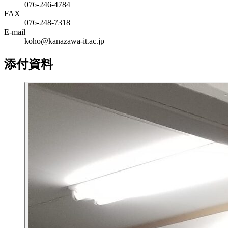
076-246-4784
FAX
076-248-7318
E-mail
koho@kanazawa-it.ac.jp
添付資料