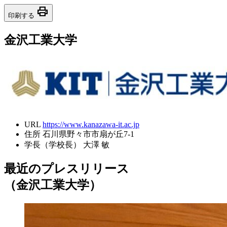
print
印刷する
金沢工業大学
URL
https://www.kanazawa-it.ac.jp
住所
石川県野々市市扇が丘7-1
学長（学校長）
大澤 敏
最近のプレスリリース
（金沢工業大学）