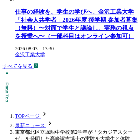
仕事の経験を、学生の学びへ。金沢工業大学
「社会人共学者」2026年度 後学期 参加者募集
（無料）〜対面で学生と議論し、実務の視点
を授業へ〜（一部科目はオンライン参加可）
2026.08.03 13:30
金沢工業大学
すべてを見る
chevron_forward
TOPページ
chevron_forward
最新ニュース
東京都北区立堀船中学校第2学年が「タカジアスター
ゼ」を発明した高峰譲吉博士の実験を大学生と体験。