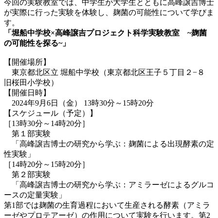
今回の実験教室では、中学生が大学生とともに高峰譲吉博士
が実際に行った実験を体験し、麹菌の可能性について学びま
す。
「堀船中学校×高峰譲吉プロジェクト科学実験教室 ~麹菌
の可能性を探る~」
【開催場所】
東京都北区立 堀船中学校（東京都北区王子５丁目２−８
旧桜田小学校）
【開催日時】
2024年9月6日（金） 13時30分～15時20分
【スケジュール（予定）】
［13時30分～14時20分］
第１部実験
「高峰譲吉博士の研究から学ぶ：麹菌による出現酵素の定
性実験」
［14時20分～15時20分］
第２部実験
「高峰譲吉博士の研究から学ぶ：アミラーゼによるグルコ
ースの定量実験」
第1部では麹菌の生育過程において生産される酵素（アミラ
ーゼやプロテアーゼ）の作用について実験を行います。第2