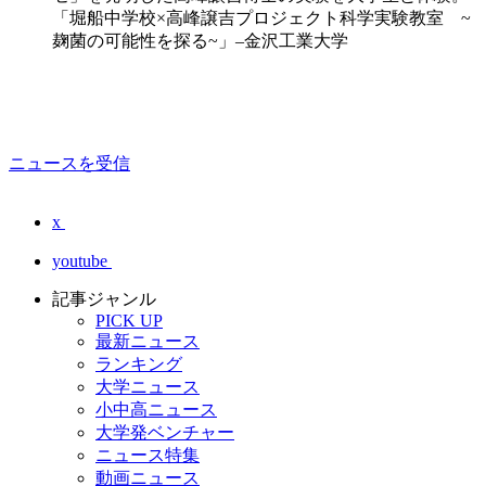
「堀船中学校×高峰譲吉プロジェクト科学実験教室 ~
麹菌の可能性を探る~」–金沢工業大学
ニュースを受信
x
youtube
記事ジャンル
PICK UP
最新ニュース
ランキング
大学ニュース
小中高ニュース
大学発ベンチャー
ニュース特集
動画ニュース