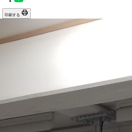
print
印刷する