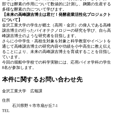
部では酵素の作用について数値的に計測し、麹菌の生産する
多様な酵素の力について学びます。
【未来の高峰譲吉博士は君だ！発酵産業活性化プロジェクト
について】
金沢工業大学の学生が郷土（高岡・金沢）の偉人である高峰
譲吉博士の行ったバイオテクノロジーの研究を学び、自ら高
峰譲吉博士のような研究者を目指します。
さらに小中学生・高校生対象を対象と科学教室やイベントを
通じて高峰譲吉博士の研究内容や功績を小中高生に教え伝え
ることにより、未来の高峰譲吉博士を育成することを目指し
ています。
今回の堀船中学校での科学実験には、応用バイオ学科の学生
8名が参加します。
本件に関するお問い合わせ先
金沢工業大学 広報課
住所
石川県野々市市扇が丘7-1
TEL