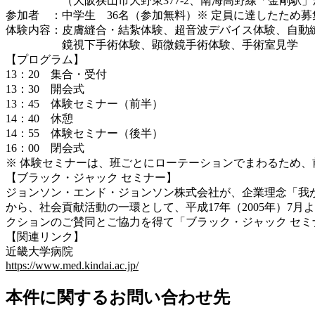
（大阪狭山市大野東377-2、南海高野線「金剛駅」か
参加者 ：中学生 36名（参加無料）※ 定員に達したため
体験内容：皮膚縫合・結紮体験、超音波デバイス体験、自動
鏡視下手術体験、顕微鏡手術体験、手術室見学
【プログラム】
13：20 集合・受付
13：30 開会式
13：45 体験セミナー（前半）
14：40 休憩
14：55 体験セミナー（後半）
16：00 閉会式
※ 体験セミナーは、班ごとにローテーションでまわるため、
【ブラック・ジャック セミナー】
ジョンソン・エンド・ジョンソン株式会社が、企業理念「我
から、社会貢献活動の一環として、平成17年（2005年）7
クションのご賛同とご協力を得て「ブラック・ジャック セミ
【関連リンク】
近畿大学病院
https://www.med.kindai.ac.jp/
本件に関するお問い合わせ先