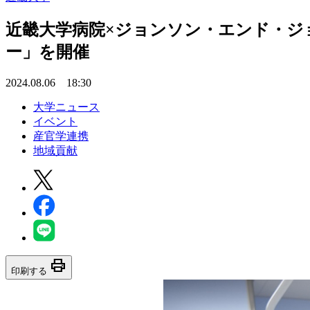
近畿大学病院×ジョンソン・エンド・ジ
ー」を開催
2024.08.06 18:30
大学ニュース
イベント
産官学連携
地域貢献
print
印刷する