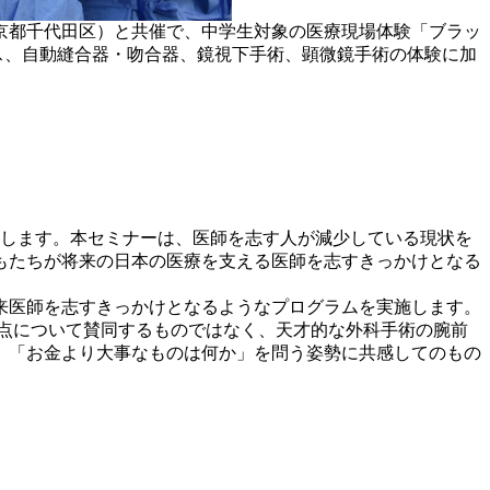
東京都千代田区）と共催で、中学生対象の医療現場体験「ブラッ
ス、自動縫合器・吻合器、鏡視下手術、顕微鏡手術の体験に加
催します。本セミナーは、医師を志す人が減少している現状を
もたちが将来の日本の医療を支える医師を志すきっかけとなる
来医師を志すきっかけとなるようなプログラムを実施します。
点について賛同するものではなく、天才的な外科手術の腕前
、「お金より大事なものは何か」を問う姿勢に共感してのもの