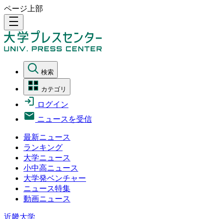
ページ上部
density_medium
検索
カテゴリ
ログイン
ニュースを受信
最新ニュース
ランキング
大学ニュース
小中高ニュース
大学発ベンチャー
ニュース特集
動画ニュース
近畿大学