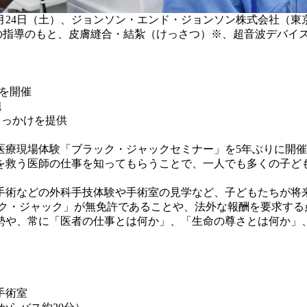
）8月24日（土）、ジョンソン・エンド・ジョンソン株式会社（
師の指導のもと、皮膚縫合・結紮（けっさつ）※、超音波デバイ
」を開催
施
きっかけを提供
医療現場体験「ブラック・ジャックセミナー」を5年ぶりに開
を救う医師の仕事を知ってもらうことで、一人でも多くの子ど
手術などの外科手技体験や手術室の見学など、子どもたちが将
ック・ジャック」が無免許であることや、法外な報酬を要求する
勢や、常に「医者の仕事とは何か」、「生命の尊さとは何か」
手術室