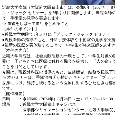
近畿大学病院（大阪府大阪狭山市）は、令和6年（2024年
ク・ジャック セミナー」を5年ぶりに開催します。当院医
え、手術室の見学を実施します。
※ 血管をしばって血行をとめること
【本件のポイント】
●近畿大学病院で5年ぶりに「ブラック・ジャック セミナー
●現役医師の指導のもと、外科手技体験や手術室の見学を実
●最新の医療を実体験することで、中学生が将来医師を志す
【本件の内容】
近畿大学病院は、社会貢献活動の一環として、中学生対象の
受け、子どもたちに医療に触れる機会を提供し、「人の命」
ことを目的としています。
今回は、現役外科医の指導のもと、皮膚縫合・結紮や鏡視下
※ 本セミナーは、手塚治虫氏が描いたキャラクター「ブラ
を身につけ、維持し続けるという医療に対するひたむきな姿
です。
【開催概要】
日時 ：令和6年（2024年）8月24日（土）13：30～16：30
場所 ：近畿大学大阪狭山キャンパス
医学部シミュレーションセンター、近畿大学病院