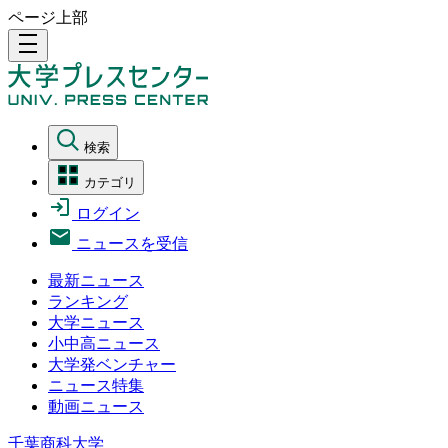
ページ上部
density_medium
検索
カテゴリ
ログイン
ニュースを受信
最新ニュース
ランキング
大学ニュース
小中高ニュース
大学発ベンチャー
ニュース特集
動画ニュース
千葉商科大学