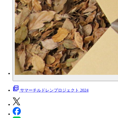
picture_as_pdf
サマーチルドレンプロジェクト 2024