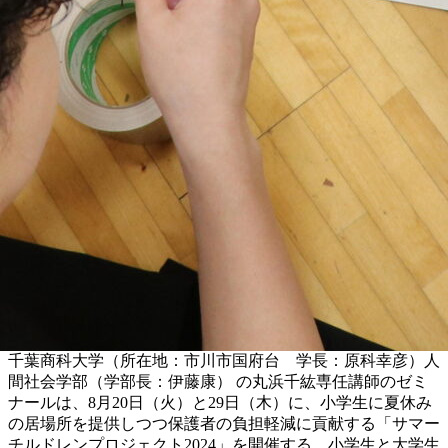
千葉商科大学（所在地：市川市国府台 学長：原科幸彦）人
間社会学部（学部長：伊藤康） の丸浜千紘専任講師のゼミ
ナールは、8月20日（火）と29日（木）に、小学生に夏休み
の居場所を提供しつつ保護者の負担軽減に貢献する「サマー
チルドレンプロジェクト2024」を開催する。小学生と大学生