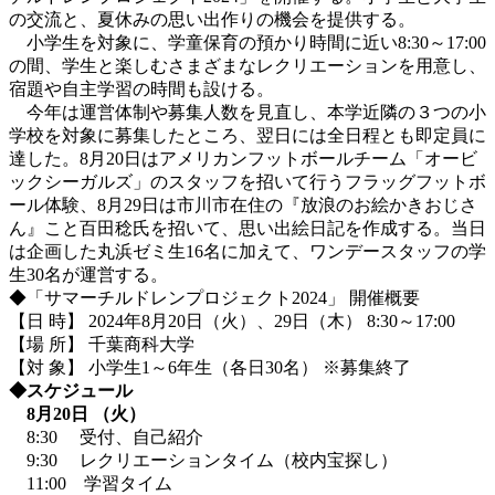
の交流と、夏休みの思い出作りの機会を提供する。
小学生を対象に、学童保育の預かり時間に近い8
:
30～17
:
00
の間、学生と楽しむさまざまなレクリエーションを用意し、
宿題や自主学習の時間も設ける。
今年は運営体制や募集人数を見直し、本学近隣の３つの小
学校を対象に募集したところ、翌日には全日程とも即定員に
達した。
8月20日はアメリカンフットボールチーム「オービ
ックシーガルズ」のスタッフを招いて行うフラッグフットボ
ール体験、8月29日は市川市在住の『放浪のお絵かきおじさ
ん』こと百田稔氏を招いて、思い出絵日記を作成する
。当日
は企画した丸浜ゼミ生
16名に加えて、ワンデースタッフの学
生30名が運営する。
◆「サマーチルドレンプロジェクト2024」 開催概要
【日 時】 2024年8月20日（火）、29日（木） 8:30～17:00
【場 所】 千葉商科大学
【対 象】 小学生1～6年生（各日30名） ※募集終了
◆スケジュール
8
月20日
（火）
8:30 受付、自己紹介
9:30 レクリエーションタイム（校内宝探し）
11:00 学習タイム