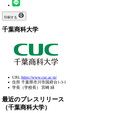
print
印刷する
千葉商科大学
URL
https://www.cuc.ac.jp/
住所
千葉県市川市国府台1-3-1
学長（学校長）
宮崎 緑
最近のプレスリリース
（千葉商科大学）