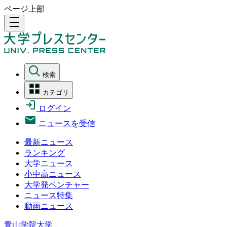
ページ上部
density_medium
検索
カテゴリ
ログイン
ニュースを受信
最新ニュース
ランキング
大学ニュース
小中高ニュース
大学発ベンチャー
ニュース特集
動画ニュース
青山学院大学