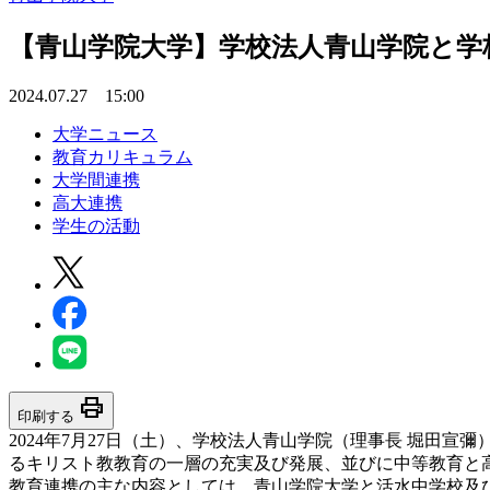
【青山学院大学】学校法人青山学院と学
2024.07.27 15:00
大学ニュース
教育カリキュラム
大学間連携
高大連携
学生の活動
print
印刷する
2024年7月27日（土）、学校法人青山学院（理事長 堀田
るキリスト教教育の一層の充実及び発展、並びに中等教育と
教育連携の主な内容としては、青山学院大学と活水中学校及