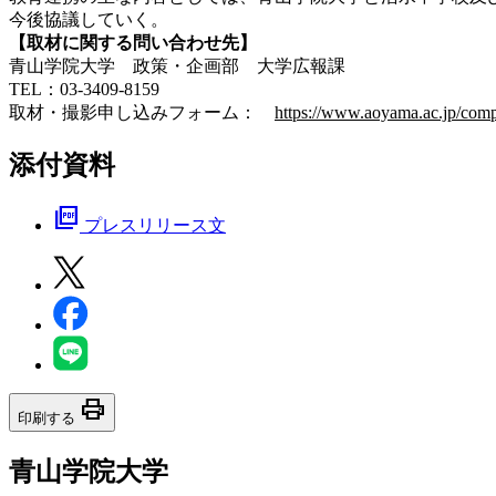
今後協議していく。
【取材に関する問い合わせ先】
青山学院大学 政策・企画部 大学広報課
TEL：03-3409-8159
取材・撮影申し込みフォーム：
https://www.aoyama.ac.jp/comp
添付資料
picture_as_pdf
プレスリリース文
print
印刷する
青山学院大学