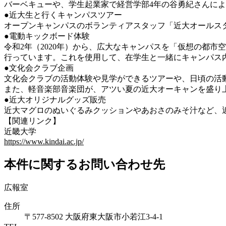
バーベキューや、学生起業家で経営学部4年の谷勇紀さんに
●近大生と行くキャンパスツアー
オープンキャンパスのボランティアスタッフ「近大オールス
●電動キックボード体験
令和2年（2020年）から、広大なキャンパスを「仮想の都
行っています。これを使用して、在学生と一緒にキャンパス
●文化会クラブ企画
文化会クラブの活動体験や見学ができるツアーや、日頃の活
また、軽音楽部音楽団が、アツい夏の近大オーキャンを盛り
●近大オリジナルグッズ販売
近大マグロのぬいぐるみクッションやあおさのみそ汁など、
【関連リンク】
近畿大学
https://www.kindai.ac.jp/
本件に関するお問い合わせ先
広報室
住所
〒577-8502 大阪府東大阪市小若江3-4-1