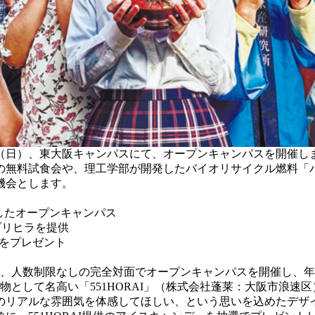
8日（日）、東大阪キャンパスにて、オープンキャンパスを開催し
の無料試食会や、理工学部が開発したバイオリサイクル燃料「
機会とします。
動員したオープンキャンパス
ブリヒラを提供
ーをプレゼント
、人数制限なしの完全対面でオープンキャンパスを開催し、年間で
名物として名高い「551HORAI」（株式会社蓬莱：大阪市浪
のリアルな雰囲気を体感してほしい、という思いを込めたデザ