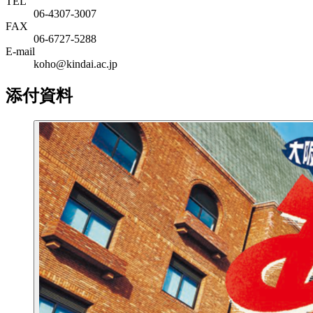
TEL
06‐4307‐3007
FAX
06‐6727‐5288
E-mail
koho@kindai.ac.jp
添付資料