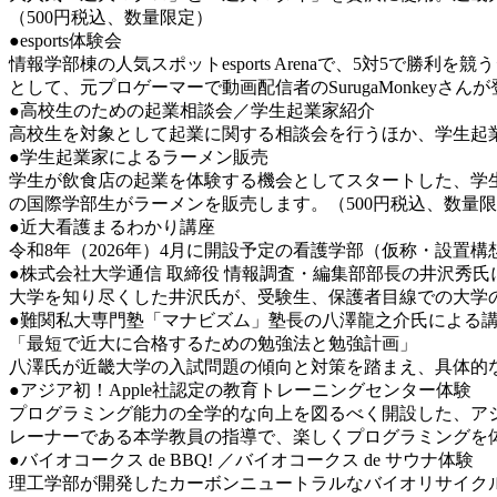
（500円税込、数量限定）
●esports体験会
情報学部棟の人気スポットesports Arenaで、5対5で勝利を
として、元プロゲーマーで動画配信者のSurugaMonkeyさん
●高校生のための起業相談会／学生起業家紹介
高校生を対象として起業に関する相談会を行うほか、学生起
●学生起業家によるラーメン販売
学生が飲食店の起業を体験する機会としてスタートした、学生飲食店
の国際学部生がラーメンを販売します。（500円税込、数量
●近大看護まるわかり講座
令和8年（2026年）4月に開設予定の看護学部（仮称・設
●株式会社大学通信 取締役 情報調査・編集部部長の井沢秀
大学を知り尽くした井沢氏が、受験生、保護者目線での大学
●難関私大専門塾「マナビズム」塾長の八澤龍之介氏による
「最短で近大に合格するための勉強法と勉強計画」
八澤氏が近畿大学の入試問題の傾向と対策を踏まえ、具体的
●アジア初！Apple社認定の教育トレーニングセンター体験
プログラミング能力の全学的な向上を図るべく開設した、アジア初のApple社認
レーナーである本学教員の指導で、楽しくプログラミングを
●バイオコークス de BBQ! ／バイオコークス de サウナ体験
理工学部が開発したカーボンニュートラルなバイオリサイク