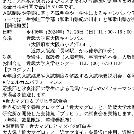
また、入試概要説明および近大まるわかり講座の参加者を対象に、
る全日程4日間で合計5,510本です。
入試制度や学部に関する説明会や、学生によるキャンパスツ
ューでは、生物理工学部（和歌山県紀の川市）と和歌山県が
【開催概要】
日時 ：令和6年（2024年）7月28日（日）11：00～16：00
会場 ：近畿大学東大阪キャンパス
（大阪府東大阪市小若江3-4-1、
近鉄大阪線「長瀬駅」から徒歩約10分）
対象 ：受験生、保護者（入場無料、事前予約不要、人数
お問合せ：近畿大学入学センター TEL（06）6730-1124
【プログラム】
今年度の⼊試結果や⼊試制度を解説する入試概要説明会、各
●ウェルカムパフォーマンス
応援部と吹奏楽部の学生による元気いっぱいのパフォーマン
来場者を歓迎します。
●近大マグロ＆ブリヒラ試食会
世界初の完全養殖クロマグロ「近大マグロ」と、近畿大学水
研究所が開発した交雑魚「ブリヒラ」の試食会を実施します
（無料、数量限定、整理券配布）
●限定販売！近大マグロとマダイの紅白丼
大人気「近大マグロ」と「近大マダイ」を贅沢に使用。近畿