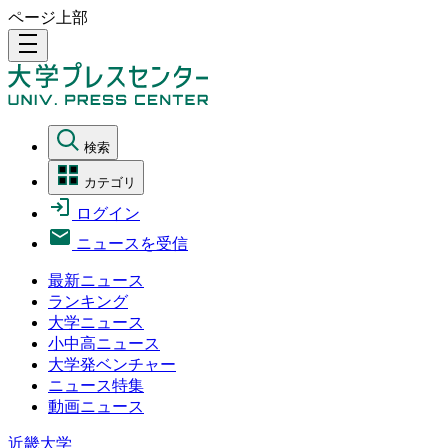
ページ上部
density_medium
検索
カテゴリ
ログイン
ニュースを受信
最新ニュース
ランキング
大学ニュース
小中高ニュース
大学発ベンチャー
ニュース特集
動画ニュース
近畿大学