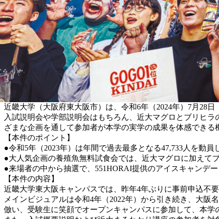
近畿大学（大阪府東大阪市）は、令和6年（2024年）7月2
入試説明会や学部説明会はもちろん、近大マグロとブリヒラ
ざまな企画を通して参加者が本学の実学の成果を体感できる
【本件のポイント】
●令和5年（2023年）は年間で過去最多となる47,733人を
●大人気企画の養殖魚無料試食会では、近大マグロに加えて
●来場者の中から抽選で、551HORAI提供のアイスキャンデ
【本件の内容】
近畿大学東大阪キャンパスでは、昨年4年ぶりに事前申込不要
メインビジュアルは令和4年（2022年）から引き続き、大阪
倣い、受験生に笑顔でオープンキャンパスに参加して、本学