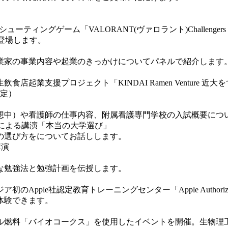
競うシューティングゲーム「VALORANT(ヴァロラント)Challen
が登場します。
業家の事業内容や起業のきっかけについてパネルで紹介します
起業支援プロジェクト「KINDAI Ramen Venture 
限定）
置構想中）や看護師の仕事内容、附属看護専門学校の入試概要につ
氏による講演「本当の大学選び」
の選び方をについてお話しします。
講演
な勉強法と勉強計画を伝授します。
定教育トレーニングセンター「Apple Authorized Training 
体験できます。
ル燃料「バイオコークス」を使用したイベントを開催。生物理