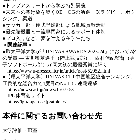
●
トップアスリートから学ぶ特別講義
●
未来への架け橋を築く
OB・OGの活躍 ※ラグビー、ボク
シング、柔道
●サッカー部・硬式野球部による
地域貢献活動
●
最先端機器と一流専門家によるサポート体制
●
プロ入りなど、夢を叶える在学生たち
＜関連記事＞
●環太平洋大学が「UNIVAS AWARDS 2023-24」において7名
の受賞 ― 吉川稜基選手（陸上競技部）、西村信紀監督（男
子ソフトボール部）が同大初の最優秀賞に輝く
https://www.u-presscenter.jp/article/post-52952.html
●【環太平洋大学】UNIVAS CUP中国地区総合ランキング、
圧倒的な総合力で4度目のNo.1！3連覇達成！
https://newscast.jp/news/1507268
［IPU体育会サイト］
https://ipu-japan.ac.jp/athletic/
本件に関するお問い合わせ先
大学評価・IR室