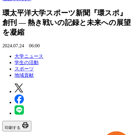
環太平洋大学スポーツ新聞『環スポ』
創刊 ― 熱き戦いの記録と未来への展望
を凝縮
2024.07.24 06:00
大学ニュース
学生の活動
スポーツ
地域貢献
print
印刷する