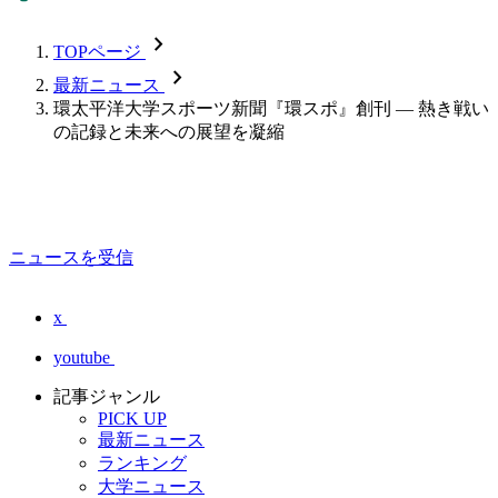
chevron_forward
TOPページ
chevron_forward
最新ニュース
環太平洋大学スポーツ新聞『環スポ』創刊 ― 熱き戦い
の記録と未来への展望を凝縮
ニュースを受信
x
youtube
記事ジャンル
PICK UP
最新ニュース
ランキング
大学ニュース