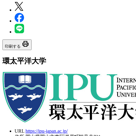
print
印刷する
環太平洋大学
URL
https://ipu-japan.ac.jp/