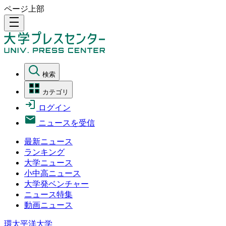
ページ上部
density_medium
検索
カテゴリ
ログイン
ニュースを受信
最新ニュース
ランキング
大学ニュース
小中高ニュース
大学発ベンチャー
ニュース特集
動画ニュース
環太平洋大学