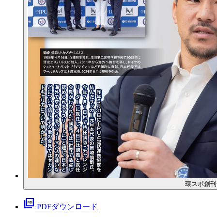
環スポ創刊
picture_as_pdf
PDFダウンロード