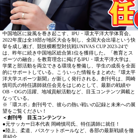
中国地区に旋風を巻き起こす、IPU・環太平洋大学体育会。
2022年度は全18部が地区大会を制し、全国大会出場という快
挙を成し遂げ、競技横断型対抗戦UNIVAS CUP 2023-24で
は、昨年に続き中国地区総合第1位を獲得した。「教育とス
ポーツの融合」を教育理念に掲げるIPU・環太平洋大学は、
学業と部活動を両立できる環境を整備し、学生の成長を全面
的にサポートしている。こういった情報をまとめた『環太平
洋大学スポーツ新聞』が新しく発行される。創刊号は、岡崎
慎司氏の特任講師就任会見をはじめとして、最新の戦績や
OB・OGの活躍、地域貢献活動など、目玉コンテンツ満載と
なっている。
※「環スポ」創刊号で、彼らの熱い戦いの記録と未来への展
望をご覧ください！
＜創刊号 目玉コンテンツ＞
●元サッカー日本代表 岡崎慎司氏、特任講師に就任！
●陸上、柔道、バスケットボールなど、各部の最新戦績を徹
底紹介