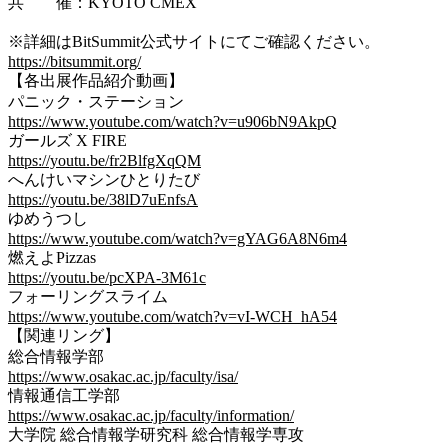
共 催：KYOTO CMEX
※詳細はBitSummit公式サイトにてご確認ください。
https://bitsummit.org/
【各出展作品紹介動画】
パニック・ステーション
https://www.youtube.com/watch?v=u906bN9AkpQ
ガールズ X FIRE
https://youtu.be/fr2BlfgXqQM
へんけいマシンひとりたび
https://youtu.be/38lD7uEnfsA
ゆめうつし
https://www.youtube.com/watch?v=gYAG6A8N6m4
燃えよPizzas
https://youtu.be/pcXPA-3M61c
フォーリングスライム
https://www.youtube.com/watch?v=vI-WCH_hA54
【関連リング】
総合情報学部
https://www.osakac.ac.jp/faculty/isa/
情報通信工学部
https://www.osakac.ac.jp/faculty/information/
大学院 総合情報学研究科 総合情報学専攻