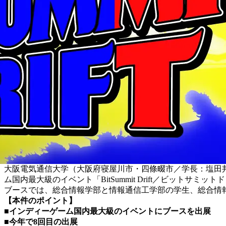
大阪電気通信大学（大阪府寝屋川市・四條畷市／学長：塩田邦
ム国内最大級のイベント「BitSummit Drift／ビットサ
ブースでは、総合情報学部と情報通信工学部の学生、総合情報
【本件のポイント】
■インディーゲーム国内最大級のイベントにブースを出展
■今年で8回目の出展