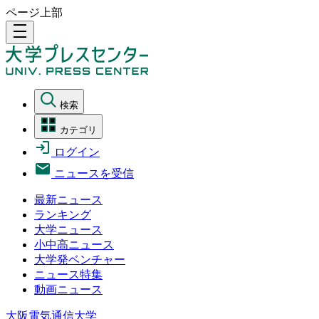
ページ上部
density_medium
検索
カテゴリ
ログイン
ニュースを受信
最新ニュース
ランキング
大学ニュース
小中高ニュース
大学発ベンチャー
ニュース特集
動画ニュース
大阪電気通信大学