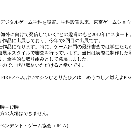
るデジタルゲーム学科を設置。学科設置以来、東京ゲームショウやB
ームを海外に向けて発信していく”との趣旨のもと2012年にス
より作品に出展しており、今年で8回目の出展です。
た作品になります。特に、ゲーム部門の最終審査では学生たち
擬展示スタイルで審査を行っています。当日は実際に制作した
り、全学的な取り組みとして発展しました。
すので、ぜひ取材いただけると幸いです。
FIRE／へんけいマシンひとりたび／ゆ めうつし／燃えよPiz
時～17時
の入場はできません。
ィペンデント・ゲーム協会（JIGA）