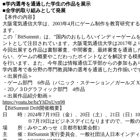
■学内選考を通過した学生の作品を展示
■全学的取り組みとして発展
【本件の内容】
大阪電気通信大学は、2003年4月にゲーム制作を教育研究す
ます。
この「BitSummit」は、”国内のおもしろいインディーゲ
ントとして注目されています。大阪電気通信大学は2017年
今回出展する作品は書類審査、中間審査、最終審査を通過し
らい、ゲームの概要やこだわったポイントなどを解説する模
を行います。また、今年度は情報通信工学部からの参加もあ
学内選考で各分野の専門教員陣の選考を通過した力作揃いで
＜出展作品＞
・ゲーム部門 6作品（パニック・ステーション／ガールズ X 
・2D／３Dグラフィック部門 4作品
＜出展作品紹介動画＞
https://youtu.be/bzYhDxUvn98
【BitSummit Drift開催概要】
日 時：2024年7月19日（金）、20日（土）、21日（日）10
※7月19日はビジネスデイになりますので、一般の方
場 所：みやこめっせ（京都市勧業会館）
主 催：BitSummit 実行委員会、一般社団法人日本インデ