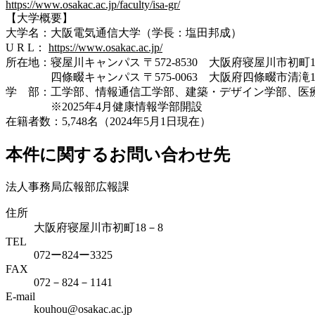
https://www.osakac.ac.jp/faculty/isa-gr/
【大学概要】
大学名：大阪電気通信大学（学長：塩田邦成）
U R L：
https://www.osakac.ac.jp/
所在地：寝屋川キャンパス 〒572-8530 大阪府寝屋川市初町18
四條畷キャンパス 〒575-0063 大阪府四條畷市清滝113
学 部：工学部、情報通信工学部、建築・デザイン学部、医
※2025年4月健康情報学部開設
在籍者数：5,748名（2024年5月1日現在）
本件に関するお問い合わせ先
法人事務局広報部広報課
住所
大阪府寝屋川市初町18－8
TEL
072ー824ー3325
FAX
072－824－1141
E-mail
kouhou@osakac.ac.jp