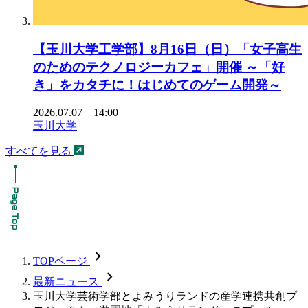
【玉川大学工学部】8月16日（日）「女子高生
のためのテクノロジーカフェ」開催 ～「好
き」をカタチに！はじめてのゲーム開発～
2026.07.07 14:00
玉川大学
すべてを見る
chevron_forward
TOPページ
chevron_forward
最新ニュース
玉川大学芸術学部とよみうりランドの産学連携共創プ