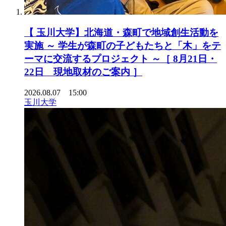
【 玉川大学】北海道・森町で地域創生活動を
実施 ～ 学生が森町の子どもたちと「木」をテ
ーマに交流するプロジェクト ～［ 8月21日・
22日 現地取材のご案内 ］
2026.08.07 15:00
玉川大学