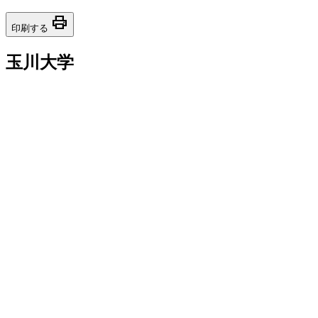
print
印刷する
玉川大学