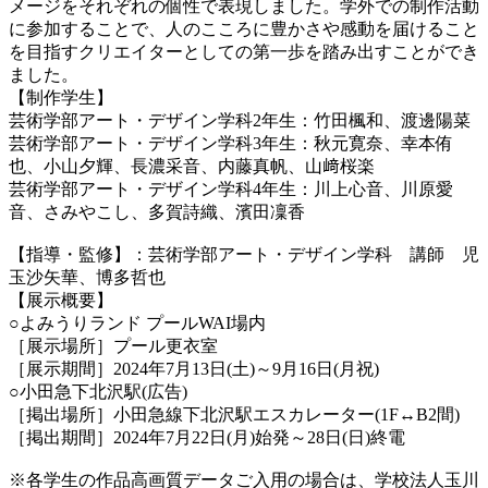
メージをそれぞれの個性で表現しました。学外での制作活動
に参加することで、人のこころに豊かさや感動を届けること
を目指すクリエイターとしての第一歩を踏み出すことができ
ました。
【制作学生】
芸術学部アート・デザイン学科2年生：
竹田楓和、渡邊陽菜
芸術学部アート・デザイン学科3年生：
秋元寛奈、幸本侑
也、小山夕輝、長濃采音、内藤真帆、山﨑桜楽
芸術学部アート・デザイン学科4年生：
川上心音、川原愛
音、さみやこし、多賀詩織、濱田凜香
【指導・監修】：芸術学部アート・デザイン学科 講師 児
玉沙矢華、博多哲也
【展示概要】
○よみうりランド プールWAI場内
［展示場所］プール更衣室
［展示期間］2024年7月13日(土)～9月16日(月祝)
○小田急下北沢駅(広告)
［掲出場所］小田急線下北沢駅エスカレーター(1F↔B2間)
［掲出期間］2024年7月22日(月)始発～28日(日)終電
※各学⽣の作品⾼画質データご⼊⽤の場合は、学校法⼈⽟川