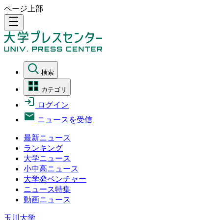
ページ上部
density_medium
検索
カテゴリ
ログイン
ニュースを受信
最新ニュース
ランキング
大学ニュース
小中高ニュース
大学発ベンチャー
ニュース特集
動画ニュース
玉川大学