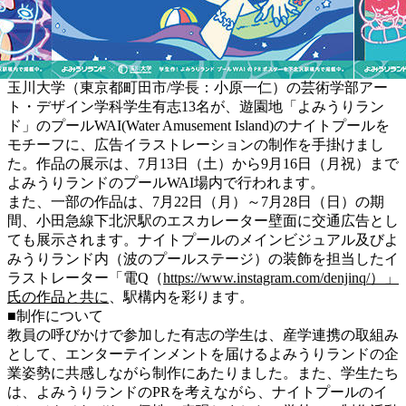
玉川大学（東京都町田市/学長：小原一仁）の芸術学部アー
ト・デザイン学科学生有志13名が、遊園地「よみうりラン
ド」のプールWAI(Water Amusement Island)のナイトプールを
モチーフに、広告イラストレーションの制作を手掛けまし
た。作品の展示は、7⽉13⽇（土）から9⽉16⽇（月祝）まで
よみうりランドのプールWAI場内で行われます。
また、一部の作品は、7月22日（月）～7月28日（日）の期
間、小田急線下北沢駅のエスカレーター壁面に交通広告とし
ても展示されます。ナイトプールのメインビジュアル及びよ
みうりランド内（波のプールステージ）の装飾を担当したイ
ラストレーター「電Q（
https://www.instagram.com/denjinq/）」
氏の作品と共に
、駅構内を彩ります。
■制作について
教員の呼びかけで参加した有志の学生は、産学連携の取組み
として、エンターテインメントを届けるよみうりランドの企
業姿勢に共感しながら制作にあたりました。また、学生たち
は、よみうりランドのPRを考えながら、ナイトプールのイ