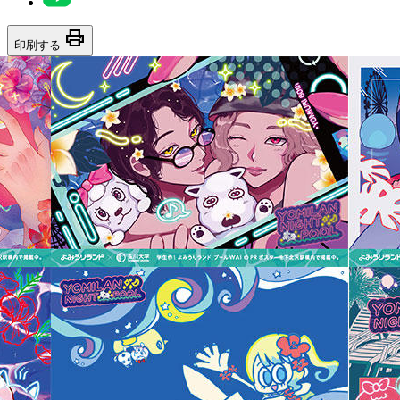
print
印刷する