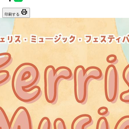
print
印刷する