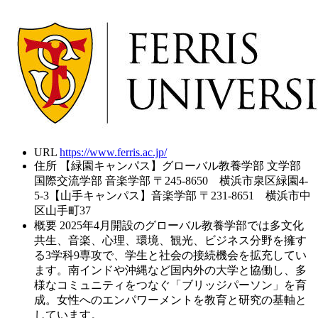
URL
https://www.ferris.ac.jp/
住所
【緑園キャンパス】グローバル教養学部 文学部
国際交流学部 音楽学部 〒245-8650 横浜市泉区緑園4-
5-3【山手キャンパス】音楽学部 〒231-8651 横浜市中
区山手町37
概要
2025年4月開設のグローバル教養学部では多文化
共生、音楽、心理、環境、観光、ビジネス分野を擁す
る3学科9専攻で、学生と社会の接続機会を拡充してい
ます。南インドや沖縄など国内外の大学と協働し、多
様なコミュニティをつなぐ「ブリッジパーソン」を育
成。女性へのエンパワーメントを教育と研究の基軸と
しています。