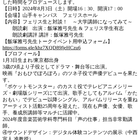
した時間をプロデュースします。
【日時】2024年8月3日（土）
開場
16：30、
開演
17：00
【会場】山手キャンパス フェリスホール
【内容】フェリス生と対談！ ～大学講師になってみて～
朗読劇 出演：飯塚雅弓先生 & フェリス学生有志
朗読劇講評 講評：飯塚雅弓先生
【飯塚雅弓先生トークイベント用申込フォーム】
https://forms.gle/kbz7XQD89fjeHCzu6
【プロフィール】
1月3日生まれ/東京都出身
3歳の頃より子役としてドラマ・舞台等に出演。
映画『おもひでぽろぽろ』のツネ子役で声優デビューを果た
す。
『ポケットモンスター』のカスミ役でテレビアニメシリー
ズ・劇場版シリーズにて出演。歌手としてもアルバム「かた
おもい」でデビュー以降シングル、アルバムリリースを重ね
アーティスト活動25周年を迎えた。現在も声優、女優、歌
手、養成所講師等マルチに活躍中。
2024年度音楽芸術学科専門科目「声の仕事」担当非常勤講
師。
④サウンドデザイン：デジタル体験コンテンツの展示（中西
宣人 准教授）