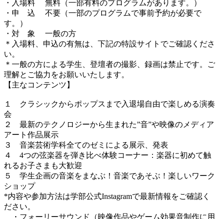
・入場料 無料（一部有料のプログラムがあります。）
・申 込 不要（一部のプログラムで事前予約が必要で
す。）
・対 象 一般の方
＊入場料、申込の有無は、下記の特設サイトでご確認くださ
い。
＊一般の方による学生、登壇者の撮影、録画は禁止です。ご
理解とご協力をお願いいたします。
【主なコンテンツ】
１ クラシックからポップスまで入退場自由で楽しめる演奏
会
２ 最新のテクノロジーから生まれた”音”や映像のメディア
アート作品展示
３ 音楽芸術学科全てのゼミによる展示、発表
４ 4つの弦楽器を弾き比べ体験コーナー：楽器に初めて触
れるお子さまも大歓迎
５ 学生企画の音楽をまなぶ！音楽であそぶ！楽しいワーク
ショップ
*内容や参加方法は学部公式Instagramで最新情報をご確認く
ださい。
・フォーリーサウンド（映像作品やゲーム効果音制作に用