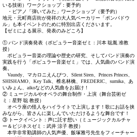
いる技術）ワークショップ：要予約
・ピアノ「弾いてみた」ワークショップ（要予約）
地元・元町商店街が発祥の大人気ベーカリー「ポンパドウ
ル」も本イベントのために特別出店くださいます。
【ゼミによる展示、発表のみどころ】
① バンド演奏発表（ポピュラー音楽ゼミ：川本 聡胤 准教
授）
ポピュラー音楽の理論や歴史の研究、そしてバンド演奏の
実践を行う「ポピュラー音楽ゼミ」では、人気曲のバンド演
奏。
Vaundy、マカロニえんぴつ、Silent Siren、Princes Princes、
SHISHAMO、Key Talk、椎名林檎、FREDERIC、sumika、あ
いみょん、aikoなどの人気曲をお届け！
② ミュージカルやオペラの舞台制作・上演（舞台芸術ゼ
ミ：星野 聡 教授）
オペラ座の怪人をハイライトで上演します！歌にお話を挟
みながら、皆さんに楽しんでいただけるような舞台です！
③ トークイベント：声に託す想い（ミュージックカルチャ
ー＆ビジネスゼミ：武井 涼子 教授）
本学非常勤講師の人気声優、飯塚雅弓先生をフィーチャー