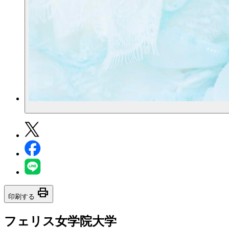
print
印刷する
フェリス女学院大学