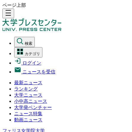
ページ上部
density_medium
検索
カテゴリ
ログイン
ニュースを受信
最新ニュース
ランキング
大学ニュース
小中高ニュース
大学発ベンチャー
ニュース特集
動画ニュース
フェリス女学院大学