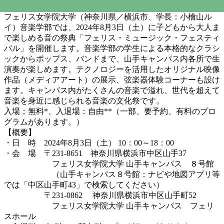
フェリス女学院大学（神奈川県／横浜市、学長：小檜山ル
イ）音楽学部では、2024年8月3日（土）に子どもから大人ま
で楽しめる音の祭典「フェリス・ミュージック・フェスティ
バル」を開催します。音楽学部の学生による本格的なクラシ
ックからポップス、バンドまで、山手キャンパス内各所で生
演奏が楽しめます。テクノロジーを活用したオリジナル映像
作品（メディアアート）の展示、弦楽器体験コーナーも設け
ます。キャンパス内がたくさんの音楽で溢れ、世代を超えて
音楽を身近に感じられる音楽の文化祭です。
入場；無料*、入退場：自由**（一部、要予約、有料のプロ
グラムがあります。）
【概要】
・日 時 2024年8月3日（土） 10：00～18：00
・会 場 〒231-8651 神奈川県横浜市中区山手37
フェリス女学院大学 山手キャンパス ８号館
（山手キャンパス８号館：ナビや地図アプリ等
では「中区山手町43」で検索してください）
〒231-0862 神奈川県横浜市中区山手町52
フェリス女学院大学 山手キャンパス フェリ
スホール