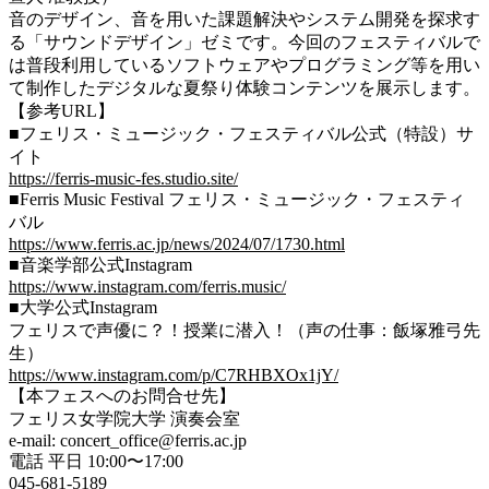
音のデザイン、音を用いた課題解決やシステム開発を探求す
る「サウンドデザイン」ゼミです。今回のフェスティバルで
は普段利用しているソフトウェアやプログラミング等を用い
て制作したデジタルな夏祭り体験コンテンツを展示します。
【参考URL】
■フェリス・ミュージック・フェスティバル公式（特設）サ
イト
https://ferris-music-fes.studio.site/
■Ferris Music Festival フェリス・ミュージック・フェスティ
バル
https://www.ferris.ac.jp/news/2024/07/1730.html
■音楽学部公式Instagram
https://www.instagram.com/ferris.music/
■大学公式Instagram
フェリスで声優に？！授業に潜入！（声の仕事：飯塚雅弓先
生）
https://www.instagram.com/p/C7RHBXOx1jY/
【本フェスへのお問合せ先】
フェリス女学院大学 演奏会室
e-mail: concert_office@ferris.ac.jp
電話 平日 10:00〜17:00
045-681-5189