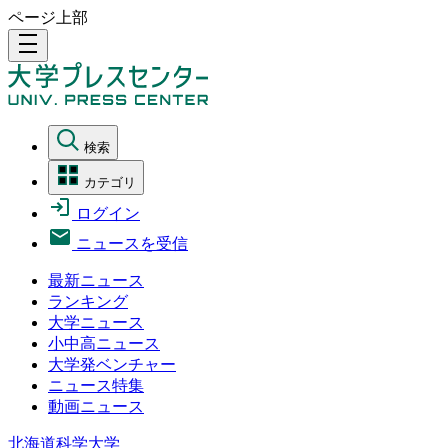
ページ上部
density_medium
検索
カテゴリ
ログイン
ニュースを受信
最新ニュース
ランキング
大学ニュース
小中高ニュース
大学発ベンチャー
ニュース特集
動画ニュース
北海道科学大学