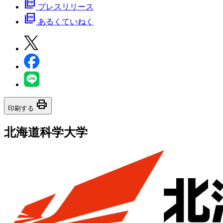
picture_as_pdf
プレスリリース
picture_as_pdf
あるくていねく
print
印刷する
北海道科学大学