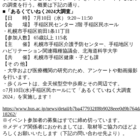
の
調査を行う。概要は下記の通り。
■
「あるくていねく2024大調査」
【日 時】 7月10日（水） 9:20～11:50
【会 場】 手稲区民センター 2階 手稲区民ホール
・札幌市手稲区前田1条11丁目
【参加人数】 65歳以上 115名
【主 催】 札幌市手稲区介護予防センター、手稲地区リ
ハビリテーション関連職種協議会、北海道科学大学
【共 催】 札幌市手稲区健康・子ども課
【そ の 他】
・大学および医療機関の研究のため、アンケートや動画撮影
を行います。
・歩くルートは、全天候型空中歩廊とその周辺です。
○7月10日(水)手稲区民ホールにて「あるくていねく大調査
2024」を実施します！
https://www.hus.ac.jp/news/detail/b7ba477932ff8b9028eee0d9b764
18262/
※イベント参加者の募集はすでに締め切っています。
※メディア関係者におかれましては、取材等ご協力のほどよ
ろしくお願いいたします（下記の問い合わせ先より）。