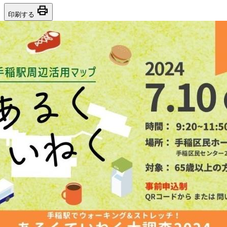
print
印刷する