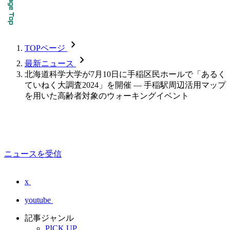
chevron_forward
TOPページ
chevron_forward
最新ニュース
北海道科学大学が7月10日に手稲区民ホールで「あるく
ていねく大調査2024」を開催 ― 手稲駅周辺活用マップ
を用いた高齢者対象のウォーキングイベント
ニュースを受信
x
youtube
記事ジャンル
PICK UP