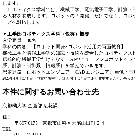
します。
ロボティクス学科では、機械工学、電気電子工学、計測・制
る人材を養成します。ロボットの「開発」だけでなく、ロボ
ーズへ対応します。
▼
工学部ロボティクス学科（仮称）概要
入学定員：80名
学科の内容：【ロボット開発×ロボット活用の両面教育】
機械工学と情報工学等の知識・技術を統合したロボティクス
伝統的な機械工学だけでなく、AIやヒューマンロボットイ
系、計測・制御系、情報系）を学んでいきます。
想定進路：ロボットエンジニア、CADエンジニア、画像・音
2026
年
4
月開設予定（設置構想中）。計画内容は予定であり変更することがありま
本件に関するお問い合わせ先
京都橘大学 企画部 広報課
住所
〒607-8175 京都市山科区大宅山田町３４
TEL
075-574-4112