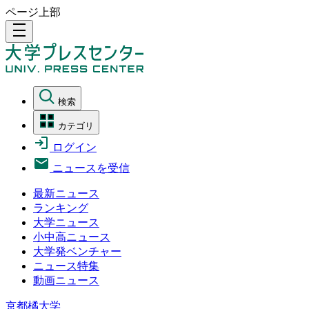
ページ上部
density_medium
検索
カテゴリ
ログイン
ニュースを受信
最新ニュース
ランキング
大学ニュース
小中高ニュース
大学発ベンチャー
ニュース特集
動画ニュース
京都橘大学