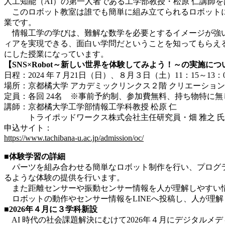
人工知能（AI）の第一人者である工学部教授・松原 仁講師
このロボット教室は誰でも簡単に組み立てられるロボットに
業です。
情報工学の学びは、難解な数学を必要とするイメージが強い
ィアを実現できる、面白い学問だということを知ってもらえ
にした授業になっています。
【SNS×Robot～新しい世界を体験してみよう！～の実施につ
日程：2024 年７月21日（日）、８月３日（土）11：15～13
場所：京都橘大学 アカデミックリンクス２階 クリエーショ
定員：各回 24名 ※事前予約制、参加費無料、持ち物特に無
講師：京都橘大学工学部情報工学科教授 松原 仁
トライポッドワークス株式会社主任研究員・畑 雅之 氏
申込サイト
：
https://www.tachibana-u.ac.jp/admission/oc/
■体験学習の詳細
パーツを組み合わせる簡単なロボット制作を行い、プログラ
るような体験の提供を行います。
また距離センサーや振動センサー情報を人が理解しやすい情
ロボットの動作やセンサー情報をLINEへ投稿し、人が理解
■2026年４月に３学科新設
AI 時代の社会課題解決にむけて2026年４月にデジタル