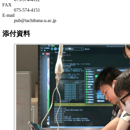
FAX
075-574-4151
E-mail
pub@tachibana-u.ac.jp
添付資料