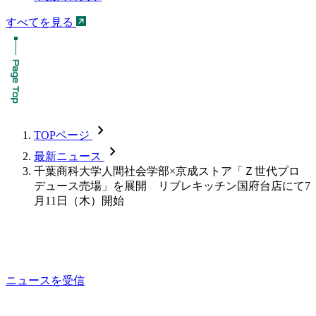
すべてを見る
chevron_forward
TOPページ
chevron_forward
最新ニュース
千葉商科大学人間社会学部×京成ストア「Ｚ世代プロ
デュース売場」を展開 リブレキッチン国府台店にて7
月11日（木）開始
ニュースを受信