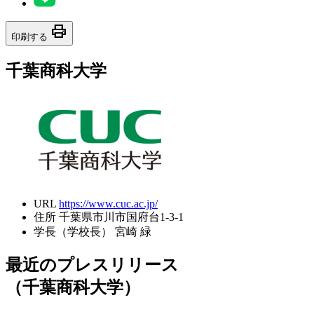
print
印刷する
千葉商科大学
URL
https://www.cuc.ac.jp/
住所
千葉県市川市国府台1-3-1
学長（学校長）
宮崎 緑
最近のプレスリリース
（千葉商科大学）