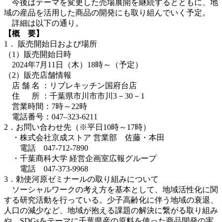
今後はテーマを変更した売場展開を継続するとともに、地
域の産品を活用した商品の開発にも取り組んでいく予定。
詳細は以下の通り。
【概 要】
1． 販売開始日および場所
（1）販売開始日時
2024年7月11日（木）18時～（予定）
（2）販売店舗情報
店 舗 名 ：リブレキッチン国府台店
住 所 ：千葉県市川市市川3－30－1
営業時間：7時～22時
電話番号：047
–
323-6211
2．お問い合わせ先（※平日10時～17時）
・株式会社京成ストア 営業部 佐藤・本田
電話 047-712-7890
・千葉商科大学 経営企画室広報グループ
電話 047-373-9968
3．勅使河原ゼミナールの取り組みについて
ソーシャルワークの考え方を基本として、地域活性化に関
する研究活動を行っている。少子高齢化に伴う地域の衰退、
人口の減少など、地域が抱える課題の解決に繋がる取り組み
や、SDGsをテーマに千葉県産の原料を使った商品開発の実