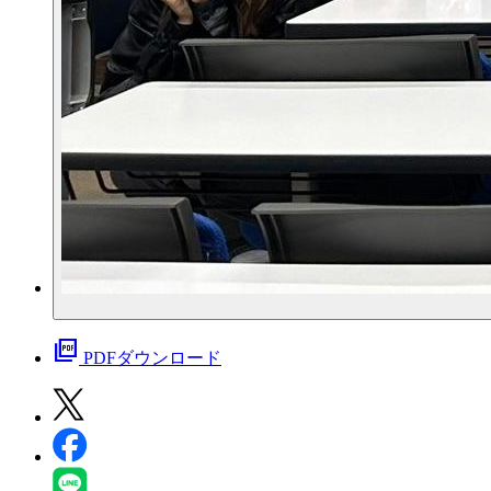
picture_as_pdf
PDFダウンロード