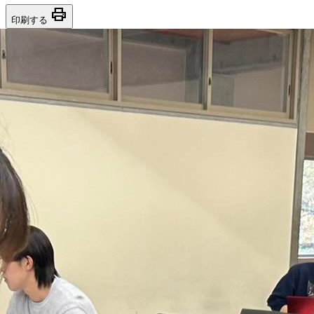
print
印刷する