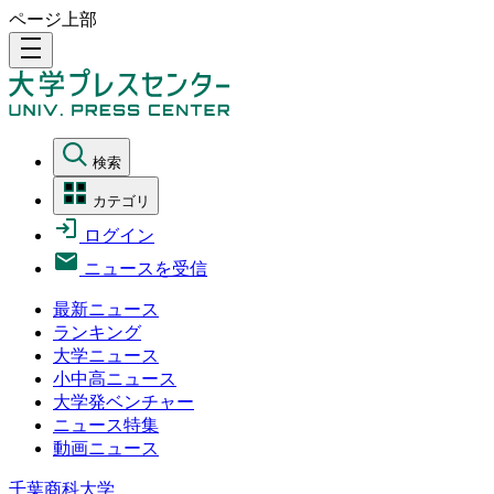
ページ上部
density_medium
検索
カテゴリ
ログイン
ニュースを受信
最新ニュース
ランキング
大学ニュース
小中高ニュース
大学発ベンチャー
ニュース特集
動画ニュース
千葉商科大学