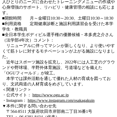
人ひとりのニーズに合わせたトレーニングメニューの作成や
心身増強のサポート、リハビリ・健康管理の相談にも応じま
す。
■開館時間 月～金曜日10:30～20:30、土曜日10:30～18:30
■利用資格 定期健康診断と施設利用講習会を受けた本学
学生・教職員
■全日本学生ボディビル選手権の優勝候補・本多虎之介さん
（法学部4年次）コメント：
リニューアルに伴ってマシンが新しくなり、より使いやす
くて筋トレに対するモチベーションが上がる施設になりまし
た。
近年はスポーツ施設を拡充し、2022年には人工芝のグラウ
ンドや野球場、半野外体育施設、弓道場などを備えた
「OGUフィールド」が竣工。
本学では課外活動を通して優れた人材の育成を図ってお
り、文武両道の人材育成をめざしています。
＜関連リンク＞
・公式サイト：
https://www.ogu.ac.jp
・Instagram：
https://www.instagram.com/osakagakuin
▼本件に関する問い合わせ先
〒564-8511 大阪府吹田市岸部南二丁目36番1号
TEL： 06-6381-8434（代表）