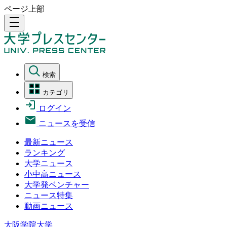
ページ上部
density_medium
検索
カテゴリ
ログイン
ニュースを受信
最新ニュース
ランキング
大学ニュース
小中高ニュース
大学発ベンチャー
ニュース特集
動画ニュース
大阪学院大学