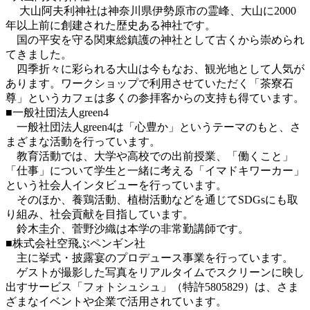
大山阿夫利神社は神奈川県伊勢原市の霊峰、大山に2000
年以上前に創建された歴史ある神社です。
国の平安を守る関東総鎮護の神社として古くから崇められ
てきました。
四季折々に彩られる大山は今もなお、観光地として人気が
あります。ワークショップで利用させていただく「茶寮石
尊」というカフェは多くの参拝客からの支持も得ています。
■一般社団法人green4
一般社団法人green4は「心豊か」というテーマのもと、さ
まざまな活動を行っています。
教育活動では、大学や高校での出前授業、「働くこと」
「仕事」について学生と一緒に考える「イマドキワーカー」
という社会人インタビューを行っています。
そのほか、養鶏活動、植樹活動などを通じてSDGsにも取
り組み、社会貢献を目指しています。
鈴木圭介、菅野沙織は本学の非常勤講師です。
■株式会社空飛ぶペンギン社
主に挙式・披露宴のプロデュース事業を行っています。
ゲストが撮影した写真をリアルタイムでスクリーンに映し
出すサービス「フォトシュシュ」（特許5805829）は、さま
ざまなイベントや企業で活用されています。