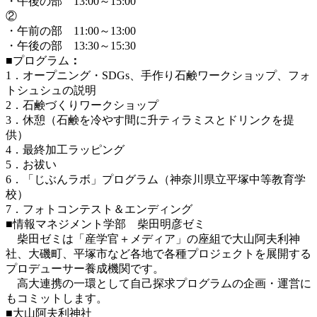
・午後の部 13:00～15:00
②
・午前の部 11:00～13:00
・午後の部 13:30～15:30
■プログラム
：
1．オープニング・SDGs、手作り石鹸ワークショップ、フォ
トシュシュの説明
2．石鹸づくりワークショップ
3．休憩（石鹸を冷やす間に升ティラミスとドリンクを提
供）
4．最終加工ラッピング
5．お祓い
6．「じぶんラボ」プログラム（神奈川県立平塚中等教育学
校）
7．フォトコンテスト＆エンディング
■情報マネジメント学部 柴田明彦ゼミ
柴田ゼミは「産学官＋メディア」の座組で大山阿夫利神
社、大磯町、平塚市など各地で各種プロジェクトを展開する
プロデューサー養成機関です。
高大連携の一環として自己探求プログラムの企画・運営に
もコミットします。
■大山阿夫利神社