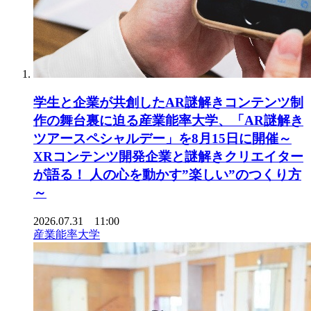
学生と企業が共創したAR謎解きコンテンツ制
作の舞台裏に迫る産業能率大学、「AR謎解き
ツアースペシャルデー」を8月15日に開催～
XRコンテンツ開発企業と謎解きクリエイター
が語る！ 人の心を動かす”楽しい”のつくり方
～
2026.07.31 11:00
産業能率大学