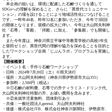
本企画の狙いは、環境に配慮した石鹸づくりを通して
SDGsへの理解を深めること、さらに「異世代コミュニケー
ション」の場を設けることにより地域活性化につなげること
です。一昨年40名、昨年52名に参加いただき、今年で3回目
の開催となります。規模の拡大に伴い、今年は大山阿夫利神
社「石尊」「客殿」「拝殿」に加え、「参集殿」でも開催し
ます。
また今年度は、神奈川県立平塚中等教育学校の高校1年生
と柴田ゼミが、異世代間の理解や協力を深めることを目的と
したワークショップ企画「じぶんラボ」プログラムを実施し
ます。
【開催概要】
・イベント名：手作り石鹸ワークショップ
・日時：2024年7月20日（土）※雨天決行
・場所：大山阿夫利神社（神奈川県伊勢原市大山355）
・参加料：2,500円（税込）
※①石鹸の材料費、石尊での升ティラミス・ドリンク代、
大山阿夫利神社特製の升、お祓い費用を含みます。
※②未就学児童無料、団体割引あり
・共催：一般社団法人green4、大山阿夫利神社
・後援：株式会社JTB、株式会社神奈川新聞社、伊勢原市、