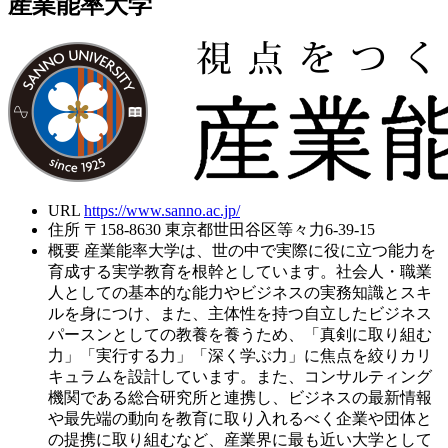
産業能率大学
URL
https://www.sanno.ac.jp/
住所
〒158-8630 東京都世田谷区等々力6-39-15
概要
産業能率大学は、世の中で実際に役に立つ能力を
育成する実学教育を根幹としています。社会人・職業
人としての基本的な能力やビジネスの実務知識とスキ
ルを身につけ、また、主体性を持つ自立したビジネス
パースンとしての教養を養うため、「真剣に取り組む
力」「実行する力」「深く学ぶ力」に焦点を絞りカリ
キュラムを設計しています。また、コンサルティング
機関である総合研究所と連携し、ビジネスの最新情報
や最先端の動向を教育に取り入れるべく企業や団体と
の提携に取り組むなど、産業界に最も近い大学として