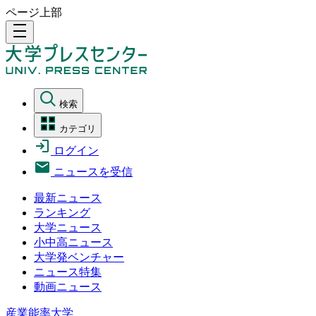
ページ上部
density_medium
検索
カテゴリ
ログイン
ニュースを受信
最新ニュース
ランキング
大学ニュース
小中高ニュース
大学発ベンチャー
ニュース特集
動画ニュース
産業能率大学