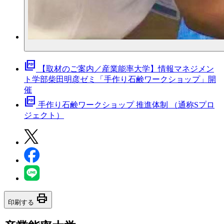
picture_as_pdf
【取材のご案内／産業能率大学】情報マネジメン
ト学部柴田明彦ゼミ「手作り石鹸ワークショップ」開
催
picture_as_pdf
手作り石鹸ワークショップ 推進体制 （通称Sプロ
ジェクト）
print
印刷する