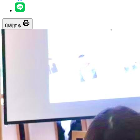
print
印刷する