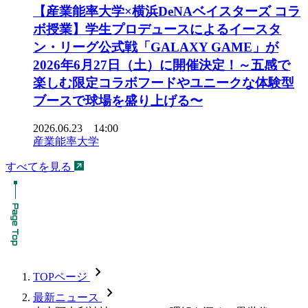
【産業能率大学×横浜DeNAベイスターズ コラ
ボ授業】学生プロデュースによるイースタ
ン・リーグ公式戦「GALAXY GAME」が
2026年6月27日（土）に開催決定！～五感で
楽しむ限定コラボフードやユニークな体験型
ブースで球場を盛り上げる〜
2026.06.23 14:00
産業能率大学
すべてを見る
chevron_forward
TOPページ
chevron_forward
最新ニュース