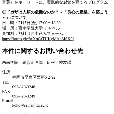
言葉）をキーワードに、実践的な感覚を育てるプログラム
◎『ガザは人類の危機なのか？～「良心の産業」を築こう
～』について
日 時：7月5日(金) 17:00〜18:30
場 所：西南学院大学 チャペル
参加料：無料（お申込みフォーム：
https://forms.gle/8xXqGfTUKgMAbMSX9
）
本件に関するお問い合わせ先
西南学院 総合企画部 広報・校友課
住所
福岡市早良区西新6-2-92
TEL
092-823-3248
FAX
092-823-3249
E-mail
koho@seinan-gu.ac.jp