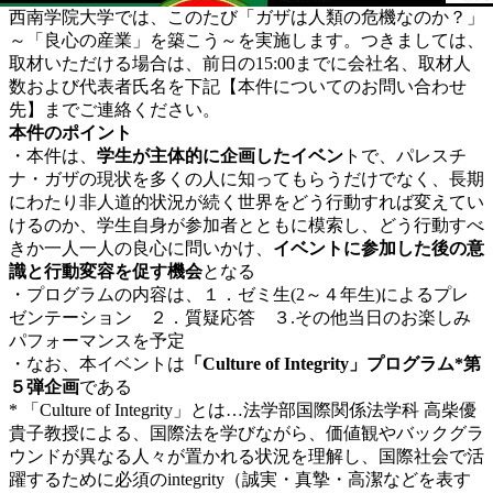
西南学院大学では、このたび「ガザは人類の危機なのか？」
～「良心の産業」を築こう～を実施します。つきましては、
取材いただける場合は、前日の15:00までに会社名、取材人
数および代表者氏名を下記【本件についてのお問い合わせ
先】までご連絡ください。
本件のポイント
・本件は、
学生が主体的に企画したイベン
トで、パレスチ
ナ・ガザの現状を多くの人に知ってもらうだけでなく、長期
にわたり非人道的状況が続く世界をどう行動すれば変えてい
けるのか、学生自身が参加者とともに模索し、どう行動すべ
きか一人一人の良心に問いかけ、
イベントに参加した後の意
識と行動変容を促す機会
となる
・プログラムの内容は、１．ゼミ生(2～４年生)によるプレ
ゼンテーション ２．質疑応答 ３.その他当日のお楽しみ
パフォーマンスを予定
・なお、本イベントは
「Culture of Integrity」プログラム*第
５弾企画
である
* 「Culture of Integrity」とは…法学部国際関係法学科 高柴優
貴子教授による、国際法を学びながら、価値観やバックグラ
ウンドが異なる人々が置かれる状況を理解し、国際社会で活
躍するために必須のintegrity（誠実・真摯・高潔などを表す