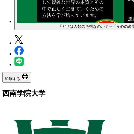
『ガザは人類の危機なのか？～「良心の産
print
印刷する
西南学院大学