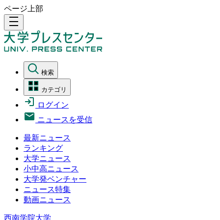
ページ上部
density_medium
検索
カテゴリ
ログイン
ニュースを受信
最新ニュース
ランキング
大学ニュース
小中高ニュース
大学発ベンチャー
ニュース特集
動画ニュース
西南学院大学