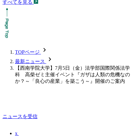
すべてを見る
chevron_forward
TOPページ
chevron_forward
最新ニュース
【西南学院大学】7月5日（金）法学部国際関係法学
科 高柴ゼミ主催イベント『ガザは人類の危機なの
か？～「良心の産業」を築こう～』開催のご案内
ニュースを受信
x