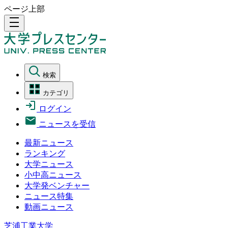
ページ上部
density_medium
検索
カテゴリ
ログイン
ニュースを受信
最新ニュース
ランキング
大学ニュース
小中高ニュース
大学発ベンチャー
ニュース特集
動画ニュース
芝浦工業大学