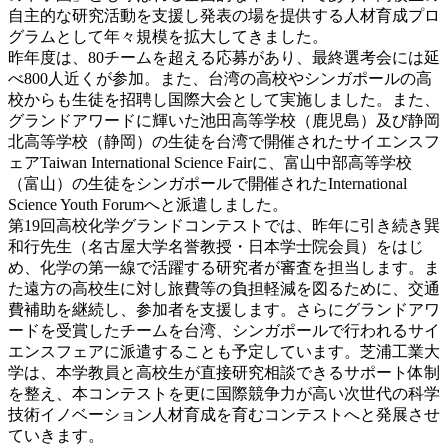
自主的な研究活動を支援し発表の場を提供する人材育成プロ
グラムとして年々規模を拡大してきました。
昨年度は、80チームを超える応募があり、最終選考会には延
べ800人近くが参加。また、台湾の高校やシンガポールの高
校からも生徒を招聘し国際大会として実施しました。また、
グランドアワードに輝いた池田高等学校（鹿児島）及び静岡
北高等学校（静岡）の生徒を台湾で開催されたサイエンスフ
ェアTaiwan International Science Fairに、富山中部高等学校
（富山）の生徒をシンガポールで開催されたInternational
Science Youth Forumへと派遣しました。
第19回高校化学グランドコンテストでは、昨年に引き続き巽
和行先生（名古屋大学名誉教授・日本学士院会員）をはじ
め、化学の第一線で活躍する研究者が審査を担当します。ま
た遠方の高校生に対し旅費等の負担軽減を図るために、交通
費補助を継続し、参加者を支援します。さらにグランドアワ
ードを受賞したチームを台湾、シンガポールで行われるサイ
エンスフェアに派遣することも予定しています。芝浦工業大
学は、本学教員と高校生が直接研究相談できるサポート体制
を整え、本コンテストを更に国際競争力が高い次世代の科学
技術イノベーション人材育成を育むコンテストへと発展させ
ていきます。