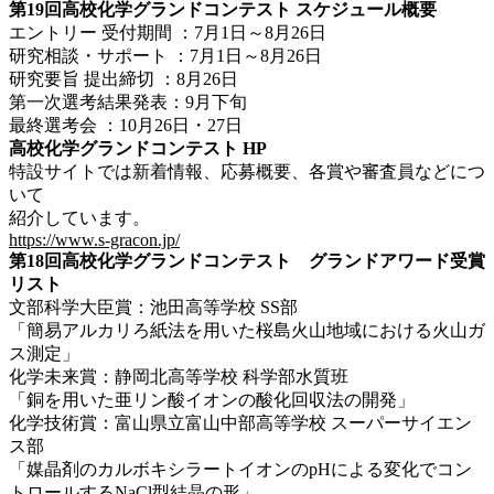
第19回高校化学グランドコンテスト スケジュール概要
エントリー 受付期間 ：7月1日～8月26日
研究相談・サポート ：7月1日～8月26日
研究要旨 提出締切 ：8月26日
第一次選考結果発表：9月下旬
最終選考会 ：10月26日・27日
高校化学グランドコンテスト HP
特設サイトでは新着情報、応募概要、各賞や審査員などにつ
いて
紹介しています。
https://www.s-gracon.jp/
第18回高校化学グランドコンテスト グランドアワード受賞
リスト
文部科学大臣賞：池田高等学校 SS部
「簡易アルカリろ紙法を用いた桜島火山地域における火山ガ
ス測定」
化学未来賞：静岡北高等学校 科学部水質班
「銅を用いた亜リン酸イオンの酸化回収法の開発」
化学技術賞：富山県立富山中部高等学校 スーパーサイエン
ス部
「媒晶剤のカルボキシラートイオンのpHによる変化でコン
トロールするNaCl型結晶の形」