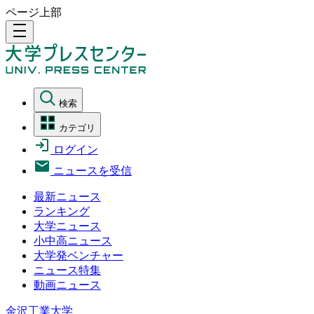
ページ上部
density_medium
検索
カテゴリ
ログイン
ニュースを受信
最新ニュース
ランキング
大学ニュース
小中高ニュース
大学発ベンチャー
ニュース特集
動画ニュース
金沢工業大学