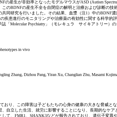
の産生が非効率となったモデルマウスがASD (Autism Spect
、このBDNFの産生不全を自閉症の解明と治療および診断の技
行いました。その結果、血漿（注1）中のBDNF濃度がASD (Aut
SDの疾患進行のモニタリングや治療薬の有効性に関する科学的
学系科学誌「Molecular Psychiatry」（モレキュラ サイキア
henotypes in vivo
Lingling Zhang, Dizhou Pang, Yiran Xu, Changlian Zhu, Masami Kojim
しており、この障害は子どもたちの心身の健康の大きな脅威と
習、自立した生活、就労に影響することになり、長期的なケア
して、FMR1、SHANK3などが報告されており、遺伝子変