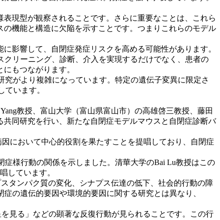
様表現型が観察されることです。さらに重要なことは、これら
スの機能と構造に欠陥を示すことです。つまりこれらのモデル
能に影響して、自閉症発症リスクを高める可能性があります。
スクリーニング、診断、介入を実現するだけでなく、患者の
とにもつながります。
、研究がより複雑になっています。特定の遺伝子変異に限定さ
しています。
g Yang教授、富山大学（富山県富山市）の高雄啓三教授、藤田
る共同研究を行い、新たな自閉症モデルマウスと自閉症診断バ
病因において中心的役割を果たすことを提唱しており、自閉症
自閉症様行動の関係を示しました。清華大学のBai Lu教授はこの
提唱しています。
ナプスタンパク質の変化、シナプス伝達の低下、社会的行動の障
閉症の遺伝的要因や環境的要因に関する研究とは異なり、
る「星を見る」などの顕著な反復行動が見られることです。この行