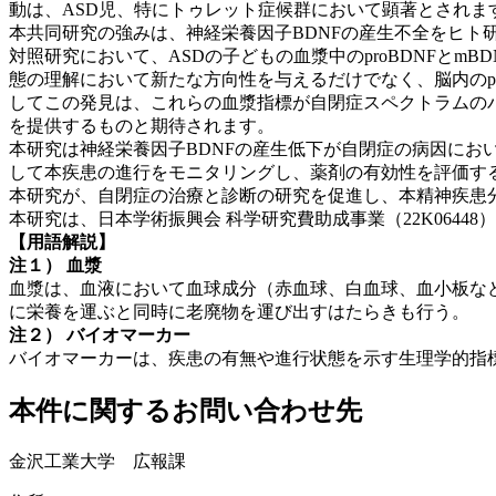
動は、ASD児、特にトゥレット症候群において顕著とされます
本共同研究の強みは、神経栄養因子BDNFの産生不全をヒト研
対照研究において、ASDの子どもの血漿中のproBDNFとm
態の理解において新たな方向性を与えるだけでなく、脳内のpr
してこの発見は、これらの血漿指標が自閉症スペクトラムの
を提供するものと期待されます。
本研究は神経栄養因子BDNFの産生低下が自閉症の病因にお
して本疾患の進行をモニタリングし、薬剤の有効性を評価す
本研究が、自閉症の治療と診断の研究を促進し、本精神疾患
本研究は、日本学術振興会 科学研究費助成事業（22K06448
【用語解説】
注１）
血漿
血漿は、血液において血球成分（赤血球、白血球、血小板な
に栄養を運ぶと同時に老廃物を運び出すはたらきも行う。
注２）
バイオマーカー
バイオマーカーは、疾患の有無や進行状態を示す生理学的指
本件に関するお問い合わせ先
金沢工業大学 広報課