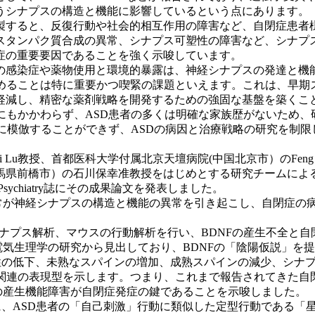
うシナプスの構造と機能に影響しているという点にあります。
製すると、反復行動や社会的相互作用の障害など、自閉症患者
スタンパク質合成の異常、シナプス可塑性の障害など、シナプ
症の重要要因であることを強く示唆しています。
の感染症や薬物使用と環境的暴露は、神経シナプスの発達と機
深めることは特に重要かつ喫緊の課題といえます。これは、早期
軽減し、精密な薬剤戦略を開発するための強固な基盤を築くこ
にもかかわらず、ASD患者の多くは明確な家族歴がないため
全に模倣することができず、ASDの病因と治療戦略の研究を制限
 Lu教授、首都医科大学付属北京天壇病院(中国北京市）のFen
馬県前橋市）の石川保幸准教授をはじめとする研究チームによ
sychiatry誌にその成果論文を発表しました。
異常が神経シナプスの構造と機能の異常を引き起こし、自閉症の
）のシナプス解析、マウスの行動解析を行い、BDNFの産生不全と
電気生理学の研究から見出しており、BDNFの「陰陽仮説」を
の複雑性の低下、未熟なスパインの増加、成熟スパインの減少、シ
D関連の表現型を示します。つまり、これまで報告されてきた自
の産生機能障害が自閉症発症の鍵であることを示唆しました。
は、特に、ASD患者の「自己刺激」行動に類似した定型行動であ