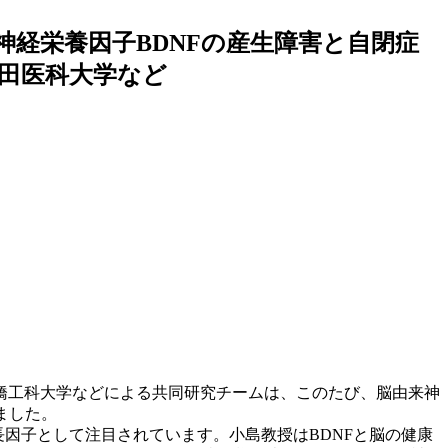
経栄養因子BDNFの産生障害と自閉症
田医科大学など
橋工科大学などによる共同研究チームは、このたび、脳由来神
唱しました。
成長因子として注目されています。小島教授は
BDNFと脳の健康