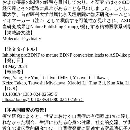
および疾患の関係の解明を目指しており
、本研究ではそのBDNF
経伝達とその構造に異常があることを見出しました。しかし
華大学、首都医科大学付属北京天壇病院の臨床研究チームとの共同研究を
イオマーカー（注2）として機能する可能性が見出され、A
当研究成果はNature Publishing Groupが発行する精神医
【掲載論文誌】
Molecular Psychiatry
【論文タイトル】
Inhibiting proBDNF to mature BDNF conversion leads to ASD-like p
【発行日】
18 May 2024
【執筆者】
Feng Yang, He You, Toshiyuki Mizui, Yasuyuki Ishikawa,
Keizo Takao, Tsuyoshi Miyakawa, Xiaofei Li, Ting Bai, Kun Xia, 
【DOI】
10.1038/s41380-024-02595-5
https://doi.org/10.1038/s41380-024-02595-5
【本共同研究の背景】
疫学研究によると、世界における自閉症の有病率は1％に達
れなかった場合、生涯にわたる心身の健康、社会的交流、学
近年の遺伝学的研究では、自閉症発症に関連する変異遺伝子と