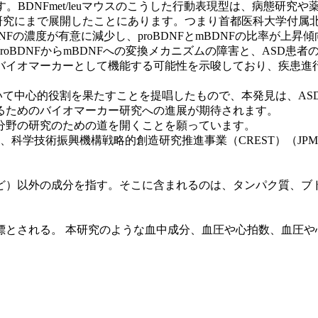
。BDNFmet/leuマウスのこうした行動表現型は、病態研究
究にまで展開したことにあります。つまり首都医科大学付属北京天
BDNFの濃度が有意に減少し、proBDNFとmBDNFの比率が
oBDNFからmBDNFへの変換メカニズムの障害と、ASD患
バイオマーカーとして機能する可能性を示唆しており、疾患進
いて中心的役割を果たすことを提唱したもので、本発見は、A
るためのバイオマーカー研究への進展が期待されます。
分野の研究のための道を開くことを願っています。
）、科学技術振興機構戦略的創造研究推進事業（CREST）（JPM
ど）以外の成分を指す。そこに含まれるのは、タンパク質、ブ
標とされる。 本研究のような血中成分、血圧や心拍数、血圧や