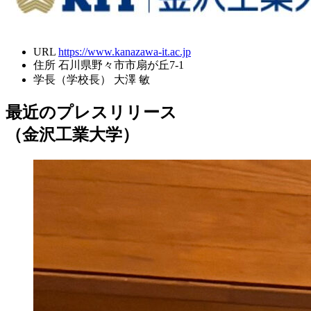
URL
https://www.kanazawa-it.ac.jp
住所
石川県野々市市扇が丘7-1
学長（学校長）
大澤 敏
最近のプレスリリース
（金沢工業大学）