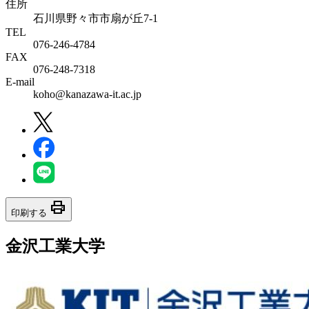
住所
石川県野々市市扇が丘7-1
TEL
076-246-4784
FAX
076-248-7318
E-mail
koho@kanazawa-it.ac.jp
print
印刷する
金沢工業大学