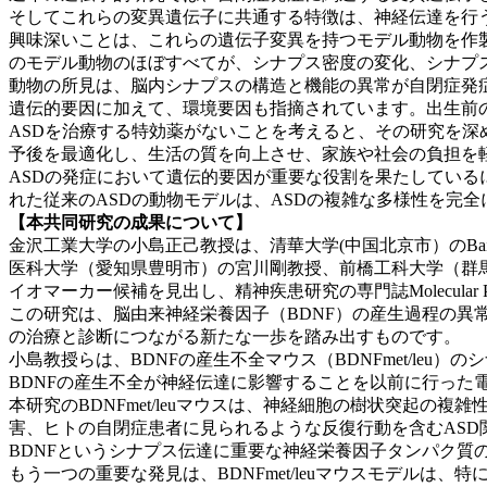
そしてこれらの変異遺伝子に共通する特徴は、神経伝達を行
興味深いことは、これらの遺伝子変異を持つモデル動物を作
のモデル動物のほぼすべてが、シナプス密度の変化、シナプ
動物の所見は、脳内シナプスの構造と機能の異常が自閉症発
遺伝的要因に加えて、環境要因も指摘されています。出生前
ASDを治療する特効薬がないことを考えると、その研究を
予後を最適化し、生活の質を向上させ、家族や社会の負担を
ASDの発症において遺伝的要因が重要な役割を果たしている
れた従来のASDの動物モデルは、ASDの複雑な多様性を完
【本共同研究の成果について】
金沢工業大学の小島正己教授は、清華大学(中国北京市）のBai
医科大学（愛知県豊明市）の宮川剛教授、前橋工科大学（群
イオマーカー候補を見出し、精神疾患研究の専門誌Molecular P
この研究は、脳由来神経栄養因子（BDNF）の産生過程の
の治療と診断につながる新たな一歩を踏み出すものです。
小島教授らは、BDNFの産生不全マウス（BDNFmet/leu
BDNFの産生不全が神経伝達に影響することを以前に行った
本研究のBDNFmet/leuマウスは、神経細胞の樹状突起
害、ヒトの自閉症患者に見られるような反復行動を含むAS
BDNFというシナプス伝達に重要な神経栄養因子タンパク質
もう一つの重要な発見は、BDNFmet/leuマウスモデル