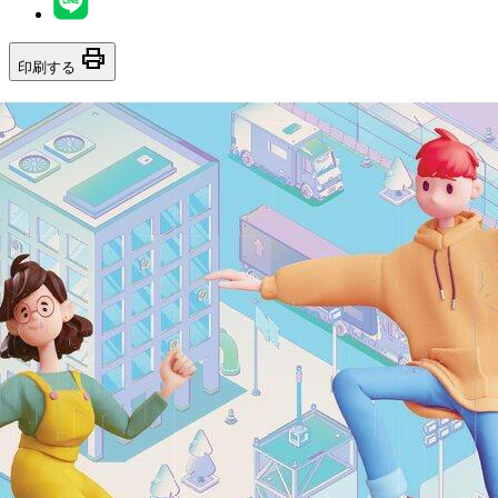
print
印刷する