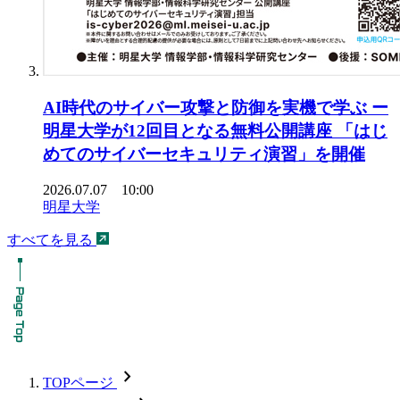
AI時代のサイバー攻撃と防御を実機で学ぶ ー
明星大学が12回目となる無料公開講座 「はじ
めてのサイバーセキュリティ演習」を開催
2026.07.07 10:00
明星大学
すべてを見る
chevron_forward
TOPページ