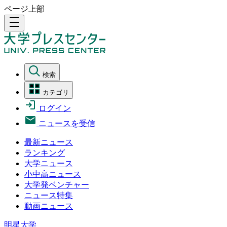
ページ上部
density_medium
検索
カテゴリ
ログイン
ニュースを受信
最新ニュース
ランキング
大学ニュース
小中高ニュース
大学発ベンチャー
ニュース特集
動画ニュース
明星大学