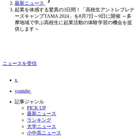
chevron_forward
最新ニュース
起業を体感する驚異の3日間！「高校生アントレプレナ
ーズキャンプTAMA 2024」を8月7日～9日に開催 ～多
摩地域で学ぶ高校生に起業活動の体験学習の機会を提
供します～
ニュースを受信
x
youtube
記事ジャンル
PICK UP
最新ニュース
ランキング
大学ニュース
小中高ニュース