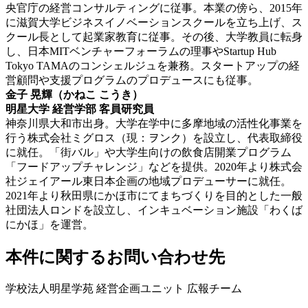
央官庁の経営コンサルティングに従事。本業の傍ら、2015年
に滋賀大学ビジネスイノベーションスクールを立ち上げ、ス
クール長として起業家教育に従事。その後、大学教員に転身
し、日本MITベンチャーフォーラムの理事やStartup Hub
Tokyo TAMAのコンシェルジュを兼務。スタートアップの経
営顧問や支援プログラムのプロデュースにも従事。
金子 晃輝（かねこ こうき）
明星大学 経営学部 客員研究員
神奈川県大和市出身。大学在学中に多摩地域の活性化事業を
行う株式会社ミグロス（現：ヲンク）を設立し、代表取締役
に就任。「街バル」や大学生向けの飲食店開業プログラム
「フードアップチャレンジ」などを提供。2020年より株式会
社ジェイアール東日本企画の地域プロデューサーに就任。
2021年より秋田県にかほ市にてまちづくりを目的とした一般
社団法人ロンドを設立し、インキュベーション施設「わくば
にかほ」を運営。
本件に関するお問い合わせ先
学校法人明星学苑 経営企画ユニット 広報チーム