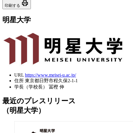
print
印刷する
明星大学
URL
https://www.meisei-u.ac.jp/
住所
東京都日野市程久保2-1-1
学長（学校長）
冨樫 伸
最近のプレスリリース
（明星大学）