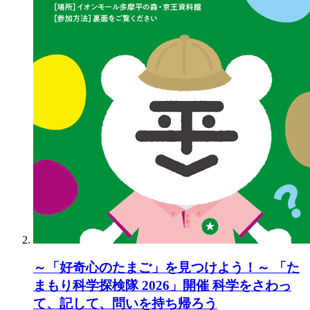
～「好奇心のたまご」を見つけよう！～ 「た
まもり科学探検隊 2026」開催 科学をさわっ
て、記して、問いを持ち帰ろう