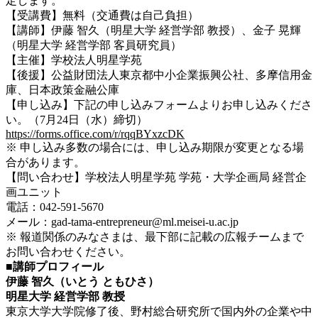
定します。
【受講費】無料（交通費は自己負担）
【講師】伊藤 智久（明星大学 経営学部 教授）、金子 晃輝
（明星大学 経営学部 客員研究員）
【主催】学校法人明星学苑
【後援】公益財団法人東京都中小企業振興公社、多摩信用金
庫、日本政策金融公庫
【申し込み】下記の申し込みフォームよりお申し込みくださ
い。（7月24日（水）締切）
https://forms.office.com/r/rqqBYxzcDK
※ 申し込み多数の場合には、申し込み期限が変更となる場
合があります。
【問い合わせ】学校法人明星学苑 学苑・大学企画局 経営企
画ユニット
電話：042-591-5670
メール：gad-tama-entrepreneur@ml.meisei-u.ac.jp
※ 報道関係のみなさまは、最下部に記載の広報チームまで
お問い合わせください。
■講師プロフィール
伊藤 智久（いとう ともひさ）
明星大学 経営学部 教授
東京大学大学院修了後、野村総合研究所で国内外の企業や中