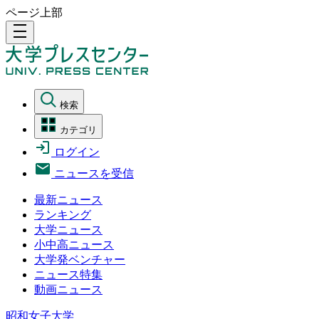
ページ上部
density_medium
検索
カテゴリ
ログイン
ニュースを受信
最新ニュース
ランキング
大学ニュース
小中高ニュース
大学発ベンチャー
ニュース特集
動画ニュース
昭和女子大学