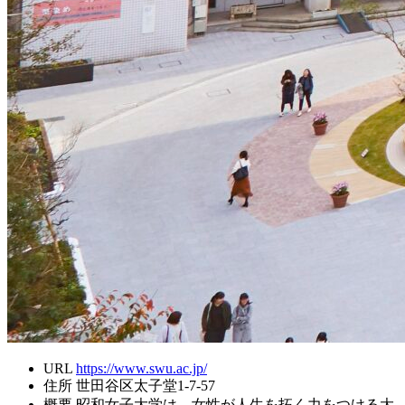
URL
https://www.swu.ac.jp/
住所
世田谷区太子堂1-7-57
概要
昭和女子大学は、女性が人生を拓く力をつける大