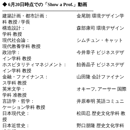
◆ 6月20日時点での「Show a Prof.」動画
————————————————-
———-
建築計画・都市計画：
金尾朗 環境デザイン学
科 教授 / 学長
構造設計：
森部康司 環境デザイン
学科 教授
現代社会論：
シムチュン・キャット
現代教養学科 教授
政治学：
今井章子 ビジネスデザ
イン学科 教授
ホスピタリティマネジメント：
飴善晶子 ビジネスデザ
イン学科 教授
金融・ファイナンス：
山田隆 会計ファイナン
ス学科 教授
英米文学：
オキーフ, アーサー 国際
学科 准教授
言語学・哲学：
井原奉明 英語コミュニ
ケーション学科 教授
日本現代史：
松田忍 歴史文化学科 教
授
日本近世史：
野口朋隆 歴史文化学科