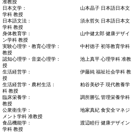
准教授
日本文学：
山本晶子 日本語日本文
学科 教授
日本語文法：
須永哲矢 日本語日本文
学科 教授
身体教育学：
山中健太郎 健康デザイ
ン学科 教授
実験心理学・教育心理学：
中村徳子 初等教育学科
教授
認知心理学・音楽心理学：
池上真平 心理学科 准教
授
生活経営学：
伊藤純 福祉社会学科 教
授
生活経営学・農村生活：
粕谷美砂子 現代教養学
科 教授
臨床栄養学：
調所勝弘 管理栄養学科
教授
公衆衛生学：
地家真紀 食安全マネジ
メント学科 准教授
食品機能学：
渡辺睦行 健康デザイン
学科 教授