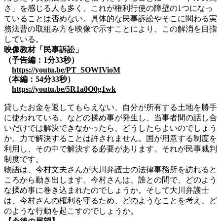
さ」を感じる人も多く、これが権利行使の障壁の1つになっ
ていることは否めない。具体的な民事訴訟やそこに関わる実
務法曹の取組み方を映像で示すことにより、この解消を目指
している。
映像教材「民事訴訟」
（予告編：
1分33秒）
https://youtu.be/PT_SOWIVioM
（本編：54分33秒）
https://youtu.be/5R1a0O0g1wk
貸したお金を返してもらえない、自分が所有する土地を勝手
に使われている、などの揉め事が発生し、当事者間の話し合
いだけでは解決できなかったら、どうしたらよいのでしょう
か。力で解決することは許されません。国が用意する制度を
利用し、その中で解決する必要があります。それが民事裁判
制度です。
物語は、今村文夫さんが大川弁護士の法律事務所を訪れると
ころから動き出します。今村さんは、誰との間で、どのよう
な揉め事に巻き込まれたのでしょうか。そして大川弁護士
は、今村さんの権利を守るため、どのようなことを考え、ど
のような行動を起こすのでしょうか。