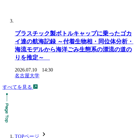
プラスチック製ボトルキャップに乗ったゴカ
イ達の航海記録 ～付着生物相・同位体分析・
海流モデルから海洋ごみ生態系の漂流の道の
りを推定～
2026.07.10 14:30
名古屋大学
すべてを見る
chevron_forward
TOPページ