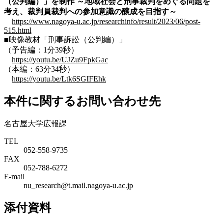
（公判編）」を制作 ～地域社会と刑事裁判をめぐる問題を
考え、裁判員裁判への参加意識の醸成を目指す～
https://www.nagoya-u.ac.jp/researchinfo/result/2023/06/post-
515.html
■映像教材「刑事訴訟（公判編）」
（予告編：1分39秒）
https://youtu.be/UJZu9FpkGac
（本編：
63分34秒）
https://youtu.be/Ltk6SGIFEhk
本件に関するお問い合わせ先
名古屋大学広報課
TEL
052-558-9735
FAX
052-788-6272
E-mail
nu_research@t.mail.nagoya-u.ac.jp
添付資料