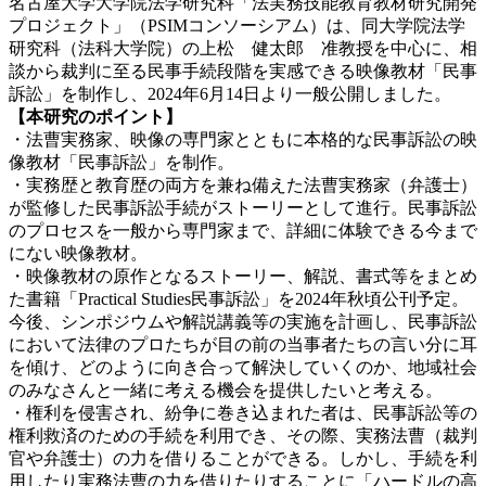
名古屋大学大学院法学研究科「法実務技能教育教材研究開発
プロジェクト」（PSIMコンソーシアム）は、同大学院法学
研究科（法科大学院）の上松 健太郎 准教授を中心に、相
談から裁判に至る民事手続段階を実感できる映像教材「民事
訴訟」を制作し、2024年6月14日より一般公開しました。
【本研究のポイント】
・法曹実務家、映像の専門家とともに本格的な民事訴訟の映
像教材「民事訴訟」を制作。
・実務歴と教育歴の両方を兼ね備えた法曹実務家（弁護士）
が監修した民事訴訟手続がストーリーとして進行。民事訴訟
のプロセスを一般から専門家まで、詳細に体験できる今まで
にない映像教材。
・映像教材の原作となるストーリー、解説、書式等をまとめ
た書籍「Practical Studies民事訴訟」を2024年秋頃公刊予定。
今後、シンポジウムや解説講義等の実施を計画し、民事訴訟
において法律のプロたちが目の前の当事者たちの言い分に耳
を傾け、どのように向き合って解決していくのか、地域社会
のみなさんと一緒に考える機会を提供したいと考える。
・権利を侵害され、紛争に巻き込まれた者は、民事訴訟等の
権利救済のための手続を利用でき、その際、実務法曹（裁判
官や弁護士）の力を借りることができる。しかし、手続を利
用したり実務法曹の力を借りたりすることに「ハードルの高