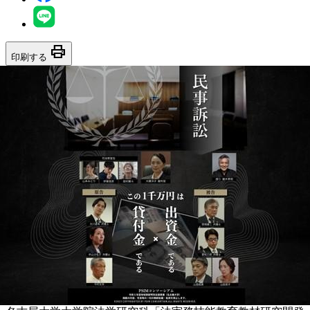
print
印刷する