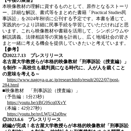
【今後の展望】
本映像教材の理解に資するものとして、原作となるストーリ
ー、詳細な解説、書式等をまとめた書籍「Practical Studies民
事訴訟」を2024年秋頃に公刊する予定です。本書を通じて、
実践的かつより詳細に民事手続を学習していただければと思
います。これら映像教材や書籍を活用して、シンポジウムや
解説講義、法律相談等の実施を計画し、広く地域社会の皆さ
まと一緒に考える機会を提供していきたいと考えています。
【参考】
◎2022.7.13 プレスリリース
名古屋大学教授らが本格的映像教材「刑事訴訟（捜査編）」
を制作 ～高校生も裁判員になる時代に、人が人を裁くこと
の意味を考える～
https://www.nagoya-u.ac.jp/researchinfo/result/2022/07/post-
284.html
■映像教材 「刑事訴訟（捜査編）」
（予告編：1分23秒）
https://youtu.be/zBG9Scq0XvY
（
本編：42分27秒）
https://youtu.be/nvLWU42a0bw
◎2023.6.6 プレスリリース
続編が完成！名古屋大学教授らが本格的映像教材「刑事訴訟