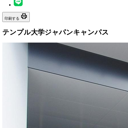
print
印刷する
テンプル大学ジャパンキャンパス