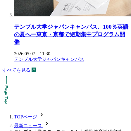
テンプル大学ジャパンキャンパス、100％英語
の夏へー東京・京都で短期集中プログラム開
催
2026.05.07 11:30
テンプル大学ジャパンキャンパス
すべてを見る
chevron_forward
TOPページ
chevron_forward
最新ニュース