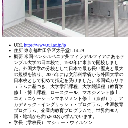
URL
https://www.tuj.ac.jp/jp
住所
東京都世田谷区太子堂1-14-29
概要
米国ペンシルベニア州フィラデルフィアにあるテ
ンプル大学の日本校で、1982年に東京で開校しまし
た。外国大学の分校として日本で最も長い歴史と最大
の規模を誇り、2005年には文部科学省から外国大学の
日本校として初めて指定を受けました。米国式カリキ
ュラムに基づき、大学学部課程、大学院課程（教育学
修士・博士課程、ロースクール、マネジメント修士、
コミュニケーションマネジメント修士（京都））、ア
カデミック・イングリッシュ・プログラム、生涯教育
プログラム、企業内教育プログラムで、世界約90カ
国・地域から約5,800名が学んでいます。
学長（学校長）
マシュー・ウィルソン