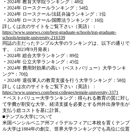
・
2024年 教育大学院ランキング：48位
・
2024年 ロースクールランキング：54位
・
2024年 ロースクール/法廷弁論ランキング：1位
・
2024年 ロースクール/国際法ランキング：16位
詳しくは次のサイトをご覧下さい（英語）：
https://www.usnews.com/best-graduate-schools/top-graduate-
schools/temple-university-216339
同誌の主だったテンプル大学のランキングは、以下の通りで
す。（2023年9月発表）
・
2024年 総合大学ランキング：89位
・
2024年 公立大学ランキング：45位
・
2024年 費用対効果の高い（ベストバリュー）大学ランキ
ング*：70位
・
2024年 退役軍人の教育支援を行う大学ランキング：58位
詳しくは次のサイトをご覧下さい（英語）：
https://www.usnews.com/best-colleges/temple-university-3371
＊ベストバリュー大学ランキング：得られる教育の質に対し
て学費が割安な大学。経済支援を必要とする州外出身学生が
支払う総コストを基に計算。
■テンプル大学について
米国ペンシルベニア州フィラデルフィアに本校を置くテンプ
ル大学は1884年の創立、世界大学ランキングでも高位に位置