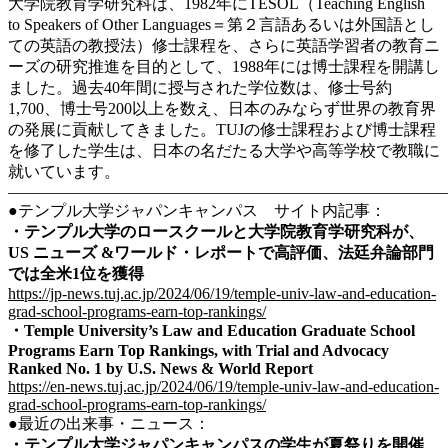
大学院教育学研究科は、1982年にTESOL（Teaching English
to Speakers of Other Languages＝第２言語あるいは外国語とし
ての英語の教授法）修士課程を、さらに英語学習者の教育ニ
ーズの研究推進を目的として、1988年には博士課程を開講し
ました。過去40年間に授与された学位数は、修士号約
1,700、博士号200以上を数え、日本のみならず世界の教育界
の発展に貢献してきました。TUJの修士課程および博士課程
を修了した学生は、日本の名だたる大学や高等学校で教職に
就いています。
———————————————————————————
●テンプル大学ジャパンキャンパス サイト内記事：
・テンプル大学のロースクールと大学院教育学研究科が、
US ニューズ &ワールド・レポートで高評価、法廷弁論部門
では全米1位を獲得
https://jp-news.tuj.ac.jp/2024/06/19/temple-univ-law-and-education-
grad-school-programs-earn-top-rankings/
・
Temple University’s Law and Education Graduate School
Programs Earn Top Rankings, with Trial and Advocacy
Ranked No. 1 by U.S. News & World Report
https://en-news.tuj.ac.jp/2024/06/19/temple-univ-law-and-education-
grad-school-programs-earn-top-rankings/
●最近の出来事・ニュース：
・
テンプル大学ジャパンキャンパスの学生が夏祭りを開催