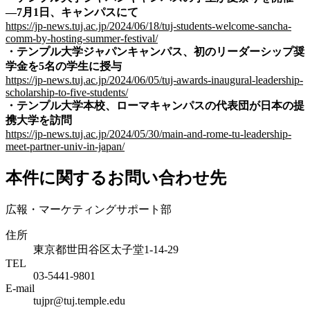
―7月1日、キャンパスにて
https://jp-news.tuj.ac.jp/2024/06/18/tuj-students-welcome-sancha-
comm-by-hosting-summer-festival/
・
テンプル大学ジャパンキャンパス、初のリーダーシップ奨
学金を5名の学生に授与
https://jp-news.tuj.ac.jp/2024/06/05/tuj-awards-inaugural-leadership-
scholarship-to-five-students/
・
テンプル大学本校、ローマキャンパスの代表団が日本の提
携大学を訪問
https://jp-news.tuj.ac.jp/2024/05/30/main-and-rome-tu-leadership-
meet-partner-univ-in-japan/
本件に関するお問い合わせ先
広報・マーケティングサポート部
住所
東京都世田谷区太子堂1-14-29
TEL
03-5441-9801
E-mail
tujpr@tuj.temple.edu