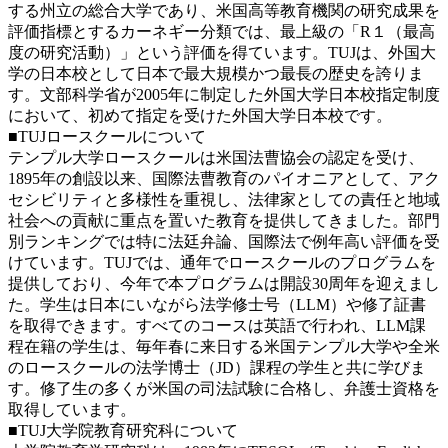
する州立の総合大学であり、米国高等教育機関の研究成果を
評価指標とするカーネギー分類では、最上級の「R１（最高
度の研究活動）」という評価を得ています。TUJは、外国大
学の日本校として日本で最大規模かつ最長の歴史を誇りま
す。文部科学省が2005年に制定した外国大学日本校指定制度
において、初めて指定を受けた外国大学日本校です。
■TUJロースクールについて
テンプル大学ロースクールは米国法曹協会の認定を受け、
1895年の創設以来、国際法曹教育のパイオニアとして、アク
セシビリティと多様性を重視し、法律家としての責任と地域
社会への貢献に重点を置いた教育を提供してきました。部門
別ランキングでは特に法廷弁論、国際法で例年高い評価を受
けています。TUJでは、通年でロースクールのプログラムを
提供しており、今年で本プログラムは開設30周年を迎えまし
た。学生は日本にいながら法学修士号（LLM）や修了証書
を取得できます。すべてのコースは英語で行われ、LLM課
程在籍の学生は、毎年春に来日する米国テンプル大学や全米
のロースクールの法学博士（JD）課程の学生と共に学びま
す。修了生の多くが米国の司法試験に合格し、弁護士資格を
取得しています。
■TUJ大学院教育研究科について