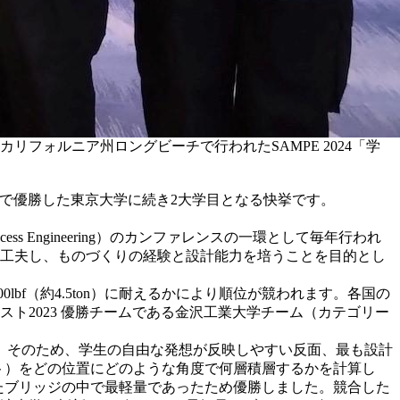
リフォルニア州ロングビーチで行われたSAMPE 2024「学
eam部門）で優勝した東京大学に続き2大学目となる快挙です。
 Process Engineering）のカンファレンスの一環として毎年行われ
を工夫し、ものづくりの経験と設計能力を培うことを目的とし
bf（約4.5ton）に耐えるかにより順位が競われます。各国の
ンテスト2023 優勝チームである金沢工業大学チーム（カテゴリー
自由。そのため、学生の自由な発想が反映しやすい反面、最も設計
ート）をどの位置にどのような角度で何層積層するかを計算し
重を超えたブリッジの中で最軽量であったため優勝しました。競合した