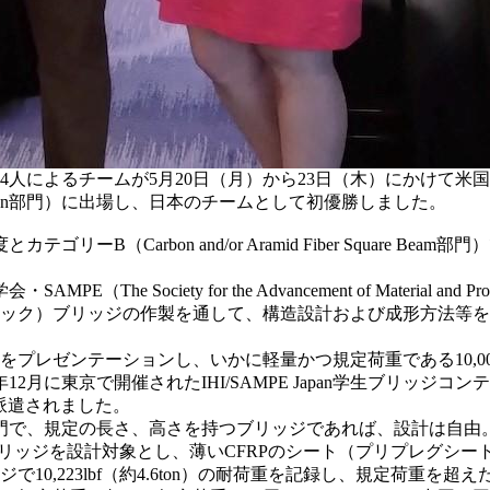
人によるチームが5月20日（月）から23日（木）にかけて米国カ
sign部門）に出場し、日本のチームとして初優勝しました。
（Carbon and/or Aramid Fiber Square B
ociety for the Advancement of Material and
チック）ブリッジの作製を通して、構造設計および成形方法等
プレゼンテーションし、いかに軽量かつ規定荷重である10,000l
2月に東京で開催されたIHI/SAMPE Japan学生ブリッジコ
派遣されました。
ign部門で、規定の長さ、高さを持つブリッジであれば、設計は
リッジを設計対象とし、薄いCFRPのシート（プリプレグシ
ジで10,223lbf（約4.6ton）の耐荷重を記録し、規定荷