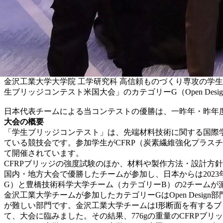
金沢工業大学大学院 工学研究科 高信頼ものづくり専攻の学生4
生ブリッジコンテスト米国大会」のカテゴリーG（Open De
日本代表チームによる当コンテストの優勝は、一昨年・昨年度とカテゴリーB
大会の概要
「学生ブリッジコンテスト」は、先端材料技術に関する国際学会・SAMPE（The S
ている競技会です。参加学生がCFRP（炭素繊維強化プラス
て開催されています。
CFRPブリッジの強度試験のほか、材料や製作方法・設計方針を
国内・地方大会で優勝したチームが参加し、日本からは2023年1
G）と豊橋技術科学大学チーム（カテゴリーB）の2チームが
金沢工業大学チームが参加したカテゴリーGはOpen Des
が難しい部門です。金沢工業大学チームはI形断面を有するブ
て、大会に臨みました。その結果、776gの重量のCFRPブリッ