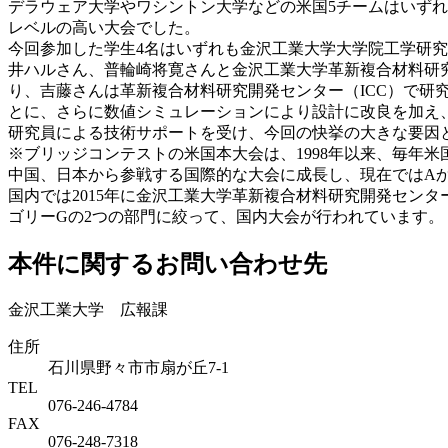
デラウェア大学やワシントン大学などの米国5チームはいず
レベルの高い大会でした。
今回参加した学生4名はいずれも金沢工業大学大学院工学研
井ハルさん、普輪崎将寛さんと金沢工業大学革新複合材料研
り、吉藤さんは革新複合材料研究開発センター（ICC）で研究
とに、さらに数値シミュレーションにより設計に改良を加え、
研究員による技術サポートを受け、今回の快挙の大きな要因
※ブリッジコンテストの米国本大会は、1998年以来、毎年米国で
中国、日本から参戦する国際的な大会に成長し、現在ではA
国内では2015年に金沢工業大学革新複合材料研究開発セン
ゴリーGの2つの部門に絞って、国内大会が行われています。
本件に関するお問い合わせ先
金沢工業大学 広報課
住所
石川県野々市市扇が丘7-1
TEL
076-246-4784
FAX
076-248-7318