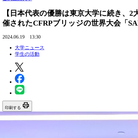
【日本代表の優勝は東京大学に続き、2
催されたCFRPブリッジの世界大会「S
2024.06.19 13:30
大学ニュース
学生の活動
print
印刷する