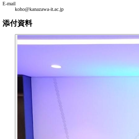
E-mail
koho@kanazawa-it.ac.jp
添付資料