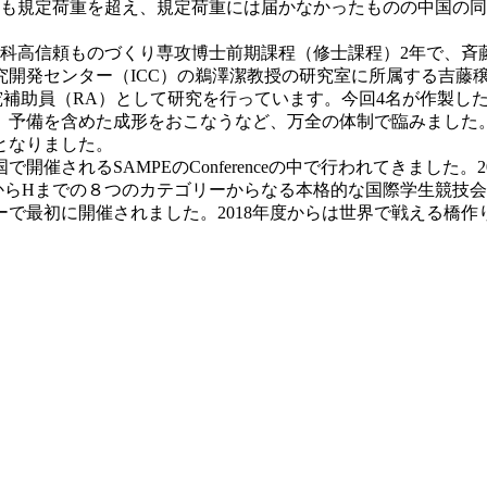
れも規定荷重を超え、規定荷重には届かなかったものの中国の
究科高信頼ものづくり専攻博士前期課程（修士課程）2年で、斉
究開発センター（ICC）の鵜澤潔教授の研究室に所属する吉藤
補助員（RA）として研究を行っています。今回4名が作製した
予備を含めた成形をおこなうなど、万全の体制で臨みました。国
となりました。
開催されるSAMPEのConferenceの中で行われてきまし
からHまでの８つのカテゴリーからなる本格的な国際学生競技
ターで最初に開催されました。2018年度からは世界で戦える橋