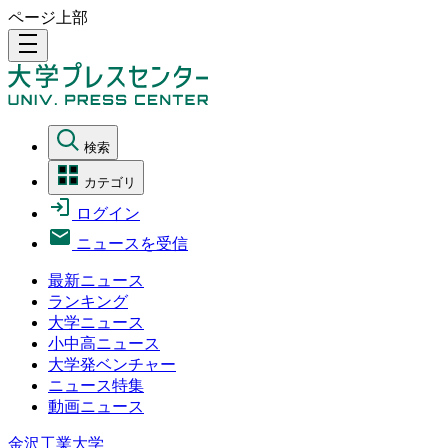
ページ上部
density_medium
検索
カテゴリ
ログイン
ニュースを受信
最新ニュース
ランキング
大学ニュース
小中高ニュース
大学発ベンチャー
ニュース特集
動画ニュース
金沢工業大学