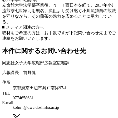
立命館大学法学部卒業後、ＮＴＴ西日本を経て、2017年小川
流煎茶七世家元を襲名。流祖より受け継ぐ小川流独自の煎法
を守りながら、その煎茶の魅力を広めることに尽力してい
る。
■ メディア関連の⽅へ
取材をご希望の⽅は、お⼿数ですが下記問い合わせ先までご
連絡をお願いいたします。
本件に関するお問い合わせ先
同志社女子大学広報部広報室広報課
広報課長 前野健
住所
京都府京田辺市興戸南鉾97-1
TEL
0774658631
E-mail
koho-t@dwc.doshisha.ac.jp