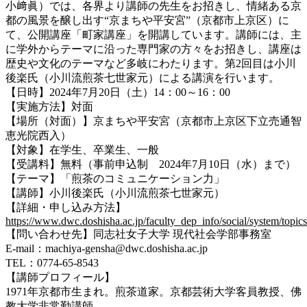
小﨑眞）では、各界より講師の先生をお招きし、情緒ある京
都の風景を醸し出す“京まちや平安宮”（京都市上京区）に
て、公開講座「町家講座」を開講しています。講師には、主
に学外からテーマに沿った専門家の方々をお招きし、講座は
歴史や文化のテーマなど多岐にわたります。第2回目は小川
後楽氏（小川流煎茶七世家元）による講演を行います。
【日時】2024年7月20日（土）14：00～16：00
【実施方法】対面
【場所（対面）】京まちや平安宮（京都市上京区下立売通智
恵光院西入）
【対象】在学生、卒業生、一般
【受講料】無料（事前申込制 2024年7月10日（水）まで）
【テーマ】「煎茶のコミュニケーション力」
【講師】小川後楽氏（小川流煎茶七世家元）
【詳細・申し込み方法】
https://www.dwc.doshisha.ac.jp/faculty_dep_info/social/system/topic
【問い合わせ先】同志社女子大学 現代社会学部事務室
E-mail：machiya-gensha@dwc.doshisha.ac.jp
TEL：0774-65-8543
【講師プロフィール】
1971年京都市生まれ。煎茶道家。京都芸術大学客員教授、佛
教大学非常勤講師。