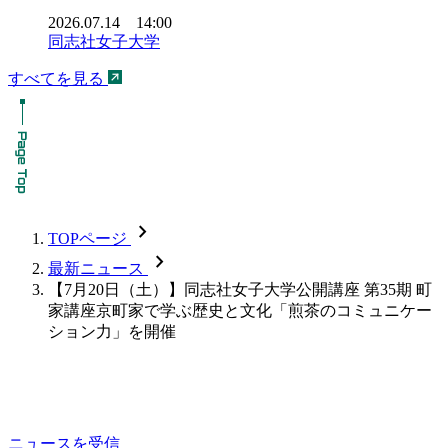
2026.07.14 14:00
同志社女子大学
すべてを見る
chevron_forward
TOPページ
chevron_forward
最新ニュース
【7月20日（土）】同志社女子大学公開講座 第35期 町
家講座京町家で学ぶ歴史と文化「煎茶のコミュニケー
ション力」を開催
ニュースを受信