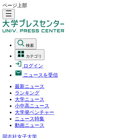
ページ上部
density_medium
検索
カテゴリ
ログイン
ニュースを受信
最新ニュース
ランキング
大学ニュース
小中高ニュース
大学発ベンチャー
ニュース特集
動画ニュース
同志社女子大学