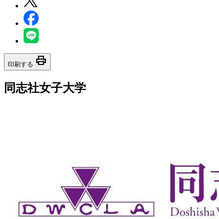
print
印刷する
同志社女子大学