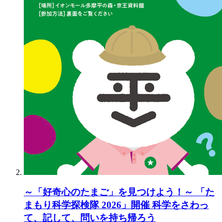
～「好奇心のたまご」を見つけよう！～ 「た
まもり科学探検隊 2026」開催 科学をさわっ
て、記して、問いを持ち帰ろう