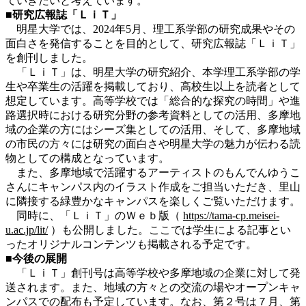
ていきたいと考えています。
■
研究
広報誌「ＬｉＴ」
明星大学では、2024年5月、理工系学部の研究成果やその
面白さを発信することを目的として、研究広報誌「ＬｉＴ」
を創刊しました。
「ＬｉＴ」は、明星大学の研究紹介、本学理工系学部の学
生や卒業生の活躍を掲載しており、高校生以上を読者として
想定しています。高等学校では「総合的な探究の時間」や進
路選択時における研究分野の参考資料としての活用、多摩地
域の企業の方にはシーズ集としての活用、そして、多摩地域
の市民の方々には研究の面白さや明星大学の魅力が伝わる読
物としての構成となっています。
また、多摩地域で活躍するアーティストのもんでんゆうこ
さんにキャンパス内のイラスト作成をご担当いただき、里山
に隣接する緑豊かなキャンパスを楽しくご覧いただけます。
同時に、「ＬｉＴ」のＷｅｂ版（
https://tama-cp.meisei-
u.ac.jp/lit/
）も公開しました。ここでは学生による記事とい
ったオリジナルコンテンツも掲載される予定です。
■
今後の展開
「ＬｉＴ」創刊号は高等学校や多摩地域の企業に対して発
送されます。また、地域の方々との交流の場やオープンキャ
ンパスでの配布も予定しています。なお、第２号は７月、第