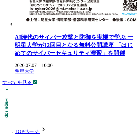
AI時代のサイバー攻撃と防御を実機で学ぶ ー
明星大学が12回目となる無料公開講座 「はじ
めてのサイバーセキュリティ演習」を開催
2026.07.07 10:00
明星大学
すべてを見る
chevron_forward
TOPページ