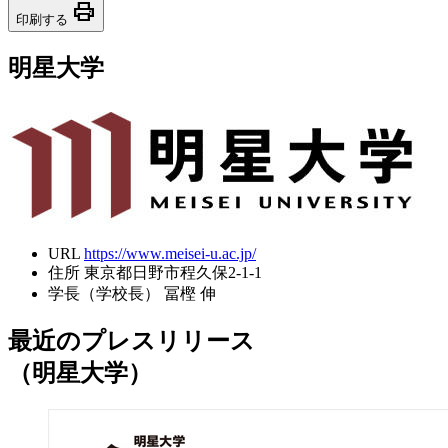
print
印刷する
明星大学
URL
https://www.meisei-u.ac.jp/
住所
東京都日野市程久保2-1-1
学長（学校長）
冨樫 伸
最近のプレスリリース
（明星大学）