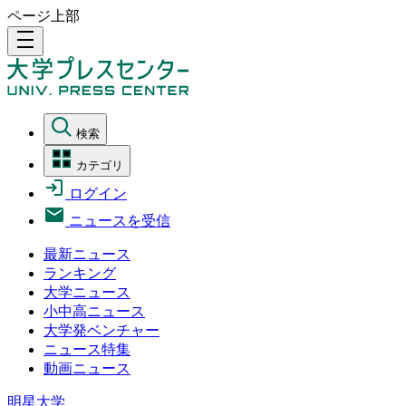
ページ上部
density_medium
検索
カテゴリ
ログイン
ニュースを受信
最新ニュース
ランキング
大学ニュース
小中高ニュース
大学発ベンチャー
ニュース特集
動画ニュース
明星大学