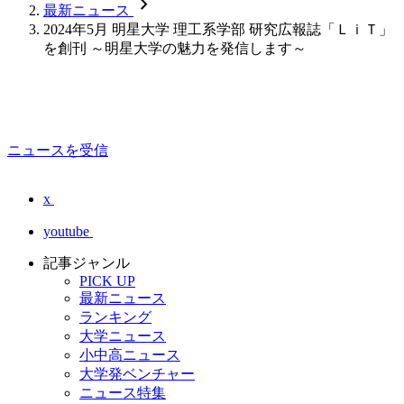
chevron_forward
最新ニュース
2024年5月 明星大学 理工系学部 研究広報誌「ＬｉＴ」
を創刊 ～明星大学の魅力を発信します～
ニュースを受信
x
youtube
記事ジャンル
PICK UP
最新ニュース
ランキング
大学ニュース
小中高ニュース
大学発ベンチャー
ニュース特集