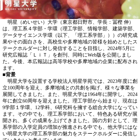
明星（めいせい）大学（東京都日野市、学長：冨樫 伸）
は、理工系４学部・学環（理工学部、情報学部、建築学部、
データサイエンス学環（以下、「理工系学部」））の研究成
果やその面白さを、高校生や多摩地域の皆様を始めとしたス
テークホルダーに対し発信することを目指し、2024年5月に
研究広報誌「ＬｉＴ」を創刊、同時にWeb版を公開しまし
た。今後、本広報誌は高等学校や多摩地域の企業に配布され
ます。
■背景
明星大学を設置する学校法人明星学苑では、2023年度に創
立100周年を迎え、多摩地域との共創を掲げ、様々な事業を
展開してきました。また、明星大学は1964年に開学し、2024
年に創立60周年を迎えました。理工学部から始まり、現在は
9学部１学環、12学科、6研究科を擁する総合大学になってい
ます。その中でも、理工系学部において、特色ある研究が展
開され、多くの成果を上げてきました。国の方針として、理
系学部の入学定員の増加が推進される中でも、他大学にはな
い明星大学の理工系学部の魅力をステークホルダーに発信し