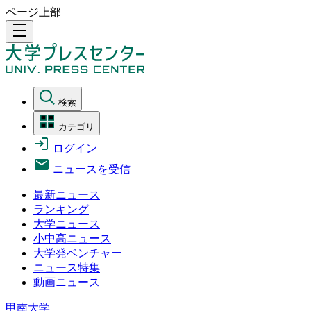
ページ上部
density_medium
検索
カテゴリ
ログイン
ニュースを受信
最新ニュース
ランキング
大学ニュース
小中高ニュース
大学発ベンチャー
ニュース特集
動画ニュース
甲南大学