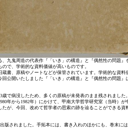
る、九鬼周造の代表作『「いき」の構造』と『偶然性の問題』
もので、学術的な資料価値が高いものです。
蔵書、原稿やノートなどが保管されています。学術的な資料
。今回公開いたしました『「いき」の構造』と『偶然性の問題
に53歳で病没したため、多くの原稿が未発表のまま残されまし
1980年から1982年）にかけて、甲南大学哲学研究室（当時
したが、今回、改めて哲学者の思索の跡を辿ることができる資
ら出版されました。手拓本には、書き入れのほかにも、巻末に