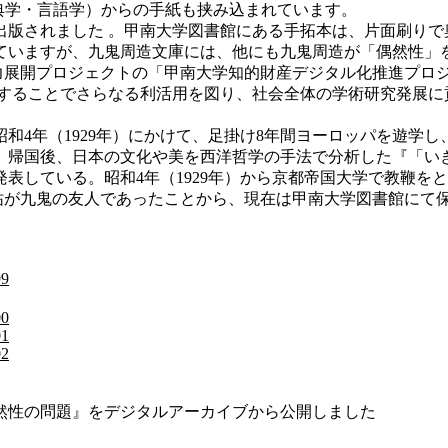
西洋古典学・言語学）からの手紙も挟み込まれています。
ら出版されました 。甲南大学図書館にある手拓本は、片面刷り
ていますが、九鬼周造文庫には、他にも九鬼周造が「偶然性」
力展開プロジェクトの「甲南大学知的財産デジタル化推進プロ
開することでさらなる利活用を図り、社会全体の学術研究発展に
昭和4年（1929年）にかけて、足掛け8年間ヨーロッパを遊学
、帰国後、日本の文化や美を西洋哲学の手法で分析した『「い
発表している。
昭和4年（
1929年）から京都帝国大学で教鞭を
祐が
九鬼の友人であったことから、現在は
甲南大学図書館にて
99
00
01
02
然性の問題』をデジタルアーカイブから公開しました