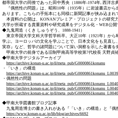
都帝国大学の同僚であった田中秀央（1886年-1974年, 
『偶然性の問題』は、昭和10年（1935年）に岩波書店か
あります。こちらの手拓本にも同様に新聞記事が挟み込まれ
本資料の公開は、KONANプレミア・プロジェクトの研究
大学が所蔵する貴重資料や研究成果をデジタル化・WEB公
◆
九鬼周造（くき しゅうぞう、1888-1941）
東京帝国大学文科大学哲学科卒。大正10年（1921年）から
学ぶ。ヨーロッパの文化を学ぶことで、日本文化をも見直し
実存』など、哲学の諸問題について深い洞察を示した著書を
甲南大学の前身である旧制甲南高等学校
第7代校長
天野貞
◆
甲南大学デジタルアーカイブ
https://archive.konan-u.ac.jp/il/meta_pub/G0000861konanu
・「いき」の構造
https://archive.konan-u.ac.jp/il/meta_pub/G0000861konanu_L003
・偶然性の問題
https://archive.konan-u.ac.jp/il/meta_pub/G0000861konanu_L004
https://archive.konan-u.ac.jp/il/meta_pub/G0000861konanu_L004
https://archive.konan-u.ac.jp/il/meta_pub/G0000861konanu_L004
◆
甲南大学図書館ブログ記事
九鬼周造博士の書き入れがある『「いき」の構造』と『偶
https://www.konan-u.ac.jp/lib/blog/archives/6692