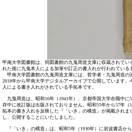
甲南大学図書館は、同図書館の九鬼周造文庫に収蔵されてい
れた後に九鬼本人による加筆や訂正の書入れが行われている
甲南大学図書館の九鬼周造文庫には、哲学者・九鬼周造の旧
2018年から甲南大学デジタルアーカイブで公開しています
人による書き入れがされている手拓本です。
九鬼周造は、昭和16年（1941年）、京都帝国大学在職中
存中に改訂版は出版されておりません。昭和55年から57年（
拓本の書き入れを反映した『「いき」の構造』が掲載されま
し、公開することにいたしました。
『「いき」の構造』は、昭和5年（1930年）に岩波書店か