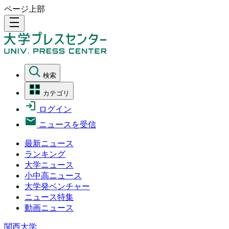
ページ上部
density_medium
検索
カテゴリ
ログイン
ニュースを受信
最新ニュース
ランキング
大学ニュース
小中高ニュース
大学発ベンチャー
ニュース特集
動画ニュース
関西大学