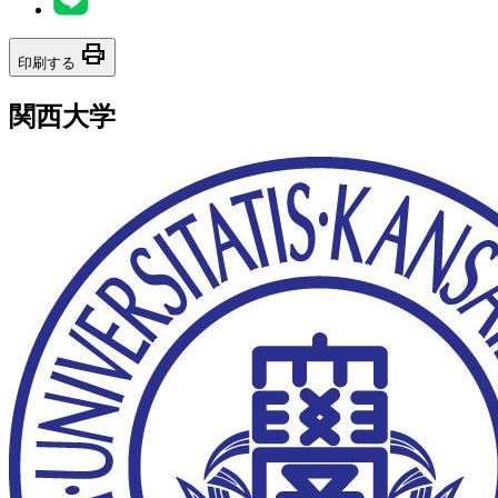
print
印刷する
関西大学