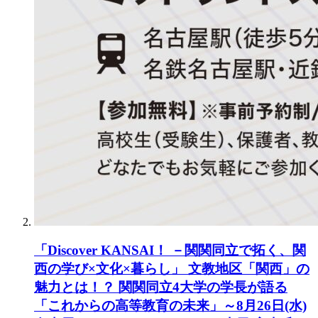
「Discover KANSAI！ －関関同立で拓く、関
西の学び×文化×暮らし」 文教地区「関西」の
魅力とは！？ 関関同立4大学の学長が語る
「これからの高等教育の未来」～8月26日(水)