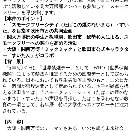
キャラクター「ミャクミャク」が登場。大阪・関西万博に向
けて活動している関大万博部メンバーも参加して「スモーク
フリー」を呼び掛けます。
【本件のポイント】
・「スモークフリーシティ（たばこの煙のないまち）・すい
た」を目指す吹田市との共同企画
・関大万博部の学生と教職員、吹田市 総勢40人による、ス
モークフリーへの関心を高める活動
・大阪・関西万博「ミャクミャク」と吹田市公式キャラクタ
ー「すいたん」がコラボ
【背 景】
毎年5月31日は「世界禁煙デー」として、WHO（世界保健
機関）によって禁煙を推進するための国際デーとして定めら
れている。日本においても厚生労働省主導のもと、この日か
ら一週間が禁煙週間として定められている。本学が拠点を構
える吹田市では、「スモークフリーシティ（たばこの煙のな
いまち）・すいた」の実現を目指し、たばこを吸わせない教
育の一環として、若年層、特に大学生へのアプローチに注力
されている。
【内 容】
大阪・関西万博のテーマでもある「いのち輝く未来社会」