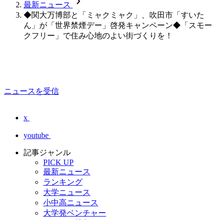
chevron_forward
最新ニュース
◆関大万博部と「ミャクミャク」、吹田市「すいた
ん」が「世界禁煙デー」啓発キャンペーン◆「スモー
クフリー」で住み心地のよい街づくりを！
ニュースを受信
x
youtube
記事ジャンル
PICK UP
最新ニュース
ランキング
大学ニュース
小中高ニュース
大学発ベンチャー