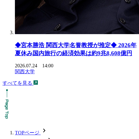
◆宮本勝浩 関西大学名誉教授が推定◆ 2026年
夏休み国内旅行の経済効果は約9兆8,608億円
2026.07.24 14:00
関西大学
すべてを見る
chevron_forward
TOPページ