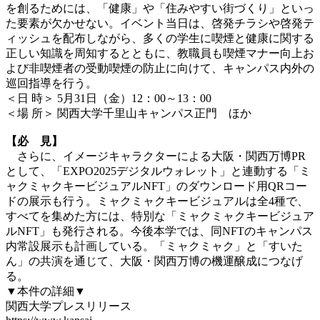
を創るためには、「健康」や「住みやすい街づくり」といっ
た要素が欠かせない。イベント当日は、啓発チラシや啓発テ
ィッシュを配布しながら、多くの学生に喫煙と健康に関する
正しい知識を周知するとともに、教職員も喫煙マナー向上お
よび非喫煙者の受動喫煙の防止に向けて、キャンパス内外の
巡回指導を行う。
＜日 時＞ 5月31日（金）12：00～13：00
＜場 所＞ 関西大学千里山キャンパス正門 ほか
【必 見】
さらに、イメージキャラクターによる大阪・関西万博PR
として、「EXPO2025デジタルウォレット」と連動する「ミ
ャクミャクキービジュアルNFT」のダウンロード用QRコー
ドの展示も行う。ミャクミャクキービジュアルは全4種で、
すべてを集めた方には、特別な「ミャクミャクキービジュア
ルNFT」も発行される。今後本学では、同NFTのキャンパス
内常設展示も計画している。「ミャクミャク」と「すいた
ん」の共演を通じて、大阪・関西万博の機運醸成につなげ
る。
▼本件の詳細▼
関西大学プレスリリース