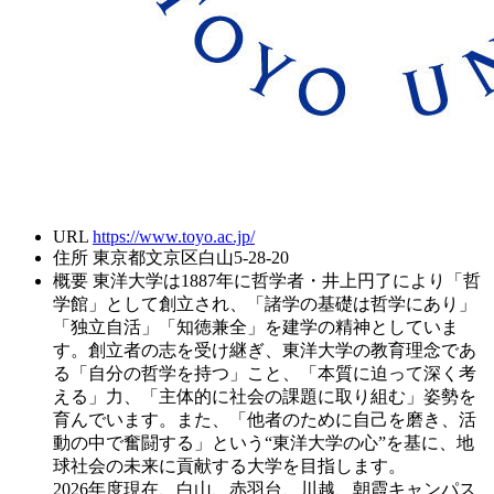
URL
https://www.toyo.ac.jp/
住所
東京都文京区白山5-28-20
概要
東洋大学は1887年に哲学者・井上円了により「哲
学館」として創立され、「諸学の基礎は哲学にあり」
「独立自活」「知徳兼全」を建学の精神としていま
す。創立者の志を受け継ぎ、東洋大学の教育理念であ
る「自分の哲学を持つ」こと、「本質に迫って深く考
える」力、「主体的に社会の課題に取り組む」姿勢を
育んでいます。また、「他者のために自己を磨き、活
動の中で奮闘する」という“東洋大学の心”を基に、地
球社会の未来に貢献する大学を目指します。
2026年度現在、白山、赤羽台、川越、朝霞キャンパス