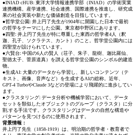
●INIAD cHUB: 東洋大学情報連携学部（INIAD）の学術実業
連携機構。産学連携、社会連携、国際連携を推進し、研究成
果の社会実装や新たな価値創造を目指しています。
●哲学堂公園: 井上円了先生が1904年に開園した日本で最初
の哲学をテーマにした公園。東京都中野区にあります。
●四聖: 井上円了先生が特に尊重した東西の哲学者4人（
釈
迦、孔子、ソクラテス、カント
）のこと。哲学堂公園内には
四聖堂が設けられています。
●六賢台: 中国の6人の賢人（荘子、朱子、龍樹、迦比羅仙、
聖徳太子、菅原道真）を讃える哲学堂公園のシンボル的建造
物。
●生成AI: 大量のデータから学習し、新しいコンテンツ（テ
キスト、画像、音声など）を生成するAIの総称。近年、
GPT-4 TurboやClaude 3などの登場により飛躍的に進歩してい
ます。
●クラスタリング: データ分析や機械学習において、データ
セットを類似したオブジェクトのグループ（クラスタ）に分
割,する手法です。クラスタリングはデータの自然な構造や
パターンを見つけるのに使用されます。
背景情報：
井上円了先生（1858-1919）は、明治期の哲学者・教育者で