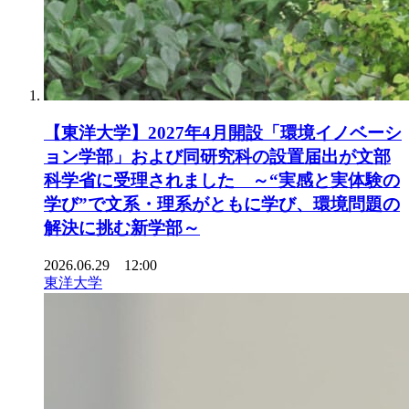
【東洋大学】2027年4月開設「環境イノベーシ
ョン学部」および同研究科の設置届出が文部
科学省に受理されました ～“実感と実体験の
学び”で文系・理系がともに学び、環境問題の
解決に挑む新学部～
2026.06.29 12:00
東洋大学