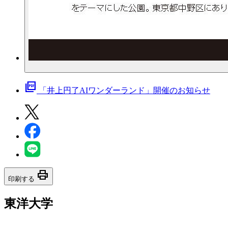
picture_as_pdf
「井上円了AIワンダーランド」開催のお知らせ
print
印刷する
東洋大学