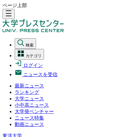
ページ上部
density_medium
検索
カテゴリ
ログイン
ニュースを受信
最新ニュース
ランキング
大学ニュース
小中高ニュース
大学発ベンチャー
ニュース特集
動画ニュース
東洋大学