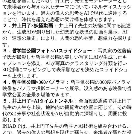
の思想を基にしたAIが、井上円了先生をモデレーターとし
て来場者から与えられたテーマについてパネルディスカッシ
ョンを行います。過去の偉人の思考をAIで現代に適用する
ことで、時代を超えた思想の架け橋を体感できます。
２．井上円了×妖怪動画
： 井上円了先生の妖怪に関する記述
から、生成AIが創り出した幻想的な妖怪の動画を展示。AI
の「連想の暴走」により、人間の恐怖や夢、想像力を探りま
す。
３．哲学堂公園フォト×AIスライドショー
： 写真家の佐藤倫
子氏が撮影した哲学堂公園の美しい写真にAIが生成したキ
ャプションを添え、AIが写真のクラスタリング分類を行い
3D空間にマッピングして表示順などを決めたスライドショ
ーを上映します。
４．哲学堂公園×360パノラマ
： 哲学堂公園の360度パノラマ
映像をパノラマ投影コーナーで展示。没入感のある映像で哲
学堂公園の全景を堪能できます。
５．井上円了×AIタイムトンネル
： 全面投影通路で井上円了
先生の人生を上映。通路内の観覧者の位置に応じて、その時
代の出来事や社会状況をAIが自動的に深堀りし、周囲に投
影します。
INIADでは、井上円了先生の哲学とAI技術を組み合わせるこ
とで、過去の偉人の思想を現代に蘇らせ、来場者が新たな視