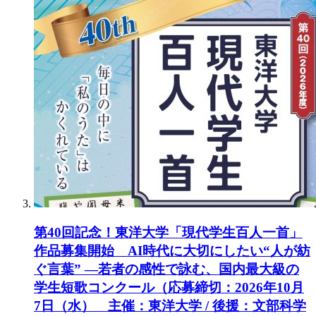
第40回記念！東洋大学「現代学生百人一首」
作品募集開始 AI時代に大切にしたい“人が紡
ぐ言葉” ―若者の感性で詠む、国内最大級の
学生短歌コンクール（応募締切：2026年10月
7日（水） 主催：東洋大学 / 後援：文部科学