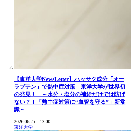
【東洋大学NewsLetter】ハッサク成分「オー
ラプテン」で熱中症対策 東洋大学が世界初
の発見！ ～水分・塩分の補給だけでは防げ
ない？！「熱中症対策に“血管を守る”」新常
識～
2026.06.25 13:00
東洋大学