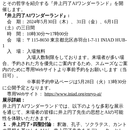
とその哲学を紹介する『井上円了AIワンダーランド』を開
催します。
『井上円了AIワンダーランド』:
会 期： 2024年5月30日（木）、 31日（金）、6月1日
（土）の三日間
時 間： 10時30分〜17時00分
会 場： 〒115-8650 東京都北区赤羽台1-7-11 INIAD HUB-
1
入 場： 入場無料
入場人数制限をしております。来場者が多い場
合、予約された方を優先にご案内するため、スムーズなご案
内のために専用Webサイトより事前予約をお願いします（当
日可）。
※事前予約申込ページは5月28日（火）13時30分
に公開予定となります。
専用Webサイト：
https://www.iniad.org/enryo-ai/
展示詳細：
井上円了AIワンダーランド
では、以下のような多彩な展示
を通じて、来場者の皆様に井上円了先生の思想とAIの可能
性を体験いただきます。
１．井上円了×四聖討論
：
釈迦、孔子、ソクラテス、カント