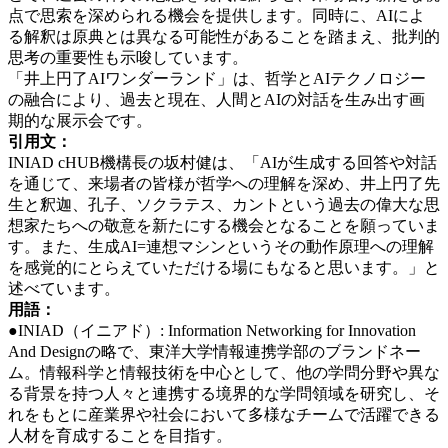
点で思索を深められる機会を提供します。同時に、AIによ
る解釈は原典とは異なる可能性があることを踏まえ、批判的
思考の重要性も示唆しています。
「井上円了AIワンダーランド」は、哲学とAIテクノロジー
の融合により、過去と現在、人間とAIの対話を生み出す画
期的な展示会です。
引用文：
INIAD cHUB機構長の坂村健は、「AIが生成する回答や対話
を通じて、来場者の皆様が哲学への理解を深め、井上円了先
生と
釈迦、孔子、ソクラテス、カント
という過去の偉大な思
想家たちへの敬意を新たにする機会となることを願っていま
す。また、生成AI=連想マシンというその動作原理への理解
を感覚的にとらえていただける場にもなると思います。」と
述べています。
用語：
●INIAD（イニアド）: Information Networking for Innovation
And Designの略で、東洋大学情報連携学部のブランドネー
ム。情報科学と情報技術を中心として、他の学問分野や異な
る背景を持つ人々と連携する境界的な学問領域を研究し、そ
れをもとに産業界や社会において多様なチームで活躍できる
人材を育成することを目指す。