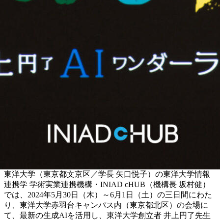
東洋大学（東京都文京区／学長 矢口悦子）の東洋大学情報
連携学 学術実業連携機構・INIAD cHUB（機構長 坂村健）
では、2024年5月30日（木）～6月1日（土）の三日間にわた
り、東洋大学赤羽台キャンパス内（東京都北区）の会場に
て、最新の生成AIを活用し、東洋大学創立者 井上円了先生