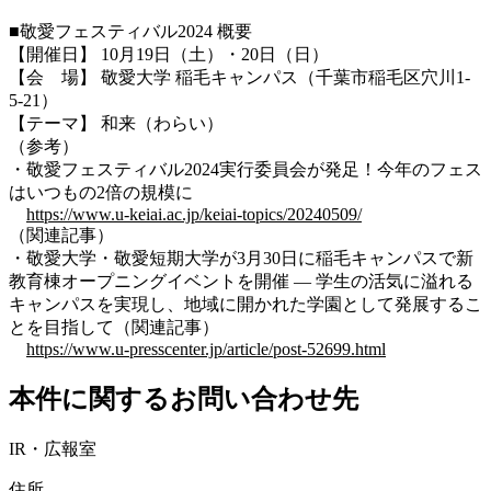
■敬愛フェスティバル2024 概要
【開催日】 10月19日（土）・20日（日）
【会 場】 敬愛大学 稲毛キャンパス（千葉市稲毛区穴川1-
5-21）
【テーマ】 和来（わらい）
（参考）
・敬愛フェスティバル2024実行委員会が発足！今年のフェス
はいつもの2倍の規模に
https://www.u-keiai.ac.jp/keiai-topics/20240509/
（関連記事）
・敬愛大学・敬愛短期大学が3月30日に稲毛キャンパスで新
教育棟オープニングイベントを開催 ― 学生の活気に溢れる
キャンパスを実現し、地域に開かれた学園として発展するこ
とを目指して（関連記事）
https://www.u-presscenter.jp/article/post-52699.html
本件に関するお問い合わせ先
IR・広報室
住所