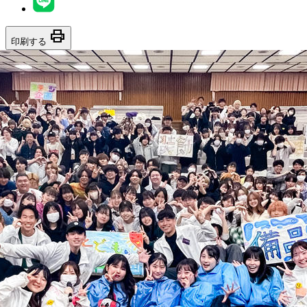
print
印刷する