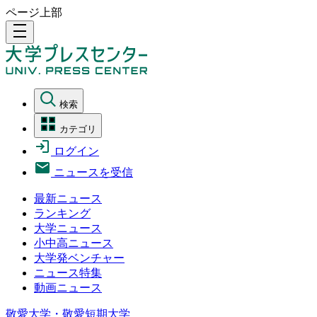
ページ上部
density_medium
検索
カテゴリ
ログイン
ニュースを受信
最新ニュース
ランキング
大学ニュース
小中高ニュース
大学発ベンチャー
ニュース特集
動画ニュース
敬愛大学・敬愛短期大学