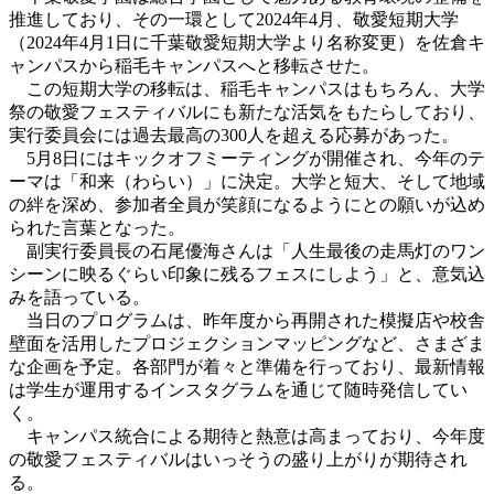
推進しており、その一環として2024年4月、敬愛短期大学
（2024年4月1日に千葉敬愛短期大学より名称変更）を佐倉キ
ャンパスから稲毛キャンパスへと移転させた。
この短期大学の移転は、稲毛キャンパスはもちろん、大学
祭の敬愛フェスティバルにも新たな活気をもたらしており、
実行委員会には過去最高の300人を超える応募があった。
5月8日にはキックオフミーティングが開催され、今年のテ
ーマは「和来（わらい）」に決定。大学と短大、そして地域
の絆を深め、参加者全員が笑顔になるようにとの願いが込め
られた言葉となった。
副実行委員長の
石尾優海
さんは「人生最後の走馬灯のワン
シーンに映るぐらい印象に残るフェスにしよう」と、意気込
みを語っている。
当日のプログラムは、昨年度から再開された模擬店や校舎
壁面を活用したプロジェクションマッピングなど、さまざま
な企画を予定。各部門が着々と準備を行っており、最新情報
は学生が運用するインスタグラムを通じて随時発信してい
く。
キャンパス統合による期待と熱意は高まっており、今年度
の敬愛フェスティバルはいっそうの盛り上がりが期待され
る。