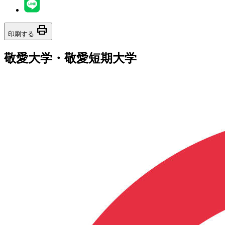
print
印刷する
敬愛大学・敬愛短期大学