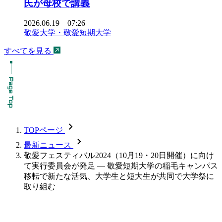
氏が母校で講義
2026.06.19 07:26
敬愛大学・敬愛短期大学
すべてを見る
chevron_forward
TOPページ
chevron_forward
最新ニュース
敬愛フェスティバル2024（10月19・20日開催）に向け
て実行委員会が発足 ― 敬愛短期大学の稲毛キャンパス
移転で新たな活気、大学生と短大生が共同で大学祭に
取り組む