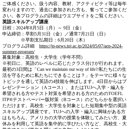
ご体感ください。扱う内容、教材、アクティビティ等は毎年
変わりますので、過去に参加された方も、奮ってご参加くだ
さい。各プログラムの詳細はウエブサイトをご覧ください。
英語スキルアップ講座
日程：2024年8月5日（月）～ 9日（金）
申込締切：早割5月31日（金）／通常7月21日（日）
※早割支払期日：6月20日（木）
プログラム詳細
https://jp-news.tuj.ac.jp/2024/05/07/aep-2024-
summer-program/
募集対象：高校生・大学生（学年不問）
※初日に、英語のレベルに応じたクラス分けが行われます。
最初の3日間は「Can we maintain our way of life?/私たちにの生
活を守るために私たちにできることは？」をテーマに様々な
トピックを通して英語の4技能を伸ばします。4日目からはプ
レゼンテーション（Aコース）、またはTUJへ入学・編入を
希望される方やテスト対策を希望される方のためのTOEFL
ITP®テストペーパー版対策（Bコース）のどちらかを選択い
ただけます。高校生・大学生を対象とした短期集中型の英語
スキルアップ講座です。TUJへの入学・編入に興味がある方
はもちろん、アメリカの大学の授業を体験してみたい方、夏
休みを利用して英語を集中的に学びたい方など、高校生・大