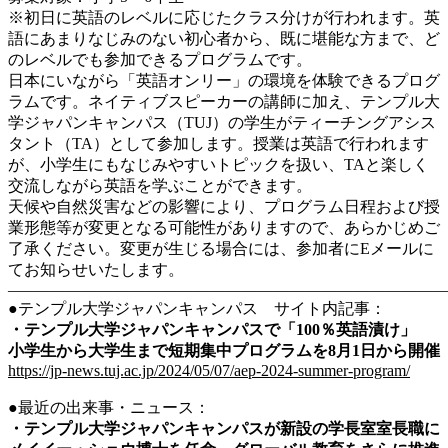
※初日に英語のレベルに応じたクラス分けが行われます。英
語にあまりなじみのない初心者から、既に堪能な方まで、ど
のレベルでも参加できるプログラムです。
日本にいながら「英語オンリー」の環境を体験できるプログ
ラムです。ネイティブスピーカーの講師に加え、テンプル大
学ジャパンキャンパス（TUJ）の学生がティーチングアシス
タント（TA）として参加します。授業は英語で行われます
が、小学生にもなじみやすいトピックを扱い、TAと楽しく
交流しながら英語を学ぶことができます。
天候や自然災害などの影響により、プログラム日程および授
業形態等が変更となる可能性がありますので、あらかじめご
了承ください。変更が生じる場合には、参加者にEメールに
てお知らせいたします。
———————————————————————————
●テンプル大学ジャパンキャンパス サイト内記事：
・テンプル大学ジャパンキャンパスで「100％英語漬け」
小学生から大学生まで短期集中プログラムを8月1日から開催
https://jp-news.tuj.ac.jp/2024/05/07/aep-2024-summer-program/
●最近の出来事・ニュース：
・テンプル大学ジャパンキャンパスが新設の学長室室長職に