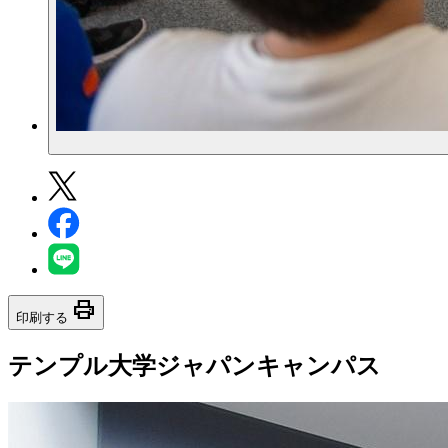
print
印刷する
テンプル大学ジャパンキャンパス