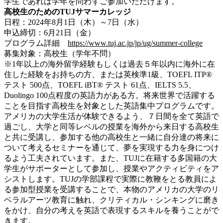
学生であれば学年を問わずご参加いただけます。
高校生のためのTUJサマーカレッジ
日程：2024年8月1日（木）～7日（水）
申込締切：6月21日（金）
プログラム詳細
https://www.tuj.ac.jp/jp/ug/summer-college
募集対象：高校生（学年不問）
※1年以上の海外留学経験もしくは過去５年以内に海外に在
住した経験をお持ちの方、または英検準1級、TOEFL ITP®
テスト 500点、TOEFL iBT® テスト 61点、IELTS 5.5、
Duolingo 100点程度の英語力がある方。将来世界で活躍する
ことを目指す高校生を対象とした英語集中プログラムです。
アメリカの大学生活が体験できるよう、７日間を全て英語で
過ごし、大学と同等レベルの授業を海外から来日する高校生
と共に受講し、参加する他の高校生と一緒に自分達の将来に
ついて考えるセミナーを通じて、夢を実現する力を身につけ
るよう工夫されています。また、TUJに在籍する多国籍の大
学生がサポーターとして参加し、授業やアクティビティをア
シストします。TUJの学部課程で実際に教鞭をとる教員によ
る参加型授業を受講することで、本物のアメリカの大学のリ
ベラルアーツ教育に触れ、クリティカル・シンキングに磨き
をかけ、自分の考えを英語で表現するスキルを養うことがで
きます。