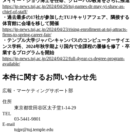
メイイー・ショウ博士を任命、グローバル教育をさらに推進
https://jp-news.tuj.ac.jp/2024/04/26/tuj-names-dr-may-yi-shaw-as-
chief-of-staff/
・
過去最多の17社が参加したTUJキャリアフェア、隣接する
体育館に会場を移して開催
https://jp-news.tuj.ac.jp/2024/04/23/rising-enrollment-at-tuj-attracts-
firms-to-spring-career-fair/
・テンプル大学ジャパンキャンパスのコンピューターサイエ
ンス学科、2024年秋学期より国内で全課程の履修を修了・卒
業するプログラムを開始
https://jp-news.tuj.ac.jp/2024/04/22/full-4year-cs-degree-program-
available/
本件に関するお問い合わせ先
広報・マーケティングサポート部
住所
東京都世田谷区太子堂1-14-29
TEL
03-5441-9801
E-mail
tujpr@tuj.temple.edu