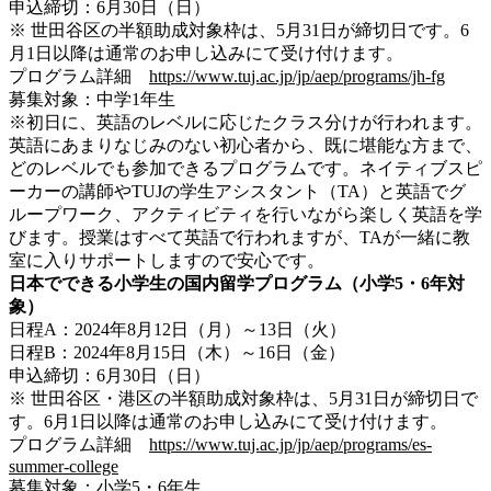
申込締切：6月30日（日）
※ 世田谷区の半額助成対象枠は、5月31日が締切日です。6
月1日以降は通常のお申し込みにて受け付けます。
プログラム詳細
https://www.tuj.ac.jp/jp/aep/programs/jh-fg
募集対象：中学1年生
※初日に、英語のレベルに応じたクラス分けが行われます。
英語にあまりなじみのない初心者から、既に堪能な方まで、
どのレベルでも参加できるプログラムです。ネイティブスピ
ーカーの講師やTUJの学生アシスタント（TA）と英語でグ
ループワーク、アクティビティを行いながら楽しく英語を学
びます。授業はすべて英語で行われますが、TAが一緒に教
室に入りサポートしますので安心です。
日本でできる小学生の国内留学プログラム（小学5・6年対
象）
日程A：2024年8月12日（月）～13日（火）
日程B：2024年8月15日（木）～16日（金）
申込締切：6月30日（日）
※ 世田谷区・港区の半額助成対象枠は、5月31日が締切日で
す。6月1日以降は通常のお申し込みにて受け付けます。
プログラム詳細
https://www.tuj.ac.jp/jp/aep/programs/es-
summer-college
募集対象：小学5・6年生