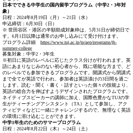
日本でできる中学生の国内留学プログラム（中学2・3年対
象）
日程：2024年8月19日（月）～21日（水）
申込締切：6月30日（日）
※ 世田谷区・港区の半額助成対象枠は、5月31日が締切日で
す。6月1日以降は通常のお申し込みにて受け付けます。
プログラム詳細
https://www.tuj.ac.jp/jp/aep/programs/jh-
summer-college
募集対象：中学2・3年生
※初日に英語のレベルに応じたクラス分けが行われます。英
語にあまりなじみのない初心者から、既に堪能な方まで、ど
のレベルでも参加できるプログラムです。開講式から閉講式
まで全てが英語で行われ、参加者は英語漬けの3日間を過ご
します。読む・聞く・書く・話すといった個々の技能より、
英語の総合力を伸ばすようデザインされたプログラムです。
ネイティブスピーカーの講師に加え、国際色豊かなTUJの学
生がティーチングアシスタント（TA）として参加し、アク
ティビティなどに一緒にチャレンジするので、無理なく英語
の環境に溶け込むことができます。
中学1年生のためのサマープログラム
日程：2024年8月22日（木）～24日（土）