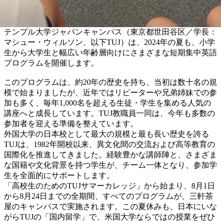
テンプル大学ジャパンキャンパス（東京都世田谷区／学長：
マシュー・ウィルソン、以下TUJ）は、2024年の夏も、小学
生から大学生と幅広い年齢層向けにさまざまな短期集中英語
プログラムを開催します。
このプログラムは、約20年の歴史を持ち、当初は数十名の規
模で始まりましたが、近年ではリピーターや兄弟姉妹での参
加も多く、毎年1,000名を超える生徒・学生を集める人気の
講座へと成長しています。TUJ教職員一同は、今年も多数の
参加者を迎える準備を整えています。
外国大学の日本校として最大の規模と最も長い歴史を誇る
TUJは、1982年開校以来、異文化間の交流および高等教育の
国際化を推進してきました。経験豊かな講師陣と、さまざま
な国籍や文化背景を持つ学生が、チーム一体となり、参加学
生を全面的にサポートします。
「高校生のためのTUJサマーカレッジ」から始まり、8月1日
から8月24日までの全期間、すべてのプログラムが、三軒茶
屋のキャンパスで実施されます。この夏休みも、日本にいな
がらTUJの「国内留学」で、米国大学ならではの授業をぜひ