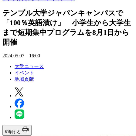
テンプル大学ジャパンキャンパスで
「100％英語漬け」 小学生から大学生
まで短期集中プログラムを8月1日から
開催
2024.05.07 16:00
大学ニュース
イベント
地域貢献
print
印刷する