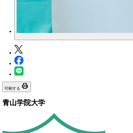
print
印刷する
青山学院大学