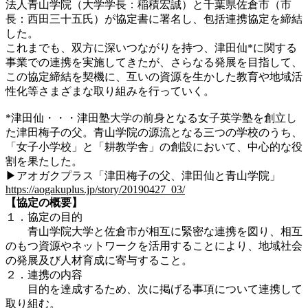
法人青山学院（大学学長：稲積宏誠）と
千葉県佐倉市（市
長：西田三十五氏）
が協定書に署名し、
包括連携協定を締結
した。
これまでも、双方に深いつながりを持つ、津田仙*に関する
事業での連携を実施してきたが、さらなる発展を目指して、
この協定締結を契機に、互いの資源を生かした教育や地域活
性化等さまざまな取り組みを行っていく。
*津田仙・・・津田塾大学の前身となる女子英学塾を創立し
た津田梅子の父。青山学院の源流となる三つの学校のうち、
「女子小学校」と「耕教学舎」の創設において、中心的な役
割を果たした。
▶アオガクプラス「
津田梅子の父、津田仙と青山学院
」
https://aogakuplus.jp/story/20190427_03/
【協定の概要】
１．協定の目的
青山学院大学と
佐倉市
が相互に緊密な連携を図り、相互
のもつ資源やネットワークを活用することにより、地域社会
の発展及び人材育成に寄与すること。
２．連携の内容
目的を達成するため、次に掲げる事項について連携して
取り組む。