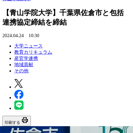
【青山学院大学】千葉県佐倉市と包括
連携協定締結を締結
2024.04.24 10:30
大学ニュース
教育カリキュラム
産官学連携
地域貢献
その他
print
印刷する