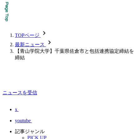
chevron_forward
TOPページ
chevron_forward
最新ニュース
【青山学院大学】千葉県佐倉市と包括連携協定締結を
締結
ニュースを受信
x
youtube
記事ジャンル
PICK UP