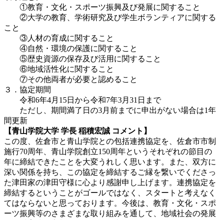
①教育・文化・スポーツ振興及び発展に関すること
②大学の教育、学術研究及び学生ボランティアに関する
こと
③人材の育成に関すること
④自然・環境の保護に関すること
⑤歴史資源の保存及び活用に関すること
⑥地域活性化に関すること
⑦その他両者が必要と認めること
３．協定期間
令和6年4月15日から令和7年3月31日まで
ただし、期間満了日の3月前までに申出がない場合は1年
間更新
【青山学院大学 学長 稲積宏誠 コメント】
この度、佐倉市と青山学院との包括連携協定を、佐倉市市制
施行70周年、青山学院創立150周年というそれぞれの節目の
年に締結できたことを大変うれしく思います。また、双方に
深い関係を持ち、この協定を締結するご縁を繋いでくださっ
た津田家の津田守様に心より感謝申し上げます。連携協定を
締結するということがゴールではなく、スタートと考えなく
てはならないと思っております。今後は、教育・文化・スポ
ーツ振興等のさまざまな取り組みを通して、地域社会の発展