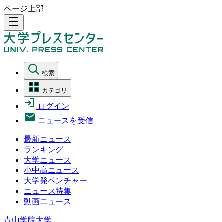
ページ上部
density_medium
検索
カテゴリ
ログイン
ニュースを受信
最新ニュース
ランキング
大学ニュース
小中高ニュース
大学発ベンチャー
ニュース特集
動画ニュース
青山学院大学