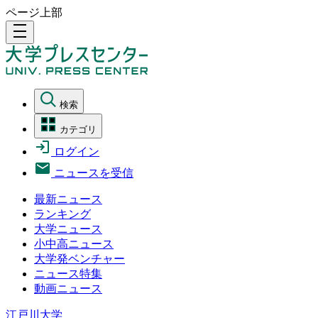
ページ上部
density_medium
検索
カテゴリ
ログイン
ニュースを受信
最新ニュース
ランキング
大学ニュース
小中高ニュース
大学発ベンチャー
ニュース特集
動画ニュース
江戸川大学