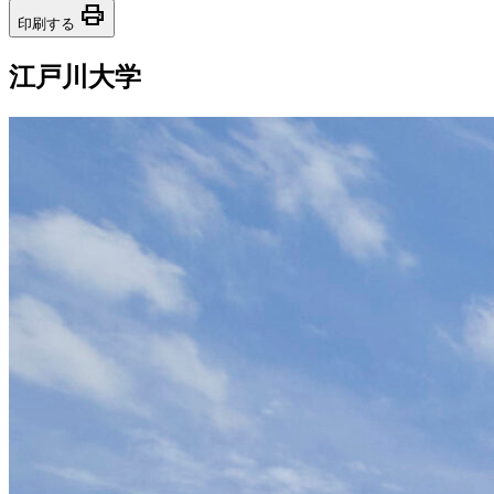
print
印刷する
江戸川大学