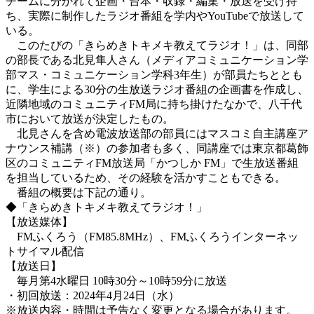
チームに分かれて企画・台本・収録・編集・放送を受け持
ち、実際に制作したラジオ番組を学内やYouTubeで放送して
いる。
このたびの「きらめきトキメキ教えてラジオ！」は、同部
の部長である北見隼人さん（メディアコミュニケーション学
部マス・コミュニケーション学科3年生）が部員たちととも
に、学生による30分の生放送ラジオ番組の企画書を作成し、
近隣地域のコミュニティFM局に持ち掛けたなかで、八千代
市において放送が決定したもの。
北見さんを含め電波放送部の部員にはマスコミ自主講座ア
ナウンス補講（※）の参加者も多く、同講座では東京都葛飾
区のコミュニティFM放送局「かつしか FM」で生放送番組
を担当しているため、その経験を活かすこともできる。
番組の概要は下記の通り。
◆「きらめきトキメキ教えてラジオ！」
【放送媒体】
FMふくろう（FM85.8MHz）、FMふくろうインターネッ
トサイマル配信
【放送日】
毎月第4水曜日 10時30分～10時59分に放送
・初回放送：2024年4月24日（水）
※放送内容・時間は予告なく変更となる場合があります。