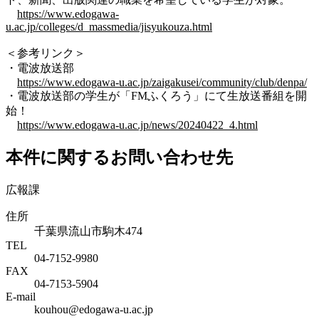
https://www.edogawa-
u.ac.jp/colleges/d_massmedia/jisyukouza.html
＜参考リンク＞
・電波放送部
https://www.edogawa-u.ac.jp/zaigakusei/community/club/denpa/
・電波放送部の学生が「FMふくろう」にて生放送番組を開
始！
https://www.edogawa-u.ac.jp/news/20240422_4.html
本件に関するお問い合わせ先
広報課
住所
千葉県流山市駒木474
TEL
04-7152-9980
FAX
04-7153-5904
E-mail
kouhou@edogawa-u.ac.jp