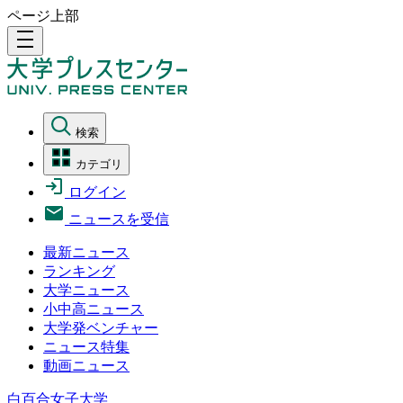
ページ上部
density_medium
検索
カテゴリ
ログイン
ニュースを受信
最新ニュース
ランキング
大学ニュース
小中高ニュース
大学発ベンチャー
ニュース特集
動画ニュース
白百合女子大学