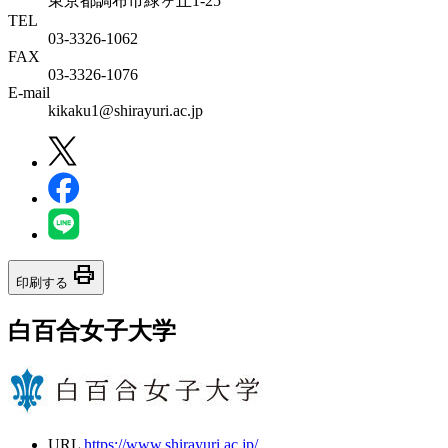
東京都調布市緑ヶ丘1-25
TEL
03-3326-1062
FAX
03-3326-1076
E-mail
kikaku1@shirayuri.ac.jp
print
印刷する
白百合女子大学
URL
https://www.shirayuri.ac.jp/