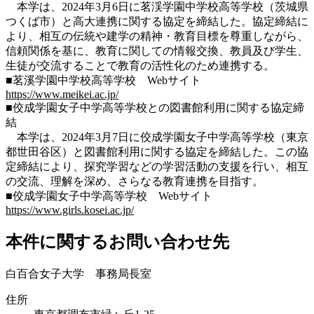
本学は、2024年3月6日に茗渓学園中学校高等学校（茨城県
つくば市）と高大連携に関する協定を締結した。協定締結に
より、相互の伝統や建学の精神・教育目標を尊重しながら、
信頼関係を基に、教育に関しての情報交換、教員及び学生、
生徒が交流することで教育の活性化のため連携する。
■茗溪学園中学校高等学校 Webサイト
https://www.meikei.ac.jp/
■佼成学園女子中学高等学校との図書館利用に関する協定締
結
本学は、2024年3月7日に佼成学園女子中学高等学校（東京
都世田谷区）と図書館利用に関する協定を締結した。この協
定締結により、探究学習などの学習活動の支援を行い、相互
の交流、理解を深め、さらなる教育連携を目指す。
■佼成学園女子中学高等学校 Webサイト
https://www.girls.kosei.ac.jp/
本件に関するお問い合わせ先
白百合女子大学 事務局長室
住所