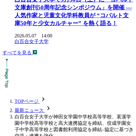
文庫創刊50周年記念シンポジウム」を開催 ―
人気作家と児童文化学科教員が “コバルト文
庫50年と少女カルチャー” を熱く語る！
2026.05.07 14:00
白百合女子大学
すべてを見る
chevron_forward
TOPページ
chevron_forward
最新ニュース
白百合女子大学が神田女学園中学校高等学校、茗溪学
園中学校高等学校と高大連携協定を締結、佼成学園女
子中学高等学校と図書館利用協定を締結–協定に基づき
交流・連携を強化