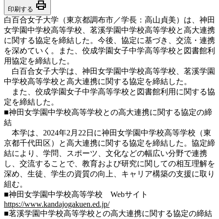
print
印刷する
白百合女子大学（東京都調布市／学長：高山貞美）は、神田
女学園中学校高等学校、茗溪学園中学校高等学校と高大連携
に関する協定を締結した。今後、協定に基づき、交流・連携
を深めていく。また、佼成学園女子中学高等学校と図書館利
用協定を締結した。
白百合女子大学は、神田女学園中学校高等学校、茗溪学園
中学校高等学校と高大連携に関する協定を締結した。
また、佼成学園女子中学高等学校と図書館利用に関する協
定を締結した。
■神田女学園中学校高等学校との高大連携に関する協定の締
結
本学は、2024年2月22日に神田女学園中学校高等学校（東
京都千代田区）と高大連携に関する協定を締結した。協定締
結により、学問、スポーツ、文化などの幅広い分野で連携
し、交流することで、教育および研究に関しての相互理解を
深め、生徒、学生の資質の向上、キャリア構築の支援に取り
組む。
■神田女学園中学校高等学校 Webサイト
https://www.kandajogakuen.ed.jp/
■茗溪学園中学校高等学校との高大連携に関する協定の締結