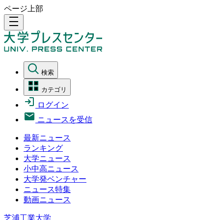
ページ上部
density_medium
検索
カテゴリ
ログイン
ニュースを受信
最新ニュース
ランキング
大学ニュース
小中高ニュース
大学発ベンチャー
ニュース特集
動画ニュース
芝浦工業大学