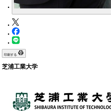
print
印刷する
芝浦工業大学