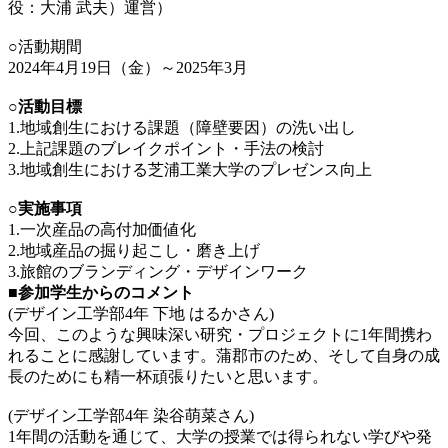
役：大浦 武夫）運営）
○活動期間
2024年4月19日（金）～2025年3月
○活動目標
1.地域創生における課題（障壁要因）の洗い出し
2.上記課題のブレイクポイント・手法の検討
3.地域創生における芝浦工業大学のプレゼンス向上
○実施事項
1.一次産品の高付加価値化
2.地域産品の掘り起こし・磨き上げ
3.旅館のブランディング・デザインワーク
■参加学生からのコメント
(デザイン工学部4年 下地 はるかさん)
今回、このような興味深い研究・プロジェクトに1年間携わ
れることに感謝しています。蒲郡市のため、そして自身の成
長のためにも精一杯頑張りたいと思います。
(デザイン工学部4年 染谷萌菜さん)
1年間の活動を通じて、大学の授業では得られない学びや発