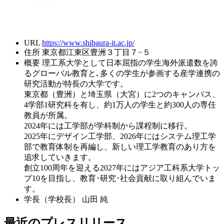
URL
https://www.shibaura-it.ac.jp/
住所
東京都江東区豊洲３丁目７−５
概要
理工系大学として日本屈指の学生海外派遣数を誇
るグローバル教育と､多くの学生が参画する産学連携の
研究活動が特長の大学です。
東京都（豊洲）と埼玉県（大宮）に2つのキャンパス、
4学部1研究科を有し、約1万人の学生と約300人の専任
教員が所属。
2024年には工学部が学科制から課程制に移行。
2025年にデザイン工学部、2026年にはシステム理工学
部で教育体制を再編し、新しい理工学教育のあり方を
追求していきます。
創立100周年を迎える2027年にはアジア工科系大学トッ
プ10を目指し、教育･研究･社会貢献に取り組んでいま
す。
学長（学校長）
山田 純
最近のプレスリリース