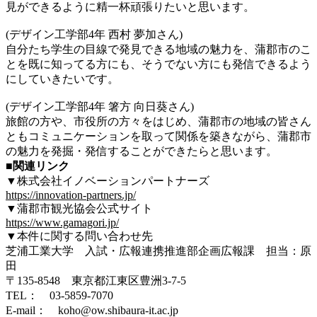
見ができるように精一杯頑張りたいと思います。
(デザイン工学部4年 西村 夢加さん)
自分たち学生の目線で発見できる地域の魅力を、蒲郡市のこ
とを既に知ってる方にも、そうでない方にも発信できるよう
にしていきたいです。
(デザイン工学部4年 箸方 向日葵さん)
旅館の方や、市役所の方々をはじめ、蒲郡市の地域の皆さん
ともコミュニケーションを取って関係を築きながら、蒲郡市
の魅力を発掘・発信することができたらと思います。
■関連リンク
▼株式会社イノベーションパートナーズ
https://innovation-partners.jp/
▼蒲郡市観光協会公式サイト
https://www.gamagori.jp/
▼本件に関する問い合わせ先
芝浦工業大学 入試・広報連携推進部企画広報課 担当：原
田
〒135-8548 東京都江東区豊洲3-7-5
TEL： 03-5859-7070
E-mail： koho@ow.shibaura-it.ac.jp