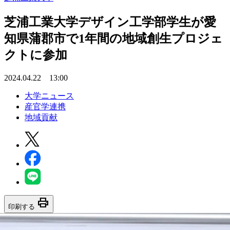
芝浦工業大学デザイン工学部学生が愛
知県蒲郡市で1年間の地域創生プロジェ
クトに参加
2024.04.22 13:00
大学ニュース
産官学連携
地域貢献
print
印刷する