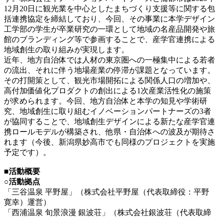
12月20日に観光業を中心としたまちづくり支援等に関する包
括連携協定を締結しており、今回、その事業に本学デザイン
工学部の学生が卒業研究の一環として地域の名産品開発や旅
館のブランディング等で参画することで、産学官連携による
地域創生の取り組みが実現します。
近年、地方自治体では人材の東京圏への一極集中による若者
の流出、それに伴う地場産業の停滞が課題となっています。
その打開策として、観光市場開拓による関係人口の増加や、
高付加価値化プロダクトの創出による1次産業活性化の施策
が求められます。今回、地方自治体と本学の知見や学術研
究、地域創生に取り組むイノベーションパートナーズの3者
が協同することで、地域創生デザインによる新たな産学官連
携ロールモデルが構築され、他県・自治体への波及が期待さ
れます（今後、新潟県妙高市でも同様のプロジェクトを実施
予定です）。
■活動概要
○活動拠点
「三谷温泉 平野屋」（株式会社平野屋（代表取締役：平野
寛幸）運営）
「西浦温泉 旬景浪漫 銀波荘」（株式会社銀波荘（代表取締