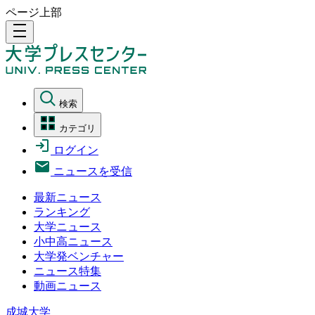
ページ上部
density_medium
検索
カテゴリ
ログイン
ニュースを受信
最新ニュース
ランキング
大学ニュース
小中高ニュース
大学発ベンチャー
ニュース特集
動画ニュース
成城大学