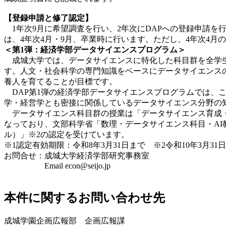
【登録申請と修了認定】
1年次9月に希望調査を行い、2年次にDAPへの登録申請を
は、4年次4月・9月、
卒業時に行います。ただし、4年次4月
＜第1弾：経済学部データサイエンスプログラム＞
成城大学では、データサイエンスに特化した科目群を全学生
す。人文・社会科学
の専門知識をベースにデータサイエンス
養人を育てることが目標です。
DAP第1弾の経済学部データサイエンスプログラムでは、
学・経営学とも密接
に関係しているデータサイエンス分野の
データサイエンス科目群の授業は「データサイエンス育成・
な
っており、文部科学省「数理・データサイエンス科目・AI
ル）」※2の認定を受けています。
※1認定有効期限：令和8年3月31日まで ※2令和10年3月31
お問合せ：成城大学経済学部研究事務室
Email econ@seijo.jp
本件に関するお問い合わせ先
成城学園企画広報部 企画広報課