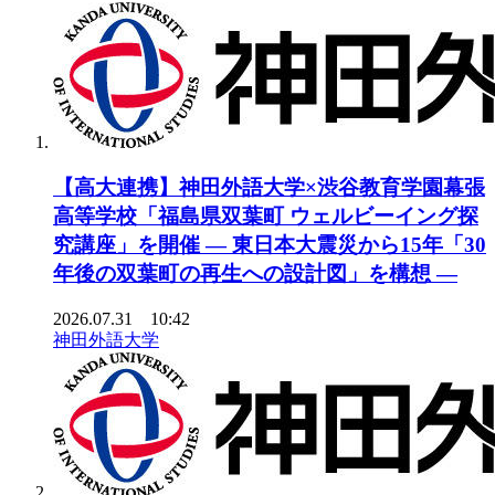
【高大連携】神田外語大学×渋谷教育学園幕張
高等学校「福島県双葉町 ウェルビーイング探
究講座」を開催 ― 東日本大震災から15年「30
年後の双葉町の再生への設計図」を構想 ―
2026.07.31 10:42
神田外語大学