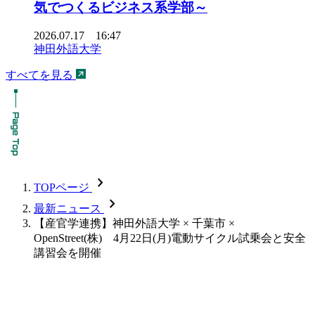
気でつくるビジネス系学部～
2026.07.17 16:47
神田外語大学
すべてを見る
chevron_forward
TOPページ
chevron_forward
最新ニュース
【産官学連携】神田外語大学 × 千葉市 ×
OpenStreet(株) 4月22日(月)電動サイクル試乗会と安全
講習会を開催