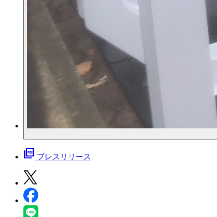
picture_as_pdf
プレスリリース