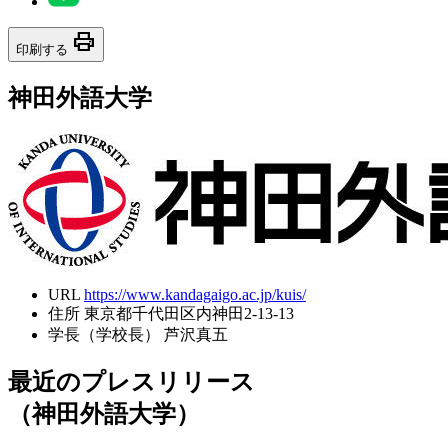
print
印刷する
神田外語大学
URL
https://www.kandagaigo.ac.jp/kuis/
住所
東京都千代田区内神田2-13-13
学長（学校長）
芦沢真五
最近のプレスリリース
（神田外語大学）