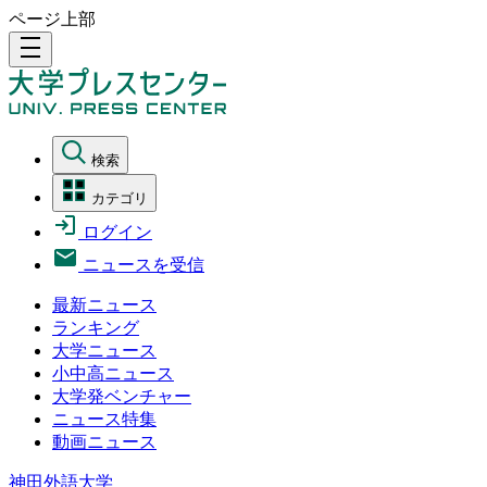
ページ上部
density_medium
検索
カテゴリ
ログイン
ニュースを受信
最新ニュース
ランキング
大学ニュース
小中高ニュース
大学発ベンチャー
ニュース特集
動画ニュース
神田外語大学