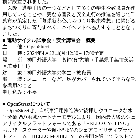
横に設置されました。
以降、通学手段の一つなどとして多くの学生や教職員が使
用していることや、更なる普及と安全走行の推進を通じて千
葉市が策定した「幕張新都心まちづくり将来構想」に掲げる
まちづくりに寄与すべく、本イベントへ協力することとなり
ました。
■ 電動サイクル試乗会・安全講習会 概要
主 催：OpenStreet
日 時：2024年4月22日(月)12:30～17:00予定
場 所：神田外語大学 食神(食堂)前（千葉県千葉市美浜
区若葉1-4-1）
対 象：神田外語大学の学生・教職員
服 装：スニーカーなど、足がカバーされていて平らな靴
を着用のこと
申し込み：不要
■ OpenStreetについて
OpenStreetは、自転車活用推進法の後押しやユニークな水
平分業型の地域パートナーモデルにより、国内最大級のシェ
アサイクルプラットフォームである「HELLO CYCLING」
および、スクーターや超小型EVのシェアモビリティプラッ
トフォーム「HELLO MOBILITY」の展開を通じてラストワ