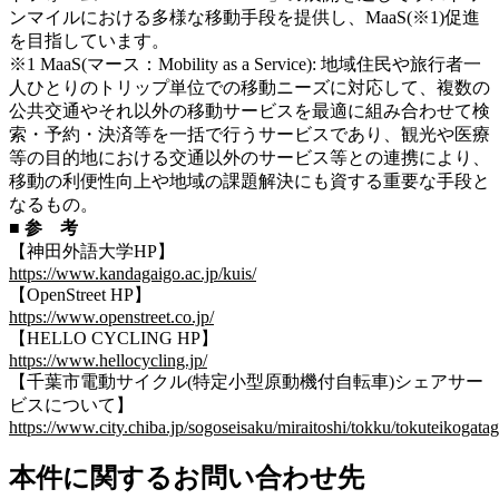
ンマイルにおける多様な移動手段を提供し、MaaS(※1)促進
を目指しています。
※1 MaaS(マース：Mobility as a Service): 地域住民や旅行者一
人ひとりのトリップ単位での移動ニーズに対応して、複数の
公共交通やそれ以外の移動サービスを最適に組み合わせて検
索・予約・決済等を一括で行うサービスであり、観光や医療
等の目的地における交通以外のサービス等との連携により、
移動の利便性向上や地域の課題解決にも資する重要な手段と
なるもの。
■ 参 考
【神田外語大学HP】
https://www.kandagaigo.ac.jp/kuis/
【OpenStreet HP】
https://www.openstreet.co.jp/
【HELLO CYCLING HP】
https://www.hellocycling.jp/
【千葉市電動サイクル(特定小型原動機付自転車)シェアサー
ビスについて】
https://www.city.chiba.jp/sogoseisaku/miraitoshi/tokku/tokuteikogata
本件に関するお問い合わせ先