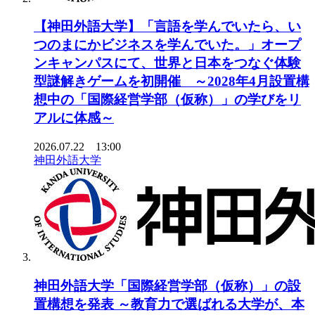
【神田外語大学】「言語を学んでいたら、い
つのまにかビジネスを学んでいた。」オープ
ンキャンパスにて、世界と日本をつなぐ体験
型謎解きゲームを初開催 ～2028年4月設置構
想中の「国際経営学部（仮称）」の学びをリ
アルに体感～
2026.07.22 13:00
神田外語大学
神田外語大学「国際経営学部（仮称）」の設
置構想を発表 ～教育力で選ばれる大学が、本