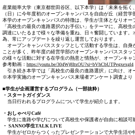
産業能率大学（東京都世田谷区、以下本学）は「未来を拓く、
（日）に今年度初のオープンキャンパスを自由が丘（経営学
本学のオープンキャンパスの特徴は、学生が主体となりオー
「高校生の最良の進路選択のお手伝い」をテーマに、高校生
調達にいたるまで様々な準備を重ね、日々奮闘しています。
為、常にアップデートを繰り返し運営しております。
オープンキャンパススタッフとして活動する学生は、自身が
ことが多く、昨年度の経営学部のオープンキャンパススタッ
の様々な活動に対する在学生の熱意と情熱が、オープンキャン
参考動画：
https://youtu.be/304Wj8ItxOU?si=bVhCbUTPegxexgl4
引き続き本学では「高校生の最良の進路選択」に向け、オー
※本学実施のオープンキャンパス来場者アンケート調査より
■学生が企画運営するプログラム（一部抜粋）
・スタートガイダンス
当日行われるプログラムについて学生が紹介します。
・おしゃべりCafé
学生に進路や学びについて高校生や保護者が自由に相談可
・
SANNO学生TALK LIVE
学生がゼロからつくったプレゼンテーションで大学生活や