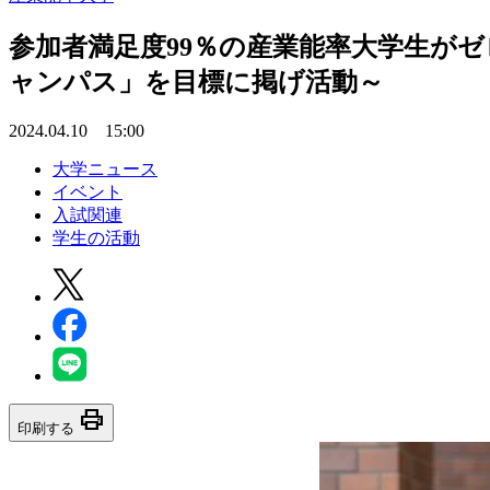
参加者満足度99％の産業能率大学生が
ャンパス」を目標に掲げ活動～
2024.04.10 15:00
大学ニュース
イベント
入試関連
学生の活動
print
印刷する