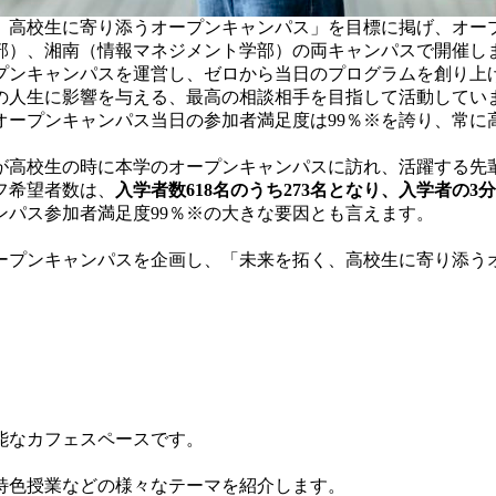
高校生に寄り添うオープンキャンパス」を目標に掲げ、オープン
部）、湘南（情報マネジメント学部）の両キャンパスで開催し
プンキャンパスを運営し、ゼロから当日のプログラムを創り上
の人生に影響を与える、最高の相談相手を目指して活動してい
オープンキャンパス当日の参加者満足度は99％※を誇り、常に
高校生の時に本学のオープンキャンパスに訪れ、活躍する先
フ希望者数は、
入学者数618名のうち273名となり
、
入学者の3
パス参加者満足度99％※の大きな要因とも言えます。
プンキャンパスを企画し、「未来を拓く、高校生に寄り添う
能なカフェスペースです。
特色授業などの様々なテーマを紹介します。