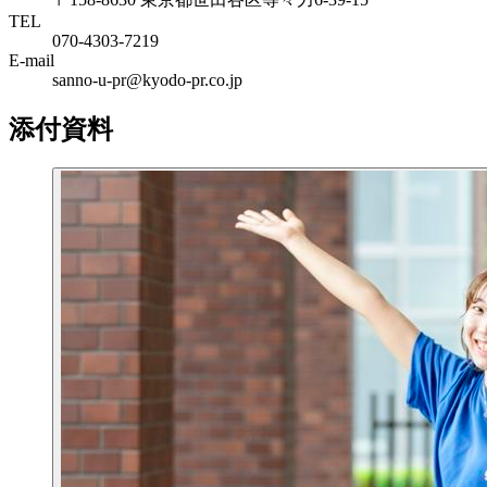
TEL
070-4303-7219
E-mail
sanno-u-pr@kyodo-pr.co.jp
添付資料