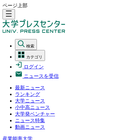
ページ上部
density_medium
検索
カテゴリ
ログイン
ニュースを受信
最新ニュース
ランキング
大学ニュース
小中高ニュース
大学発ベンチャー
ニュース特集
動画ニュース
産業能率大学