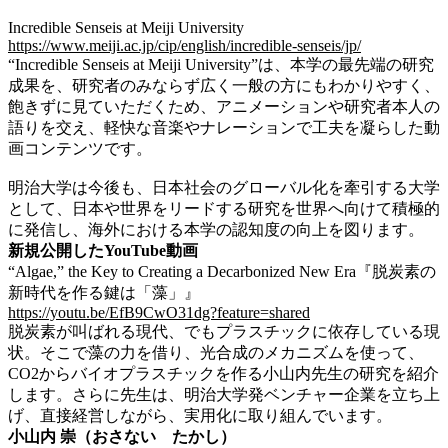
Incredible Senseis at Meiji University
https://www.meiji.ac.jp/cip/english/incredible-senseis/jp/
“Incredible Senseis at Meiji University”は、
本学の最先端の研究
成果を、研究者のみならず広く一般の方にもわかりやすく、
飽きずに見ていただくため、アニメーションや研究者本人の
語りを交え、軽快な音楽やナレーションで工夫を凝らした動
画コンテンツです。
明治大学は今後も、日本社会のグローバル化を牽引する大学
として、日本や世界をリードする研究を世界へ向けて積極的
に発信し、海外における本学の認知度の向上を図ります。
新規公開したYouTube動画
“Algae,” the Key to Creating a Decarbonized New Era『脱炭素の
新
時
代を作る鍵は「藻」』
https://youtu.be/EfB9CwO31dg?feature=shared
脱炭素が叫ばれる現代、でもプラスチックに依存している現
状。そこで藻の力を借り、光合成のメカニズムを使って、
CO2からバイオプラスチックを作る小山内先生の研究を紹介
します。さらに先生は、明治大学発ベンチャー企業を立ち上
げ、直接経営しながら、実用化に取り組んでいます。
小山内 崇（おさない たかし）