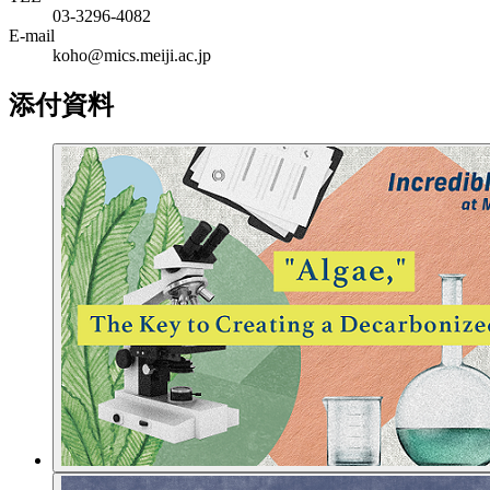
03-3296-4082
E-mail
koho@mics.meiji.ac.jp
添付資料