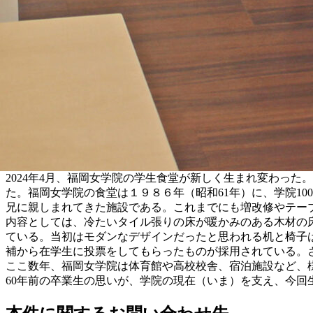
2024年4月、福岡女学院の学生食堂が新しく生まれ変わっ
た。福岡女学院の食堂は１９８６年（昭和61年）に、学院1
兄に親しまれてきた施設である。これまでにも増改修やテー
内容としては、冷たいタイル張りの床が暖かみのある木材の
ている。当初はモダンなデザインだったと思われる机と椅子
補から在学生に投票をしてもらったものが採用されている。
ここ数年、福岡女学院は体育館や高校校舎、宿泊施設など、
60年前の卒業生の思いが、学院の現在（いま）を支え、今