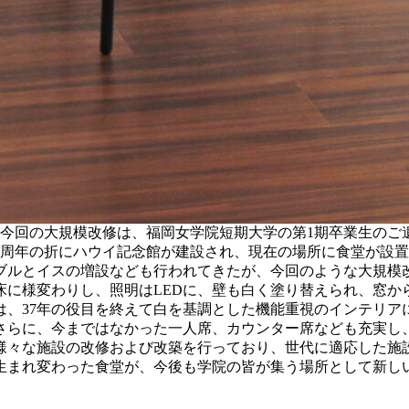
た。今回の大規模改修は、福岡女学院短期大学の第1期卒業生の
00周年の折にハウイ記念館が建設され、現在の場所に食堂が設
ブルとイスの増設なども行われてきたが、今回のような大規模
床に様変わりし、照明はLEDに、壁も白く塗り替えられ、窓か
は、37年の役目を終えて白を基調とした機能重視のインテリア
さらに、今まではなかった一人席、カウンター席なども充実し
様々な施設の改修および改築を行っており、世代に適応した施
回生まれ変わった食堂が、今後も学院の皆が集う場所として新し