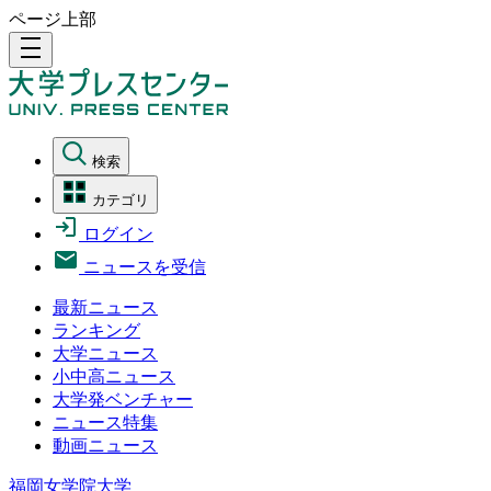
ページ上部
density_medium
検索
カテゴリ
ログイン
ニュースを受信
最新ニュース
ランキング
大学ニュース
小中高ニュース
大学発ベンチャー
ニュース特集
動画ニュース
福岡女学院大学