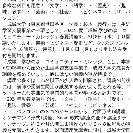
多様な科目を用意！〈文学〉・〈語学〉・〈歴史〉・〈趣
味、教養〉・〈芸術〉・〈社会〉・〈ビジネス〉・〈IT、パ
ソコン〉
成城大学（東京都世田谷区 学長：杉本 義行）は、生涯
学習支援事業の一環として、2024年度「成城 学びの森 コ
ミュニティー・カレッジ」春夏講座を、5月8日（水）より開
講いたします。芸術・ビジネス・歴史など、8つのジャンル
から全 16 講座をご用意し、4 月 8 日（月）より申し込み受
付を開始します。
「成城 学びの森 コミュニティー・カレッジ」とは、本学
が2006年から始めた生涯学習支援事業で、成城大学の教員が
講師を務めています。他にはない講義内容が特徴です。
講座の多くは、25名以下の少人数で開催され、講義の前後
には、講師や受講生同士が談笑する姿がよく見られる等、ア
ットホームな雰囲気で専門的な学問が学べると評判です。
2024年度春夏講座では、〈文学〉・〈語学〉・〈歴史〉・
〈趣味、教養〉・〈芸術〉・〈社会〉・〈ビジネス〉・
〈IT、パソコン〉の８つのジャンルから、対面形式14講座、
オンデマンド形式1講座、Zoom 形式1講座の全 16 講座をラ
インナップ。約２か月の間に１講座あたり２～８回程度の講
義を受講いただきます。対面講座受講者に限り、成城大学図