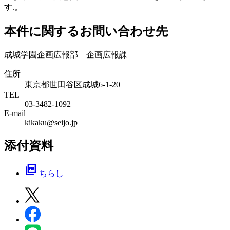
す.。
本件に関するお問い合わせ先
成城学園企画広報部 企画広報課
住所
東京都世田谷区成城6-1-20
TEL
03-3482-1092
E-mail
kikaku@seijo.jp
添付資料
picture_as_pdf
ちらし