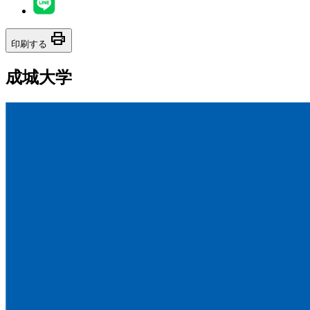
print
印刷する
成城大学