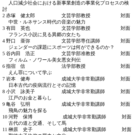
人口減少社会における新事業創造の事業化プロセスの検
討
2 赤塚 健太郎 文芸学部教授 対面
中世・ルネサンス時代の音楽の魅力
3 有田 英也 文芸学部教授 対面
フランス小説に見る異郷の女たち
4 野口 亜弥 文芸学部専任講師 対面
ジェンダーの課題にスポーツは何ができるのか？
5 谷内田 浩正 文芸学部准教授 対面
フィルム・ノワール美女悪女列伝
6 指宿 信 法学部教授 対面
えん罪について学ぶ
7 岩本 健寿 成城大学非常勤講師 対面
日本古代の疫病流行とその記憶
8 小沢 詠美子 成城大学非常勤講師 対面
江戸のお金と暮らし
9 亀谷 弘明 成城大学非常勤講師 対面
飛鳥の魅力を探る
10 河野 保博 成城大学非常勤講師 対面
古代の道と交通、そして馬
11 榊原 史子 成城大学非常勤講師 対面