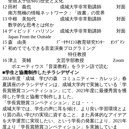
聖徳太子信仰の歴史と文化
12 田村 義也 成城大学非常勤講師 対面
南方熊楠の情報ネットワーク：「抜書」の世界
13 中根 美知代 成城大学非常勤講師 対面
数学的な思考とは何か
14 ディビッド・ハリソン 成城大学非常勤講師 対面
Japan From the Outside
15 森 由美 ﾃﾞｰﾀｻｲｴﾝｽ教育研究ｾﾝﾀｰ ｵﾝﾃﾞﾏﾝ
ﾄﾞ 初めてでもできる音楽演奏プログラミング
特任教授
16 津上 英輔 文芸学部教授 Zoom
ボエーティウス『音楽教程』をラテン語で読む
■学生と協働制作したチラシデザイン
2024年度「成城 学びの森 コミュニティー・カレッジ」春
夏講座のチラシデザインは、成城大学内で実施している「学
長賞懸賞コンペティション」にて、2023年度に最優秀賞を獲
得した学生と協働で制作しました。
「学長賞懸賞コンペティション」とは・・・
成城大学では、学生の声に耳を傾け、より良い学習環境とよ
り質の高い学びの実現に資すること、また具体的なアイデア
を大学運営に実現したい、という学長の発案により、2021年
度より「学長賞懸賞コンペティション」を実施していま