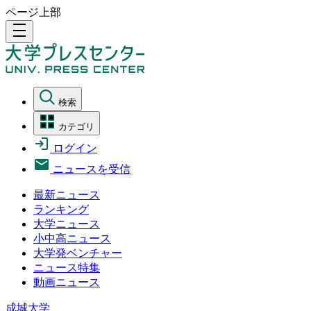
ページ上部
density_medium
検索
カテゴリ
ログイン
ニュースを受信
最新ニュース
ランキング
大学ニュース
小中高ニュース
大学発ベンチャー
ニュース特集
動画ニュース
成城大学