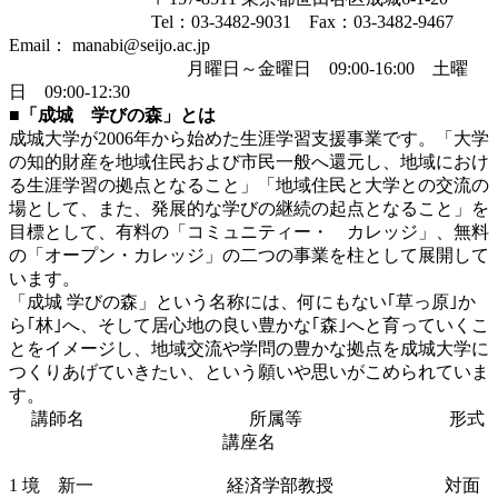
Tel：03-3482-9031 Fax：03-3482-9467
Email： manabi@seijo.ac.jp
月曜日～金曜日 09:00-16:00 土曜
日 09:00-12:30
■「成城 学びの森」とは
成城大学が2006年から始めた生涯学習支援事業です。「大学
の知的財産を地域住民および市民一般へ還元し、地域におけ
る生涯学習の拠点となること」「地域住民と大学との交流の
場として、また、発展的な学びの継続の起点となること」を
目標として、有料の「コミュニティー・ カレッジ」、無料
の「オープン・カレッジ」の二つの事業を柱として展開して
います。
「成城 学びの森」という名称には、何にもない｢草っ原｣か
ら｢林｣へ、そして居心地の良い豊かな｢森｣へと育っていくこ
とをイメージし、地域交流や学問の豊かな拠点を成城大学に
つくりあげていきたい、という願いや思いがこめられていま
す。
講師名 所属等 形式
講座名
1 境 新一 経済学部教授 対面