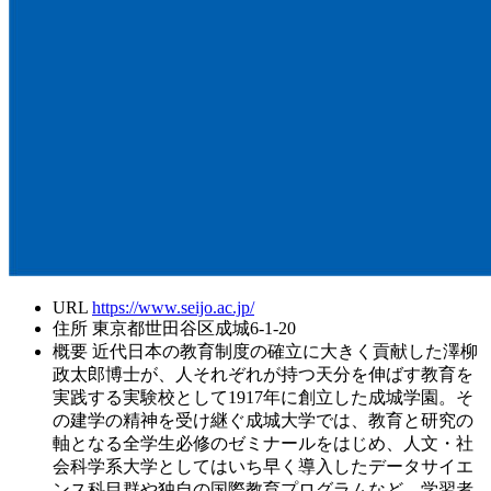
URL
https://www.seijo.ac.jp/
住所
東京都世田谷区成城6-1-20
概要
近代日本の教育制度の確立に大きく貢献した澤柳
政太郎博士が、人それぞれが持つ天分を伸ばす教育を
実践する実験校として1917年に創立した成城学園。そ
の建学の精神を受け継ぐ成城大学では、教育と研究の
軸となる全学生必修のゼミナールをはじめ、人文・社
会科学系大学としてはいち早く導入したデータサイエ
ンス科目群や独自の国際教育プログラムなど、学習者