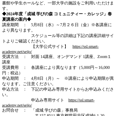
書館や学生ホールなど、一部大学の施設をご利用いただけま
す。
◆2024年度「成城 学びの森 コミュニティー・カレッジ」春
夏講座の案内◆
講座期間 ： 5月8日（水）～7月２６日（金）※各講座に
より異なります。
スケジュール等の詳細は下記の講座詳細サイ
トよりご確認ください。
【大学公式サイト】
https://ssl.smart-
academy.net/seijo/
受講方法 ： 対面 14講座、オンデマンド 1講座、Zoom１
講座
受講費用 ： 各講座により異なります（5,000円～16,000
円：税込）
申込期間 ： 4月8日（月）～ ※講座により申込期限が異
なります。ご注意ください。
申込方法 ： 下記の申込み専用サイトからお申込みくださ
い。
申込み専用サイト
https://ssl.smart-
academy.net/seijo/
お問合せ ： 「成城 学びの森」事務局
〒157-8511 東京都世田谷区成城6-1-20