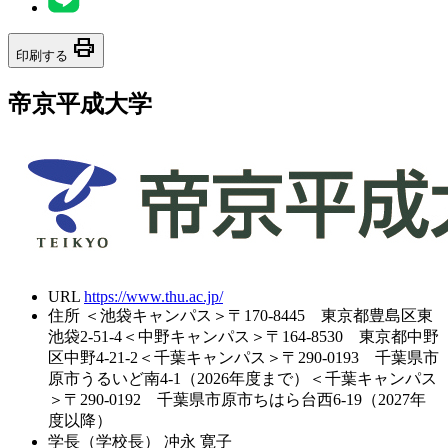
print
印刷する
帝京平成大学
URL
https://www.thu.ac.jp/
住所
＜池袋キャンパス＞〒170-8445 東京都豊島区東
池袋2-51-4＜中野キャンパス＞〒164-8530 東京都中野
区中野4-21-2＜千葉キャンパス＞〒290-0193 千葉県市
原市うるいど南4-1（2026年度まで）＜千葉キャンパス
＞〒290-0192 千葉県市原市ちはら台西6-19（2027年
度以降）
学長（学校長）
冲永 寛子