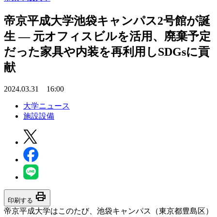
帝京平成大学池袋キャンパス2号館が誕
生 ― 元オフィスビルを活用、廃棄予定
だった家具や内装を再利用しSDGsに貢
献
2024.03.31 16:00
大学ニュース
施設設備
print
印刷する
帝京平成大学はこのたび、池袋キャンパス（東京都豊島区）