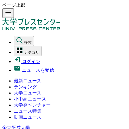
ページ上部
density_medium
検索
カテゴリ
ログイン
ニュースを受信
最新ニュース
ランキング
大学ニュース
小中高ニュース
大学発ベンチャー
ニュース特集
動画ニュース
帝京平成大学