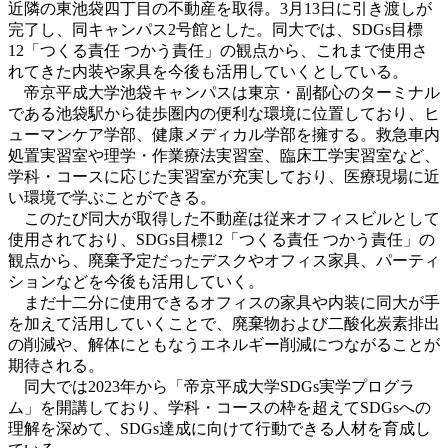
近隣の東池袋四丁目の不動産を取得。3月13日に引き渡しが
完了し、同キャンパス2号館とした。同大では、SDGs目標
12「つくる責任 つかう責任」の観点から、これまで使用さ
れてきた内装や家具を今後も活用していくとしている。
帝京平成大学池袋キャンパスは東京・副都心のターミナル
である池袋駅から徒歩圏内の便利な環境に位置しており、ヒ
ューマンケア学部、健康メディカル学部を擁する。救急車内
処置実習室や理学・作業療法実習室、臨床工学実習室など、
学科・コースに応じた実習室が充実しており、医療現場に近
い環境で学ぶことができる。
このたび同大が取得した不動産は従来オフィスビルとして
使用されており、SDGs目標12「つくる責任 つかう責任」の
観点から、廃棄予定だったデスクやオフィス家具、パーティ
ションなどを今後も活用していく。
まだ十二分に使用できるオフィスの家具や内装に同大が手
を加えて活用していくことで、廃棄物および二酸化炭素排出
の削減や、解体にともなうエネルギー削減につながることが
期待される。
同大では2023年から「帝京平成大学SDGs実学プログラ
ム」を開講しており、学科・コースの枠を超えてSDGsへの
理解を深めて、SDGs達成に向けて行動できる人材を育成し