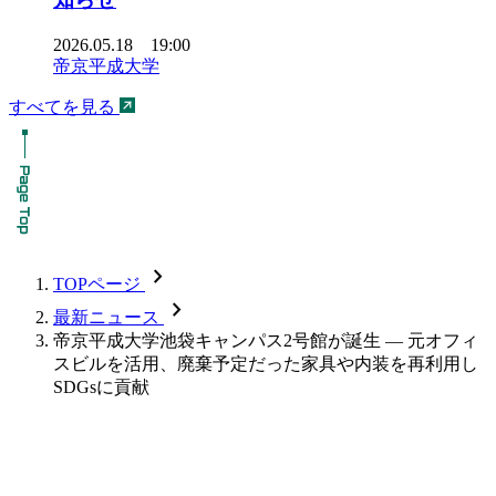
2026.05.18 19:00
帝京平成大学
すべてを見る
chevron_forward
TOPページ
chevron_forward
最新ニュース
帝京平成大学池袋キャンパス2号館が誕生 ― 元オフィ
スビルを活用、廃棄予定だった家具や内装を再利用し
SDGsに貢献